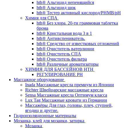
hth® Альгицид непенящийся
hth® Альгицид шок
hth® Тестер активный кислород/PHMB/pH
Химия для СПА
hth® Без хлора. 20-ти граммовая таблетка
брома
hth® Кристальная вода 3 в 1
hth® Антивспениватель.
hth® Средство от известковых отложений
hth® Очиститель ватерлинии
hth® Очиститель СПА
hth® Очиститель фильтра
hth® Различные ароматизаторы
ХИМИЯ ДЛЯ БАССЕЙНОВ HTH
РЕГУЛИРОВАНИЕ PH
Массажное оборудование
Inada Массажные кресла премиум из Японии
Richter Швейцарские массажные кресла
Sensа Массажные кресла Оптимум класса
Lux Tag Массажные кровати из Германии
Массажёры Для глаз, головы, плеч, ступней,
ягодиц и другие.
Гидроизоляционные материалы
Мозаика, клей для мозаики, затирка
Мозаика