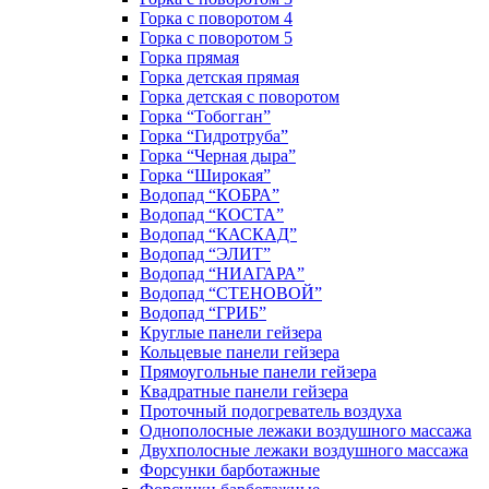
Горка с поворотом 4
Горка с поворотом 5
Горка прямая
Горка детская прямая
Горка детская с поворотом
Горка “Тобогган”
Горка “Гидротруба”
Горка “Черная дыра”
Горка “Широкая”
Водопад “КОБРА”
Водопад “КОСТА”
Водопад “КАСКАД”
Водопад “ЭЛИТ”
Водопад “НИАГАРА”
Водопад “СТЕНОВОЙ”
Водопад “ГРИБ”
Круглые панели гейзера
Кольцевые панели гейзера
Прямоугольные панели гейзера
Квадратные панели гейзера
Проточный подогреватель воздуха
Однополосные лежаки воздушного массажа
Двухполосные лежаки воздушного массажа
Форсунки барботажные