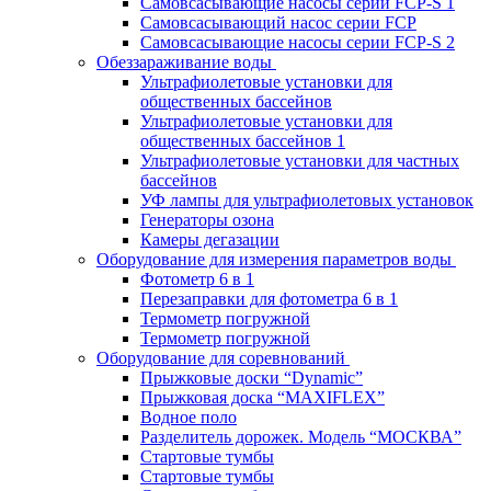
Самовсасывающие насосы серии FCP-S 1
Самовсасывающий насос серии FCP
Самовсасывающие насосы серии FCP-S 2
Обеззараживание воды
Ультрафиолетовые установки для
общественных бассейнов
Ультрафиолетовые установки для
общественных бассейнов 1
Ультрафиолетовые установки для частных
бассейнов
УФ лампы для ультрафиолетовых установок
Генераторы озона
Камеры дегазации
Оборудование для измерения параметров воды
Фотометр 6 в 1
Перезаправки для фотометра 6 в 1
Термометр погружной
Термометр погружной
Оборудование для соревнований
Прыжковые доски “Dynamic”
Прыжковая доска “MAXIFLEX”
Водное поло
Разделитель дорожек. Модель “МОСКВА”
Стартовые тумбы
Стартовые тумбы