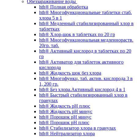
Обеззараживание воды
hth® Полная обработка
hth® Многофункциональные таблетки стаб.
хлора 5 в 1
hth® Медленный стабилизированный хлор в
таблетках
hth® Хлор-шок в таблетках по 20 гр
hth® Многофункциональная медленнораств.
20гр. таб.
hth® Активный кислород в таблетках по 20
гр
hth® Активатор для таблеток активного
кислорода
hth® Жидкость шок без хлора
hth® Многофункц. таб. актив. кислорода 3 в
1, 200 гр.
hth® Без хлора.Активный кислород 4 в 1
hth® Быстрый стабилизированный хлор в
гранулах
hth® Жидкость pH плюс
hth® Жидкость pH минус
hth® Порошок pH минус
hth® Порошок pH плюс
hth® Стабилизатор хлора в гранулах
hth® Нейтрализатор хлора