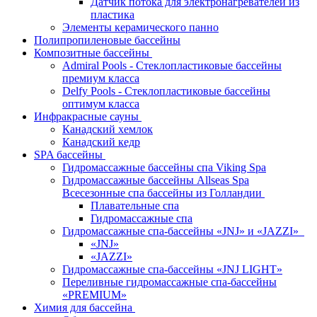
Датчик потока для электронагревателей из
пластика
Элементы керамического панно
Полипропиленовые бассейны
Композитные бассейны
Admiral Pools - Стеклопластиковые бассейны
премиум класса
Delfy Pools - Стеклопластиковые бассейны
оптимум класса
Инфракрасные сауны
Канадский хемлок
Канадский кедр
SPA бассейны
Гидромассажные бассейны спа Viking Spa
Гидромассажные бассейны Allseas Spa
Всесезонные спа бассейны из Голландии
Плавательные спа
Гидромассажные спа
Гидромассажные спа-бассейны «JNJ» и «JAZZI»
«JNJ»
«JAZZI»
Гидромассажные спа-бассейны «JNJ LIGHT»
Переливные гидромассажные спа-бассейны
«PREMIUM»
Химия для бассейна