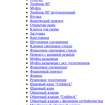
Тройник 90°
Муфта
Тройник 90° редукционный
Втулка
Конический переход
Открытая скоба
Клипса для скобы
Заглушка
Крестовина
Штуцерное соединение
Клеевое смотровое стекло
Фланцевое смотровое стекло
Переход с внешней резьбой
Муфта разъемная
Муфта разъемная с рез. уплотнением
Фланцевое соединение
Фланцевый переход
Фланец
Резиновое уплотнение
Шаровый кран “Uniblock”
Шаровый кран
Обратный клапан
Обратный клапан “Uniblock”
Обратный клапан с фильтром грубойочистки