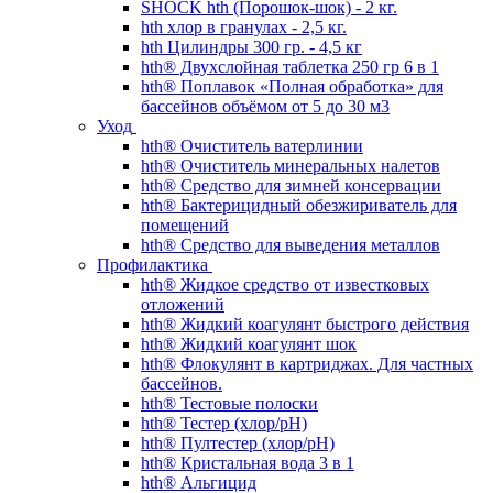
SHOCK hth (Порошок-шок) - 2 кг.
hth хлор в гранулах - 2,5 кг.
hth Цилиндры 300 гр. - 4,5 кг
hth® Двухслойная таблетка 250 гр 6 в 1
hth® Поплавок «Полная обработка» для
бассейнов объёмом от 5 до 30 м3
Уход
hth® Очиститель ватерлинии
hth® Очиститель минеральных налетов
hth® Средство для зимней консервации
hth® Бактерицидный обезжириватель для
помещений
hth® Средство для выведения металлов
Профилактика
hth® Жидкое средство от известковых
отложений
hth® Жидкий коагулянт быстрого действия
hth® Жидкий коагулянт шок
hth® Флокулянт в картриджах. Для частных
бассейнов.
hth® Тестовые полоски
hth® Тестер (хлор/pH)
hth® Пултестер (хлор/pH)
hth® Кристальная вода 3 в 1
hth® Альгицид