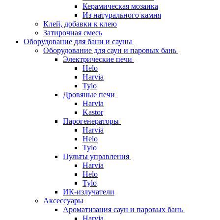
Керамическая мозаика
Из натурального камня
Клей, добавки к клею
Затирочная смесь
Оборудование для бани и сауны
Оборудование для саун и паровых бань
Электрические печи
Helo
Harvia
Tylo
Дровяные печи
Harvia
Kastor
Парогенераторы
Harvia
Helo
Tylo
Пульты управления
Harvia
Helo
Tylo
ИК-излучатели
Аксессуары
Ароматизация саун и паровых бань
Harvia