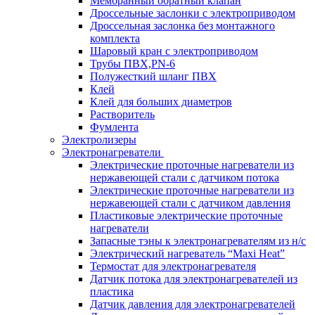
Мембранный обратный клапан
Дроссельные заслонки с электроприводом
Дроссельная заслонка без монтажного
комплекта
Шаровый кран с электроприводом
Трубы ПВХ,PN-6
Полужесткий шланг ПВХ
Клей
Клей для больших диаметров
Растворитель
Фумлента
Электролизеры
Электронагреватели
Электрические проточные нагреватели из
нержавеющей стали с датчиком потока
Электрические проточные нагреватели из
нержавеющей стали с датчиком давления
Пластиковые электрические проточные
нагреватели
Запасные тэны к электронагревателям из н/с
Электрический нагреватель “Maxi Heat”
Термостат для электронагревателя
Датчик потока для электронагревателей из
пластика
Датчик давления для электронагревателей