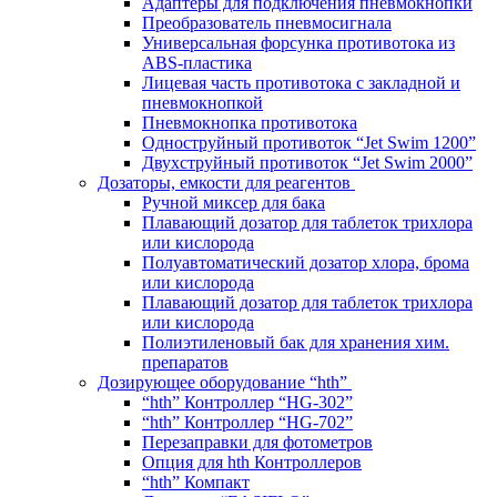
Адаптеры для подключения пневмокнопки
Преобразователь пневмосигнала
Универсальная форсунка противотока из
ABS-пластика
Лицевая часть противотока с закладной и
пневмокнопкой
Пневмокнопка противотока
Одноструйный противоток “Jet Swim 1200”
Двухструйный противоток “Jet Swim 2000”
Дозаторы, емкости для реагентов
Ручной миксер для бака
Плавающий дозатор для таблеток трихлора
или кислорода
Полуавтоматический дозатор хлора, брома
или кислорода
Плавающий дозатор для таблеток трихлора
или кислорода
Полиэтиленовый бак для хранения хим.
препаратов
Дозирующее оборудование “hth”
“hth” Контроллер “HG-302”
“hth” Контроллер “HG-702”
Перезаправки для фотометров
Опция для hth Контроллеров
“hth” Компакт