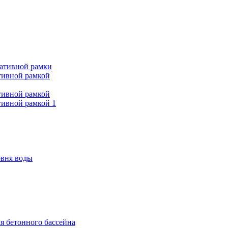
ративной рамки
тивной рамкой
тивной рамкой
тивной рамкой 1
овня воды
я бетонного бассейна