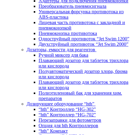
Адаптеры для подключения пневмокнопки
Преобразователь пневмосигнала
Универсальная форсунка противотока из
ABS-пластика
Лицевая часть противотока с закладной и
пневмокнопкой
Пневмокнопка противотока
Одноструйный противоток “Jet Swim 1200”
Двухструйный противоток “Jet Swim 2000”
Дозаторы, емкости для реагентов
Ручной миксер для бака
Плавающий дозатор для таблеток трихлора
или кислорода
Полуавтоматический дозатор хлора, брома
или кислорода
Плавающий дозатор для таблеток трихлора
или кислорода
Полиэтиленовый бак для хранения хим.
препаратов
Дозирующее оборудование “hth”
“hth” Контроллер “HG-302”
“hth” Контроллер “HG-702”
Перезаправки для фотометров
Опция для hth Контроллеров
“hth” Компакт