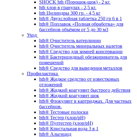
SHOCK hth (Порошок-шок) - 2 кг.
hth хлор в гранулах - 2,5 кг.
hth Цилиндры 300 гр. - 4,5 кг
hth® Двухслойная таблетка 250 гр 6 в 1
hth® Поплавок «Полная обработка» для
бассейнов объёмом от 5 до 30 м3
Уход
hth® Очиститель ватерлинии
hth® Очиститель минеральных налетов
hth® Средство для зимней консервации
hth® Бактерицидный обезжириватель для
помещений
hth® Средство для выведения металлов
Профилактика
hth® Жидкое средство от известковых
отложений
hth® Жидкий коагулянт быстрого действия
hth® Жидкий коагулянт шок
hth® Флокулянт в картриджах. Для частных
бассейнов.
hth® Тестовые полоски
hth® Тестер (хлор/pH)
hth® Пултестер (хлор/pH)
hth® Кристальная вода 3 в 1
hth® Альгицид