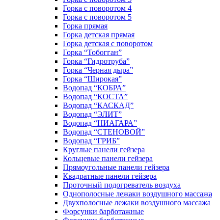
Горка с поворотом 4
Горка с поворотом 5
Горка прямая
Горка детская прямая
Горка детская с поворотом
Горка “Тобогган”
Горка “Гидротруба”
Горка “Черная дыра”
Горка “Широкая”
Водопад “КОБРА”
Водопад “КОСТА”
Водопад “КАСКАД”
Водопад “ЭЛИТ”
Водопад “НИАГАРА”
Водопад “СТЕНОВОЙ”
Водопад “ГРИБ”
Круглые панели гейзера
Кольцевые панели гейзера
Прямоугольные панели гейзера
Квадратные панели гейзера
Проточный подогреватель воздуха
Однополосные лежаки воздушного массажа
Двухполосные лежаки воздушного массажа
Форсунки барботажные