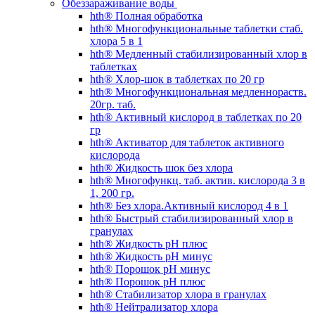
Обеззараживание воды
hth® Полная обработка
hth® Многофункциональные таблетки стаб.
хлора 5 в 1
hth® Медленный стабилизированный хлор в
таблетках
hth® Хлор-шок в таблетках по 20 гр
hth® Многофункциональная медленнораств.
20гр. таб.
hth® Активный кислород в таблетках по 20
гр
hth® Активатор для таблеток активного
кислорода
hth® Жидкость шок без хлора
hth® Многофункц. таб. актив. кислорода 3 в
1, 200 гр.
hth® Без хлора.Активный кислород 4 в 1
hth® Быстрый стабилизированный хлор в
гранулах
hth® Жидкость pH плюс
hth® Жидкость pH минус
hth® Порошок pH минус
hth® Порошок pH плюс
hth® Стабилизатор хлора в гранулах
hth® Нейтрализатор хлора