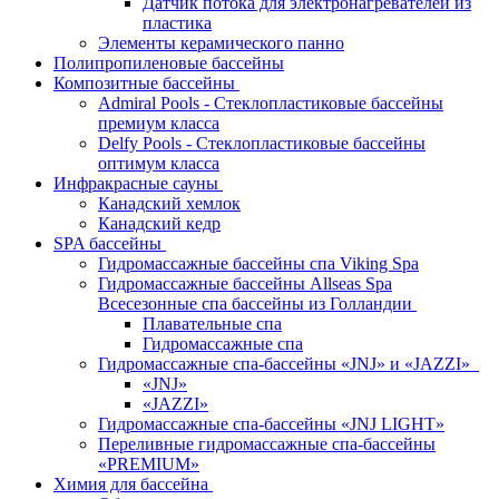
Датчик потока для электронагревателей из
пластика
Элементы керамического панно
Полипропиленовые бассейны
Композитные бассейны
Admiral Pools - Стеклопластиковые бассейны
премиум класса
Delfy Pools - Стеклопластиковые бассейны
оптимум класса
Инфракрасные сауны
Канадский хемлок
Канадский кедр
SPA бассейны
Гидромассажные бассейны спа Viking Spa
Гидромассажные бассейны Allseas Spa
Всесезонные спа бассейны из Голландии
Плавательные спа
Гидромассажные спа
Гидромассажные спа-бассейны «JNJ» и «JAZZI»
«JNJ»
«JAZZI»
Гидромассажные спа-бассейны «JNJ LIGHT»
Переливные гидромассажные спа-бассейны
«PREMIUM»
Химия для бассейна