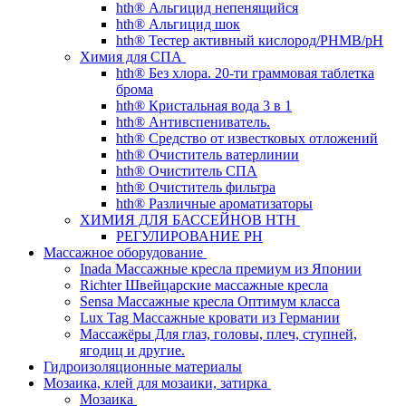
hth® Альгицид непенящийся
hth® Альгицид шок
hth® Тестер активный кислород/PHMB/pH
Химия для СПА
hth® Без хлора. 20-ти граммовая таблетка
брома
hth® Кристальная вода 3 в 1
hth® Антивспениватель.
hth® Средство от известковых отложений
hth® Очиститель ватерлинии
hth® Очиститель СПА
hth® Очиститель фильтра
hth® Различные ароматизаторы
ХИМИЯ ДЛЯ БАССЕЙНОВ HTH
РЕГУЛИРОВАНИЕ PH
Массажное оборудование
Inada Массажные кресла премиум из Японии
Richter Швейцарские массажные кресла
Sensа Массажные кресла Оптимум класса
Lux Tag Массажные кровати из Германии
Массажёры Для глаз, головы, плеч, ступней,
ягодиц и другие.
Гидроизоляционные материалы
Мозаика, клей для мозаики, затирка
Мозаика