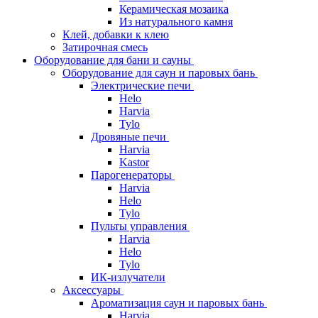
Керамическая мозаика
Из натурального камня
Клей, добавки к клею
Затирочная смесь
Оборудование для бани и сауны
Оборудование для саун и паровых бань
Электрические печи
Helo
Harvia
Tylo
Дровяные печи
Harvia
Kastor
Парогенераторы
Harvia
Helo
Tylo
Пульты управления
Harvia
Helo
Tylo
ИК-излучатели
Аксессуары
Ароматизация саун и паровых бань
Harvia