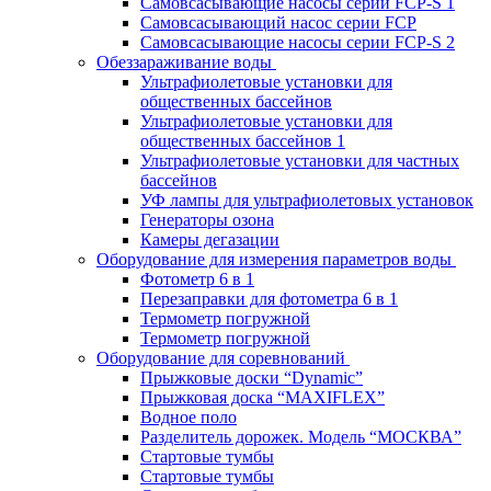
Самовсасывающие насосы серии FCP-S 1
Самовсасывающий насос серии FCP
Самовсасывающие насосы серии FCP-S 2
Обеззараживание воды
Ультрафиолетовые установки для
общественных бассейнов
Ультрафиолетовые установки для
общественных бассейнов 1
Ультрафиолетовые установки для частных
бассейнов
УФ лампы для ультрафиолетовых установок
Генераторы озона
Камеры дегазации
Оборудование для измерения параметров воды
Фотометр 6 в 1
Перезаправки для фотометра 6 в 1
Термометр погружной
Термометр погружной
Оборудование для соревнований
Прыжковые доски “Dynamic”
Прыжковая доска “MAXIFLEX”
Водное поло
Разделитель дорожек. Модель “МОСКВА”
Стартовые тумбы
Стартовые тумбы