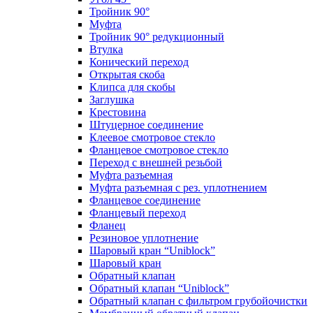
Тройник 90°
Муфта
Тройник 90° редукционный
Втулка
Конический переход
Открытая скоба
Клипса для скобы
Заглушка
Крестовина
Штуцерное соединение
Клеевое смотровое стекло
Фланцевое смотровое стекло
Переход с внешней резьбой
Муфта разъемная
Муфта разъемная с рез. уплотнением
Фланцевое соединение
Фланцевый переход
Фланец
Резиновое уплотнение
Шаровый кран “Uniblock”
Шаровый кран
Обратный клапан
Обратный клапан “Uniblock”
Обратный клапан с фильтром грубойочистки