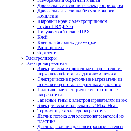
Мембранный обратный клапан
Дроссельные заслонки с электроприводом
Дроссельная заслонка без монтажного
комплекта
Шаровый кран с электроприводом
Трубы ПВХ,PN-6
Полужесткий шланг ПВХ
Клей
Клей для больших диаметров
Растворитель
Фумлента
Электролизеры
Электронагреватели
Электрические проточные нагреватели из
нержавеющей стали с датчиком потока
Электрические проточные нагреватели из
нержавеющей стали с датчиком давления
Пластиковые электрические проточные
нагреватели
Запасные тэны к электронагревателям из н/с
Электрический нагреватель “Maxi Heat”
Термостат для электронагревателя
Датчик потока для электронагревателей из
пластика
Датчик давления для электронагревателей