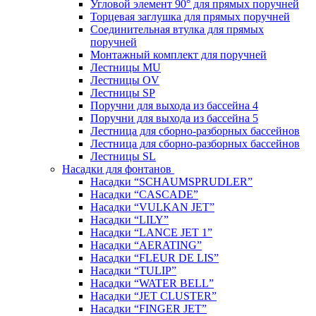
Угловой элемент 90° для прямых поручней
Торцевая заглушка для прямых поручней
Соединительная втулка для прямых
поручней
Монтажный комплект для поручней
Лестницы MU
Лестницы OV
Лестницы SP
Поручни для выхода из бассейна 4
Поручни для выхода из бассейна 5
Лестница для сборно-разборных бассейнов
Лестница для сборно-разборных бассейнов
Лестницы SL
Насадки для фонтанов
Насадки “SCHAUMSPRUDLER”
Насадки “CASCADE”
Насадки “VULKAN JET”
Насадки “LILY”
Насадки “LANCE JET 1”
Насадки “AERATING”
Насадки “FLEUR DE LIS”
Насадки “TULIP”
Насадки “WATER BELL”
Насадки “JET CLUSTER”
Насадки “FINGER JET”