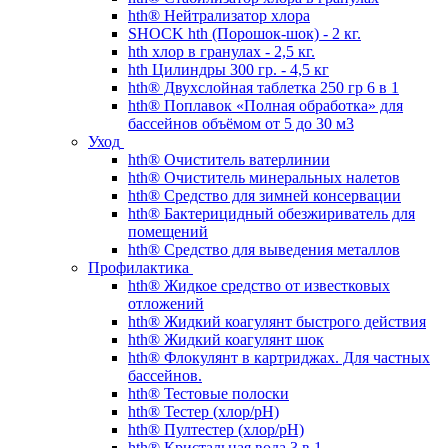
hth® Нейтрализатор хлора
SHOCK hth (Порошок-шок) - 2 кг.
hth хлор в гранулах - 2,5 кг.
hth Цилиндры 300 гр. - 4,5 кг
hth® Двухслойная таблетка 250 гр 6 в 1
hth® Поплавок «Полная обработка» для
бассейнов объёмом от 5 до 30 м3
Уход
hth® Очиститель ватерлинии
hth® Очиститель минеральных налетов
hth® Средство для зимней консервации
hth® Бактерицидный обезжириватель для
помещений
hth® Средство для выведения металлов
Профилактика
hth® Жидкое средство от известковых
отложений
hth® Жидкий коагулянт быстрого действия
hth® Жидкий коагулянт шок
hth® Флокулянт в картриджах. Для частных
бассейнов.
hth® Тестовые полоски
hth® Тестер (хлор/pH)
hth® Пултестер (хлор/pH)
hth® Кристальная вода 3 в 1