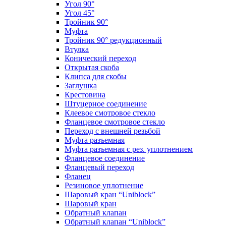
Угол 90°
Угол 45°
Тройник 90°
Муфта
Тройник 90° редукционный
Втулка
Конический переход
Открытая скоба
Клипса для скобы
Заглушка
Крестовина
Штуцерное соединение
Клеевое смотровое стекло
Фланцевое смотровое стекло
Переход с внешней резьбой
Муфта разъемная
Муфта разъемная с рез. уплотнением
Фланцевое соединение
Фланцевый переход
Фланец
Резиновое уплотнение
Шаровый кран “Uniblock”
Шаровый кран
Обратный клапан
Обратный клапан “Uniblock”