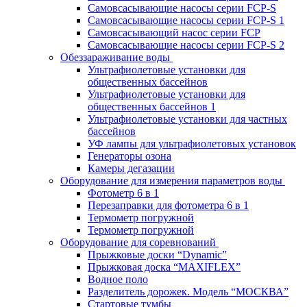
Самовсасывающие насосы серии FCP-S
Самовсасывающие насосы серии FCP-S 1
Самовсасывающий насос серии FCP
Самовсасывающие насосы серии FCP-S 2
Обеззараживание воды
Ультрафиолетовые установки для
общественных бассейнов
Ультрафиолетовые установки для
общественных бассейнов 1
Ультрафиолетовые установки для частных
бассейнов
УФ лампы для ультрафиолетовых установок
Генераторы озона
Камеры дегазации
Оборудование для измерения параметров воды
Фотометр 6 в 1
Перезаправки для фотометра 6 в 1
Термометр погружной
Термометр погружной
Оборудование для соревнований
Прыжковые доски “Dynamic”
Прыжковая доска “MAXIFLEX”
Водное поло
Разделитель дорожек. Модель “МОСКВА”
Стартовые тумбы