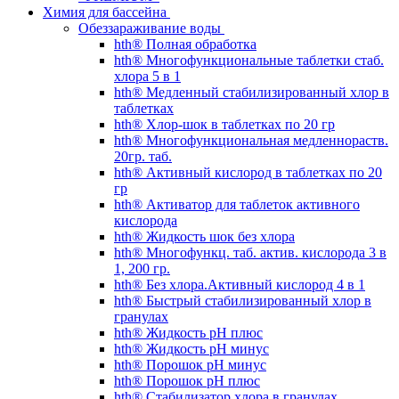
Химия для бассейна
Обеззараживание воды
hth® Полная обработка
hth® Многофункциональные таблетки стаб.
хлора 5 в 1
hth® Медленный стабилизированный хлор в
таблетках
hth® Хлор-шок в таблетках по 20 гр
hth® Многофункциональная медленнораств.
20гр. таб.
hth® Активный кислород в таблетках по 20
гр
hth® Активатор для таблеток активного
кислорода
hth® Жидкость шок без хлора
hth® Многофункц. таб. актив. кислорода 3 в
1, 200 гр.
hth® Без хлора.Активный кислород 4 в 1
hth® Быстрый стабилизированный хлор в
гранулах
hth® Жидкость pH плюс
hth® Жидкость pH минус
hth® Порошок pH минус
hth® Порошок pH плюс
hth® Стабилизатор хлора в гранулах