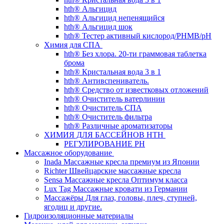
hth® Альгицид
hth® Альгицид непенящийся
hth® Альгицид шок
hth® Тестер активный кислород/PHMB/pH
Химия для СПА
hth® Без хлора. 20-ти граммовая таблетка
брома
hth® Кристальная вода 3 в 1
hth® Антивспениватель.
hth® Средство от известковых отложений
hth® Очиститель ватерлинии
hth® Очиститель СПА
hth® Очиститель фильтра
hth® Различные ароматизаторы
ХИМИЯ ДЛЯ БАССЕЙНОВ HTH
РЕГУЛИРОВАНИЕ PH
Массажное оборудование
Inada Массажные кресла премиум из Японии
Richter Швейцарские массажные кресла
Sensа Массажные кресла Оптимум класса
Lux Tag Массажные кровати из Германии
Массажёры Для глаз, головы, плеч, ступней,
ягодиц и другие.
Гидроизоляционные материалы