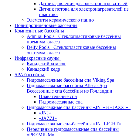
Датчик давления для электронагревателей
Датчик потока для электронагревателей из
пластика
Элементы керамического панно
Полипропиленовые бассейны
Композитные бассейны
Admiral Pools - Стеклопластиковые бассейны
премиум класса
Delfy Pools - Стеклопластиковые бассейны
оптимум класса
Инфракрасные сауны
Канадский хемлок
Канадский кедр
SPA бассейны
Гидромассажные бассейны спа Viking Spa
Гидромассажные бассейны Allseas Spa
Всесезонные спа бассейны из Голландии
Плавательные спа
Гидромассажные спа
Гидромассажные спа-бассейны «JNJ» и «JAZZI»
«JNJ»
«JAZZI»
Гидромассажные спа-бассейны «JNJ LIGHT»
Переливные гидромассажные спа-бассейны
«PREMIUM»