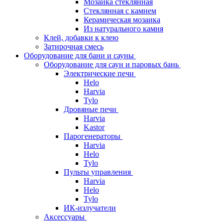
Мозаика стеклянная
Стеклянная с камнем
Керамическая мозаика
Из натурального камня
Клей, добавки к клею
Затирочная смесь
Оборудование для бани и сауны
Оборудование для саун и паровых бань
Электрические печи
Helo
Harvia
Tylo
Дровяные печи
Harvia
Kastor
Парогенераторы
Harvia
Helo
Tylo
Пульты управления
Harvia
Helo
Tylo
ИК-излучатели
Аксессуары