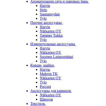
Ароматизация саун и паровых бань
Harvia
Helo
Saunansydan
Tylo
Прочие аксессуары
Harvia
Nikkarien OY
Tammer Tukku
Tylo
Измерительные аксессуары
Harvia
Nikkarien OY
Suomen Lampomittari
Tylo
Ковши, шайки
Harvia
Makron TK
Nikkarien OY
Tylo
Россия
Аксессуары для каминов
Nikkarien OY
Швецов
Текстиль