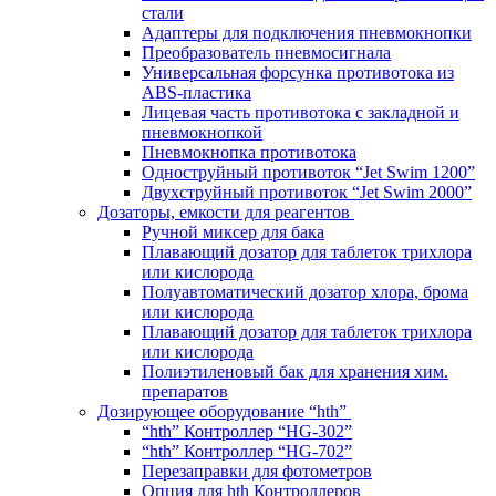
стали
Адаптеры для подключения пневмокнопки
Преобразователь пневмосигнала
Универсальная форсунка противотока из
ABS-пластика
Лицевая часть противотока с закладной и
пневмокнопкой
Пневмокнопка противотока
Одноструйный противоток “Jet Swim 1200”
Двухструйный противоток “Jet Swim 2000”
Дозаторы, емкости для реагентов
Ручной миксер для бака
Плавающий дозатор для таблеток трихлора
или кислорода
Полуавтоматический дозатор хлора, брома
или кислорода
Плавающий дозатор для таблеток трихлора
или кислорода
Полиэтиленовый бак для хранения хим.
препаратов
Дозирующее оборудование “hth”
“hth” Контроллер “HG-302”
“hth” Контроллер “HG-702”
Перезаправки для фотометров
Опция для hth Контроллеров