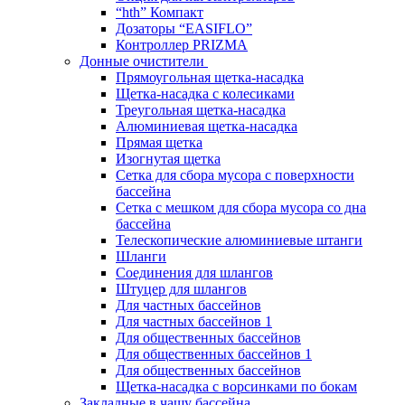
“hth” Компакт
Дозаторы “EASIFLO”
Контроллер PRIZMA
Донные очистители
Прямоугольная щетка-насадка
Щетка-насадка с колесиками
Треугольная щетка-насадка
Алюминиевая щетка-насадка
Прямая щетка
Изогнутая щетка
Сетка для сбора мусора с поверхности
бассейна
Сетка с мешком для сбора мусора со дна
бассейна
Телескопические алюминиевые штанги
Шланги
Соединения для шлангов
Штуцер для шлангов
Для частных бассейнов
Для частных бассейнов 1
Для общественных бассейнов
Для общественных бассейнов 1
Для общественных бассейнов
Щетка-насадка с ворсинками по бокам
Закладные в чашу бассейна