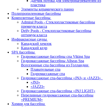
Датчик потока для электронагревателей из
пластика
Элементы керамического панно
Полипропиленовые бассейны
Композитные бассейны
Admiral Pools - Стеклопластиковые бассейны
премиум класса
Delfy Pools - Стеклопластиковые бассейны
оптимум класса
Инфракрасные сауны
Канадский хемлок
Канадский кедр
SPA бассейны
Гидромассажные бассейны спа Viking Spa
Гидромассажные бассейны Allseas Spa
Всесезонные спа бассейны из Голландии
Плавательные спа
Гидромассажные спа
Гидромассажные спа-бассейны «JNJ» и «JAZZI»
«JNJ»
«JAZZI»
Гидромассажные спа-бассейны «JNJ LIGHT»
Переливные гидромассажные спа-бассейны
«PREMIUM»
Химия для бассейна