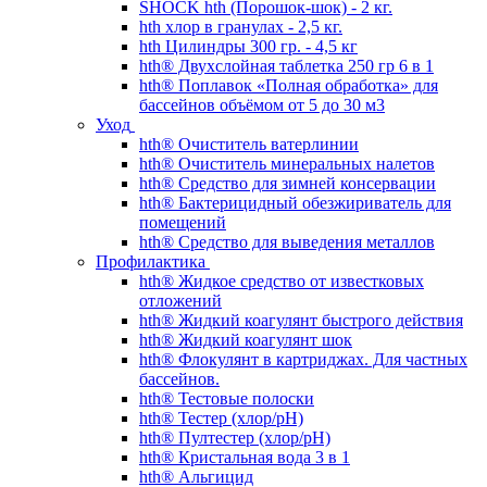
SHOCK hth (Порошок-шок) - 2 кг.
hth хлор в гранулах - 2,5 кг.
hth Цилиндры 300 гр. - 4,5 кг
hth® Двухслойная таблетка 250 гр 6 в 1
hth® Поплавок «Полная обработка» для
бассейнов объёмом от 5 до 30 м3
Уход
hth® Очиститель ватерлинии
hth® Очиститель минеральных налетов
hth® Средство для зимней консервации
hth® Бактерицидный обезжириватель для
помещений
hth® Средство для выведения металлов
Профилактика
hth® Жидкое средство от известковых
отложений
hth® Жидкий коагулянт быстрого действия
hth® Жидкий коагулянт шок
hth® Флокулянт в картриджах. Для частных
бассейнов.
hth® Тестовые полоски
hth® Тестер (хлор/pH)
hth® Пултестер (хлор/pH)
hth® Кристальная вода 3 в 1
hth® Альгицид