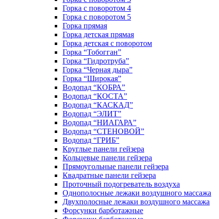
Горка с поворотом 4
Горка с поворотом 5
Горка прямая
Горка детская прямая
Горка детская с поворотом
Горка “Тобогган”
Горка “Гидротруба”
Горка “Черная дыра”
Горка “Широкая”
Водопад “КОБРА”
Водопад “КОСТА”
Водопад “КАСКАД”
Водопад “ЭЛИТ”
Водопад “НИАГАРА”
Водопад “СТЕНОВОЙ”
Водопад “ГРИБ”
Круглые панели гейзера
Кольцевые панели гейзера
Прямоугольные панели гейзера
Квадратные панели гейзера
Проточный подогреватель воздуха
Однополосные лежаки воздушного массажа
Двухполосные лежаки воздушного массажа
Форсунки барботажные