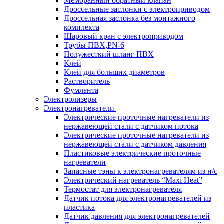
Мембранный обратный клапан
Дроссельные заслонки с электроприводом
Дроссельная заслонка без монтажного
комплекта
Шаровый кран с электроприводом
Трубы ПВХ,PN-6
Полужесткий шланг ПВХ
Клей
Клей для больших диаметров
Растворитель
Фумлента
Электролизеры
Электронагреватели
Электрические проточные нагреватели из
нержавеющей стали с датчиком потока
Электрические проточные нагреватели из
нержавеющей стали с датчиком давления
Пластиковые электрические проточные
нагреватели
Запасные тэны к электронагревателям из н/с
Электрический нагреватель “Maxi Heat”
Термостат для электронагревателя
Датчик потока для электронагревателей из
пластика
Датчик давления для электронагревателей