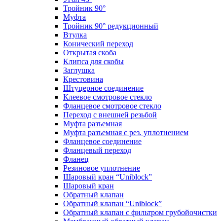
Тройник 90°
Муфта
Тройник 90° редукционный
Втулка
Конический переход
Открытая скоба
Клипса для скобы
Заглушка
Крестовина
Штуцерное соединение
Клеевое смотровое стекло
Фланцевое смотровое стекло
Переход с внешней резьбой
Муфта разъемная
Муфта разъемная с рез. уплотнением
Фланцевое соединение
Фланцевый переход
Фланец
Резиновое уплотнение
Шаровый кран “Uniblock”
Шаровый кран
Обратный клапан
Обратный клапан “Uniblock”
Обратный клапан с фильтром грубойочистки