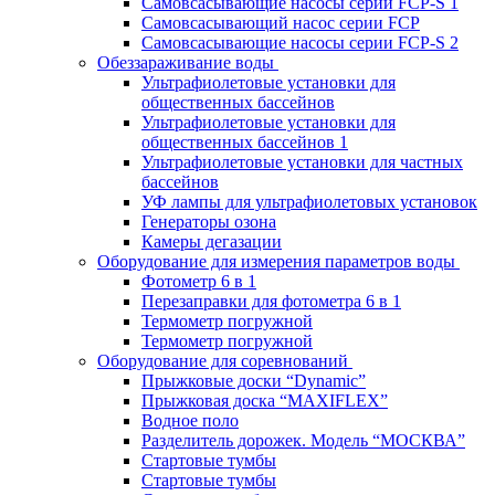
Самовсасывающие насосы серии FCP-S 1
Самовсасывающий насос серии FCP
Самовсасывающие насосы серии FCP-S 2
Обеззараживание воды
Ультрафиолетовые установки для
общественных бассейнов
Ультрафиолетовые установки для
общественных бассейнов 1
Ультрафиолетовые установки для частных
бассейнов
УФ лампы для ультрафиолетовых установок
Генераторы озона
Камеры дегазации
Оборудование для измерения параметров воды
Фотометр 6 в 1
Перезаправки для фотометра 6 в 1
Термометр погружной
Термометр погружной
Оборудование для соревнований
Прыжковые доски “Dynamic”
Прыжковая доска “MAXIFLEX”
Водное поло
Разделитель дорожек. Модель “МОСКВА”
Стартовые тумбы
Стартовые тумбы