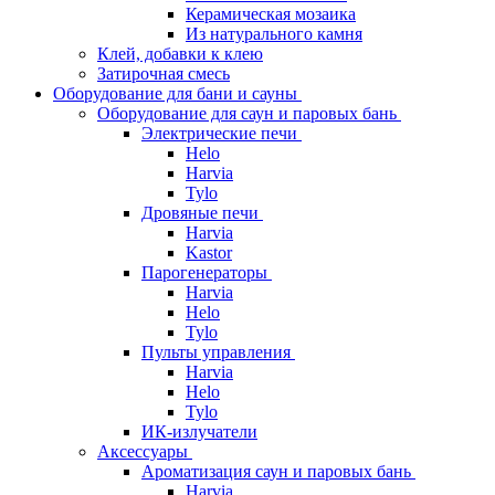
Керамическая мозаика
Из натурального камня
Клей, добавки к клею
Затирочная смесь
Оборудование для бани и сауны
Оборудование для саун и паровых бань
Электрические печи
Helo
Harvia
Tylo
Дровяные печи
Harvia
Kastor
Парогенераторы
Harvia
Helo
Tylo
Пульты управления
Harvia
Helo
Tylo
ИК-излучатели
Аксессуары
Ароматизация саун и паровых бань
Harvia