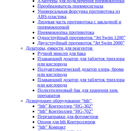
Адаптеры для подключения пневмокнопки
Преобразователь пневмосигнала
Универсальная форсунка противотока из
ABS-пластика
Лицевая часть противотока с закладной и
пневмокнопкой
Пневмокнопка противотока
Одноструйный противоток “Jet Swim 1200”
Двухструйный противоток “Jet Swim 2000”
Дозаторы, емкости для реагентов
Ручной миксер для бака
Плавающий дозатор для таблеток трихлора
или кислорода
Полуавтоматический дозатор хлора, брома
или кислорода
Плавающий дозатор для таблеток трихлора
или кислорода
Полиэтиленовый бак для хранения хим.
препаратов
Дозирующее оборудование “hth”
“hth” Контроллер “HG-302”
“hth” Контроллер “HG-702”
Перезаправки для фотометров
Опция для hth Контроллеров
“hth” Компакт