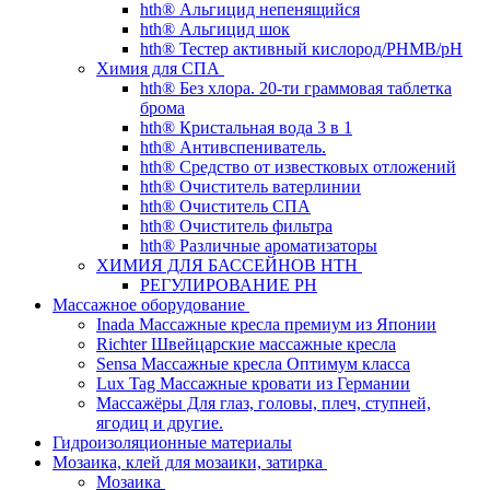
hth® Альгицид непенящийся
hth® Альгицид шок
hth® Тестер активный кислород/PHMB/pH
Химия для СПА
hth® Без хлора. 20-ти граммовая таблетка
брома
hth® Кристальная вода 3 в 1
hth® Антивспениватель.
hth® Средство от известковых отложений
hth® Очиститель ватерлинии
hth® Очиститель СПА
hth® Очиститель фильтра
hth® Различные ароматизаторы
ХИМИЯ ДЛЯ БАССЕЙНОВ HTH
РЕГУЛИРОВАНИЕ PH
Массажное оборудование
Inada Массажные кресла премиум из Японии
Richter Швейцарские массажные кресла
Sensа Массажные кресла Оптимум класса
Lux Tag Массажные кровати из Германии
Массажёры Для глаз, головы, плеч, ступней,
ягодиц и другие.
Гидроизоляционные материалы
Мозаика, клей для мозаики, затирка
Мозаика