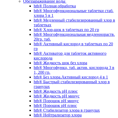
Обеззараживание воды
hth® Полная обработка
hth® Многофункциональные таблетки стаб.
хлора 5 в 1
hth® Медленный стабилизированный хлор в
таблетках
hth® Хлор-шок в таблетках по 20 гр
hth® Многофункциональная медленнораств.
20гр. таб.
hth® Активный кислород в таблетках по 20
гр
hth® Активатор для таблеток активного
кислорода
hth® Жидкость шок без хлора
hth® Многофункц. таб. актив. кислорода 3 в
1, 200 гр.
hth® Без хлора.Активный кислород 4 в 1
hth® Быстрый стабилизированный хлор в
гранулах
hth® Жидкость pH плюс
hth® Жидкость pH минус
hth® Порошок pH минус
hth® Порошок pH плюс
hth® Стабилизатор хлора в гранулах
hth® Нейтрализатор хлора