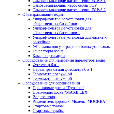
Самовсасывающие насосы серии FCP-S 1
Самовсасывающий насос серии FCP
Самовсасывающие насосы серии FCP-S 2
Обеззараживание воды
Ультрафиолетовые установки для
общественных бассейнов
Ультрафиолетовые установки для
общественных бассейнов 1
Ультрафиолетовые установки для частных
бассейнов
УФ лампы для ультрафиолетовых установок
Генераторы озона
Камеры дегазации
Оборудование для измерения параметров воды
Фотометр 6 в 1
Перезаправки для фотометра 6 в 1
Термометр погружной
Термометр погружной
Оборудование для соревнований
Прыжковые доски “Dynamic”
Прыжковая доска “MAXIFLEX”
Водное поло
Разделитель дорожек. Модель “МОСКВА”
Стартовые тумбы
Стартовые тумбы