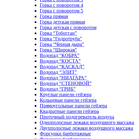
Горка с поворотом 4
Горка с поворотом 5
Горка прямая
Горка детская прямая
Горка детская с поворотом
Горка “Тобогган”
Горка “Гидротруба”
Горка “Черная дыра”
Горка “Широкая”
Водопад “КОБРА”
Водопад “КОСТА”
Водопад “КАСКАД”
Водопад “ЭЛИТ”
Водопад “НИАГАРА”
Водопад “СТЕНОВОЙ”
Водопад “ГРИБ”
Круглые панели гейзера
Кольцевые панели гейзера
Прямоугольные панели гейзера
Квадратные панели гейзера
Проточный подогреватель воздуха
Однополосные лежаки воздушного массажа
Двухполосные лежаки воздушного массажа
Форсунки барботажные