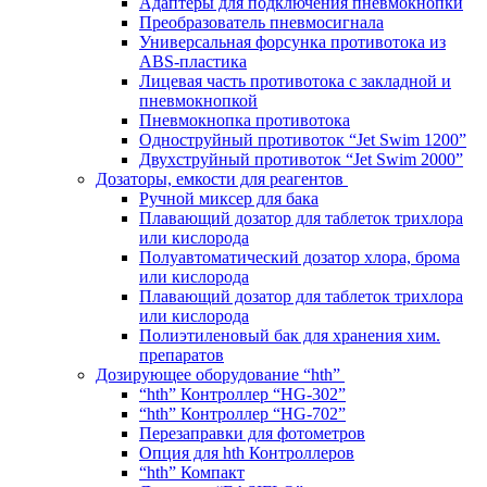
Адаптеры для подключения пневмокнопки
Преобразователь пневмосигнала
Универсальная форсунка противотока из
ABS-пластика
Лицевая часть противотока с закладной и
пневмокнопкой
Пневмокнопка противотока
Одноструйный противоток “Jet Swim 1200”
Двухструйный противоток “Jet Swim 2000”
Дозаторы, емкости для реагентов
Ручной миксер для бака
Плавающий дозатор для таблеток трихлора
или кислорода
Полуавтоматический дозатор хлора, брома
или кислорода
Плавающий дозатор для таблеток трихлора
или кислорода
Полиэтиленовый бак для хранения хим.
препаратов
Дозирующее оборудование “hth”
“hth” Контроллер “HG-302”
“hth” Контроллер “HG-702”
Перезаправки для фотометров
Опция для hth Контроллеров
“hth” Компакт