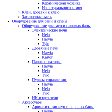
Керамическая мозаика
Из натурального камня
Клей, добавки к клею
Затирочная смесь
Оборудование для бани и сауны
Оборудование для саун и паровых бань
Электрические печи
Helo
Harvia
Tylo
Дровяные печи
Harvia
Kastor
Парогенераторы
Harvia
Helo
Tylo
Пульты управления
Harvia
Helo
Tylo
ИК-излучатели
Аксессуары
Ароматизация саун и паровых бань
Harvia