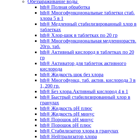
Обеззараживание воды
hth® Полная обработка
hth® Многофункциональные таблетки стаб.
хлора 5 в 1
hth® Медленный стабилизированный хлор в
таблетках
hth® Хлор-шок в таблетках по 20 гр
hth® Многофункциональная медленнораств.
20гр. таб.
hth® Активный кислород в таблетках по 20
гр
hth® Активатор для таблеток активного
кислорода
hth® Жидкость шок без хлора
hth® Многофункц. таб. актив. кислорода 3 в
1, 200 гр.
hth® Без хлора.Активный кислород 4 в 1
hth® Быстрый стабилизированный хлор в
гранулах
hth® Жидкость pH плюс
hth® Жидкость pH минус
hth® Порошок pH минус
hth® Порошок pH плюс
hth® Стабилизатор хлора в гранулах
hth® Нейтрализатор хлора