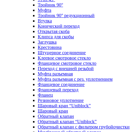
Тройник 90°
Муфта
Тройник 90° редукционный
Втулка
Конический переход
Открытая скоба
Клипса для скобы
Заглушка
Крестовина
Штуцерное соединение
Клеевое смотровое стекло
Фланцевое смотровое стекло
Переход с внешней резьбой
Муфта разъемная
Муфта разъемная с рез. уплотнением
Фланцевое соединение
Фланцевый переход
Фланец
Резиновое уплотнение
Шаровый кран “Uniblock”
Шаровый кран
Обратный клапан
Обратный клапан “Uniblock”
Обратный клапан с фильтром грубойочистки