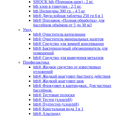
SHOCK hth (Порошок-шок) - 2 кг.
hth хлор в гранулах - 2,5 кг.
hth Цилиндры 300 гр. - 4,5 кг
hth® Двухслойная таблетка 250 гр 6 в 1
hth® Поплавок «Полная обработка» для
бассейнов объёмом от 5 до 30 м3
Уход
hth® Очиститель ватерлинии
hth® Очиститель минеральных налетов
hth® Средство для зимней консервации
hth® Бактерицидный обезжириватель для
помещений
hth® Средство для выведения металлов
Профилактика
hth® Жидкое средство от известковых
отложений
hth® Жидкий коагулянт быстрого действия
hth® Жидкий коагулянт шок
hth® Флокулянт в картриджах. Для частных
бассейнов.
hth® Тестовые полоски
hth® Тестер (хлор/pH)
hth® Пултестер (хлор/pH)
hth® Кристальная вода 3 в 1
hth® Альгицид