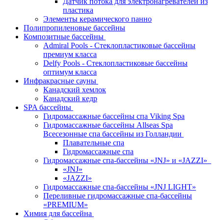
Датчик потока для электронагревателей из
пластика
Элементы керамического панно
Полипропиленовые бассейны
Композитные бассейны
Admiral Pools - Стеклопластиковые бассейны
премиум класса
Delfy Pools - Стеклопластиковые бассейны
оптимум класса
Инфракрасные сауны
Канадский хемлок
Канадский кедр
SPA бассейны
Гидромассажные бассейны спа Viking Spa
Гидромассажные бассейны Allseas Spa
Всесезонные спа бассейны из Голландии
Плавательные спа
Гидромассажные спа
Гидромассажные спа-бассейны «JNJ» и «JAZZI»
«JNJ»
«JAZZI»
Гидромассажные спа-бассейны «JNJ LIGHT»
Переливные гидромассажные спа-бассейны
«PREMIUM»
Химия для бассейна