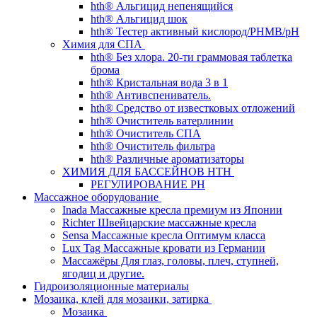
hth® Альгицид непенящийся
hth® Альгицид шок
hth® Тестер активный кислород/PHMB/pH
Химия для СПА
hth® Без хлора. 20-ти граммовая таблетка
брома
hth® Кристальная вода 3 в 1
hth® Антивспениватель.
hth® Средство от известковых отложений
hth® Очиститель ватерлинии
hth® Очиститель СПА
hth® Очиститель фильтра
hth® Различные ароматизаторы
ХИМИЯ ДЛЯ БАССЕЙНОВ HTH
РЕГУЛИРОВАНИЕ PH
Массажное оборудование
Inada Массажные кресла премиум из Японии
Richter Швейцарские массажные кресла
Sensа Массажные кресла Оптимум класса
Lux Tag Массажные кровати из Германии
Массажёры Для глаз, головы, плеч, ступней,
ягодиц и другие.
Гидроизоляционные материалы
Мозаика, клей для мозаики, затирка
Мозаика