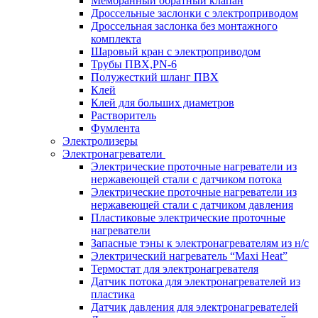
Мембранный обратный клапан
Дроссельные заслонки с электроприводом
Дроссельная заслонка без монтажного
комплекта
Шаровый кран с электроприводом
Трубы ПВХ,PN-6
Полужесткий шланг ПВХ
Клей
Клей для больших диаметров
Растворитель
Фумлента
Электролизеры
Электронагреватели
Электрические проточные нагреватели из
нержавеющей стали с датчиком потока
Электрические проточные нагреватели из
нержавеющей стали с датчиком давления
Пластиковые электрические проточные
нагреватели
Запасные тэны к электронагревателям из н/с
Электрический нагреватель “Maxi Heat”
Термостат для электронагревателя
Датчик потока для электронагревателей из
пластика
Датчик давления для электронагревателей