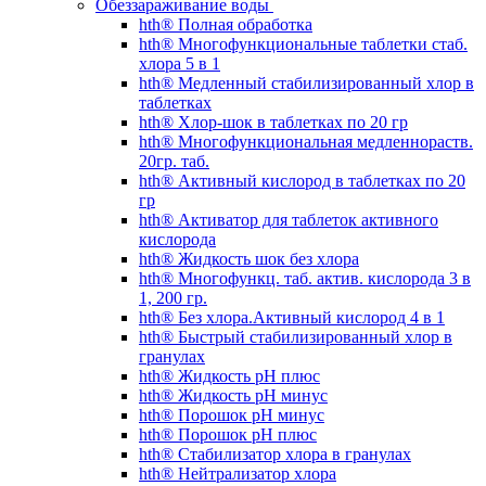
Обеззараживание воды
hth® Полная обработка
hth® Многофункциональные таблетки стаб.
хлора 5 в 1
hth® Медленный стабилизированный хлор в
таблетках
hth® Хлор-шок в таблетках по 20 гр
hth® Многофункциональная медленнораств.
20гр. таб.
hth® Активный кислород в таблетках по 20
гр
hth® Активатор для таблеток активного
кислорода
hth® Жидкость шок без хлора
hth® Многофункц. таб. актив. кислорода 3 в
1, 200 гр.
hth® Без хлора.Активный кислород 4 в 1
hth® Быстрый стабилизированный хлор в
гранулах
hth® Жидкость pH плюс
hth® Жидкость pH минус
hth® Порошок pH минус
hth® Порошок pH плюс
hth® Стабилизатор хлора в гранулах
hth® Нейтрализатор хлора