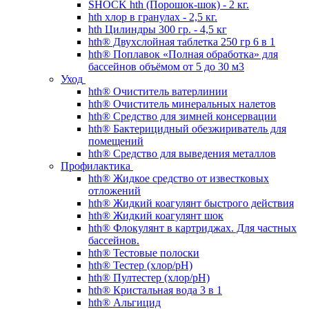
SHOCK hth (Порошок-шок) - 2 кг.
hth хлор в гранулах - 2,5 кг.
hth Цилиндры 300 гр. - 4,5 кг
hth® Двухслойная таблетка 250 гр 6 в 1
hth® Поплавок «Полная обработка» для
бассейнов объёмом от 5 до 30 м3
Уход
hth® Очиститель ватерлинии
hth® Очиститель минеральных налетов
hth® Средство для зимней консервации
hth® Бактерицидный обезжириватель для
помещений
hth® Средство для выведения металлов
Профилактика
hth® Жидкое средство от известковых
отложений
hth® Жидкий коагулянт быстрого действия
hth® Жидкий коагулянт шок
hth® Флокулянт в картриджах. Для частных
бассейнов.
hth® Тестовые полоски
hth® Тестер (хлор/pH)
hth® Пултестер (хлор/pH)
hth® Кристальная вода 3 в 1
hth® Альгицид