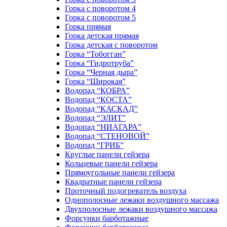
Горка с поворотом 4
Горка с поворотом 5
Горка прямая
Горка детская прямая
Горка детская с поворотом
Горка “Тобогган”
Горка “Гидротруба”
Горка “Черная дыра”
Горка “Широкая”
Водопад “КОБРА”
Водопад “КОСТА”
Водопад “КАСКАД”
Водопад “ЭЛИТ”
Водопад “НИАГАРА”
Водопад “СТЕНОВОЙ”
Водопад “ГРИБ”
Круглые панели гейзера
Кольцевые панели гейзера
Прямоугольные панели гейзера
Квадратные панели гейзера
Проточный подогреватель воздуха
Однополосные лежаки воздушного массажа
Двухполосные лежаки воздушного массажа
Форсунки барботажные