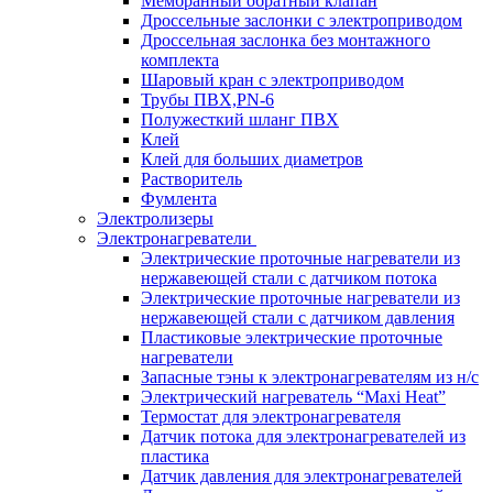
Мембранный обратный клапан
Дроссельные заслонки с электроприводом
Дроссельная заслонка без монтажного
комплекта
Шаровый кран с электроприводом
Трубы ПВХ,PN-6
Полужесткий шланг ПВХ
Клей
Клей для больших диаметров
Растворитель
Фумлента
Электролизеры
Электронагреватели
Электрические проточные нагреватели из
нержавеющей стали с датчиком потока
Электрические проточные нагреватели из
нержавеющей стали с датчиком давления
Пластиковые электрические проточные
нагреватели
Запасные тэны к электронагревателям из н/с
Электрический нагреватель “Maxi Heat”
Термостат для электронагревателя
Датчик потока для электронагревателей из
пластика
Датчик давления для электронагревателей