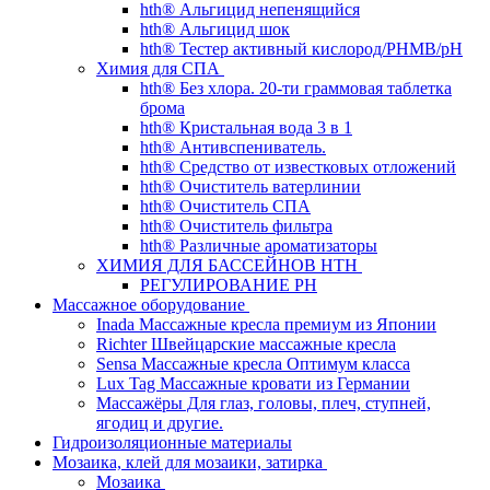
hth® Альгицид непенящийся
hth® Альгицид шок
hth® Тестер активный кислород/PHMB/pH
Химия для СПА
hth® Без хлора. 20-ти граммовая таблетка
брома
hth® Кристальная вода 3 в 1
hth® Антивспениватель.
hth® Средство от известковых отложений
hth® Очиститель ватерлинии
hth® Очиститель СПА
hth® Очиститель фильтра
hth® Различные ароматизаторы
ХИМИЯ ДЛЯ БАССЕЙНОВ HTH
РЕГУЛИРОВАНИЕ PH
Массажное оборудование
Inada Массажные кресла премиум из Японии
Richter Швейцарские массажные кресла
Sensа Массажные кресла Оптимум класса
Lux Tag Массажные кровати из Германии
Массажёры Для глаз, головы, плеч, ступней,
ягодиц и другие.
Гидроизоляционные материалы
Мозаика, клей для мозаики, затирка
Мозаика