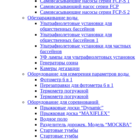
Самовсасывающие насосы серии FCP-S 1
Самовсасывающий насос серии FCP
Самовсасывающие насосы серии FCP-S 2
Обеззараживание воды
Ультрафиолетовые установки для
общественных бассейнов
Ультрафиолетовые установки для
общественных бассейнов 1
Ультрафиолетовые установки для частных
бассейнов
УФ лампы для ультрафиолетовых установок
Генераторы озона
Камеры дегазации
Оборудование для измерения параметров воды
Фотометр 6 в 1
Перезаправки для фотометра 6 в 1
Термометр погружной
Термометр погружной
Оборудование для соревнований
Прыжковые доски “Dynamic”
Прыжковая доска “MAXIFLEX”
Водное поло
Разделитель дорожек. Модель “МОСКВА”
Стартовые тумбы
Стартовые тумбы