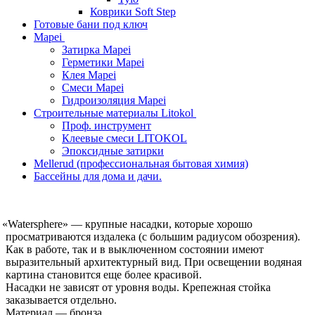
Коврики Soft Step
Готовые бани под ключ
Mapei
Затирка Mapei
Герметики Mapei
Клея Mapei
Смеси Mapei
Гидроизоляция Mapei
Строительные материалы Litokol
Проф. инструмент
Клеевые смеси LITOKOL
Эпоксидные затирки
Mellerud (профессиональная бытовая химия)
Бассейны для дома и дачи.
«Watersphere
» — крупные насадки, которые хорошо
просматриваются издалека
(с
большим радиусом обозрения).
Как в работе, так и в выключенном состоянии имеют
выразительный архитектурный вид. При освещении водяная
картина становится еще более красивой.
Насадки не зависят от уровня воды. Крепежная стойка
заказывается отдельно.
Материал — бронза.