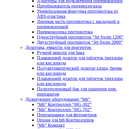
Адаптеры для подключения пневмокнопки
Преобразователь пневмосигнала
Универсальная форсунка противотока из
ABS-пластика
Лицевая часть противотока с закладной и
пневмокнопкой
Пневмокнопка противотока
Одноструйный противоток “Jet Swim 1200”
Двухструйный противоток “Jet Swim 2000”
Дозаторы, емкости для реагентов
Ручной миксер для бака
Плавающий дозатор для таблеток трихлора
или кислорода
Полуавтоматический дозатор хлора, брома
или кислорода
Плавающий дозатор для таблеток трихлора
или кислорода
Полиэтиленовый бак для хранения хим.
препаратов
Дозирующее оборудование “hth”
“hth” Контроллер “HG-302”
“hth” Контроллер “HG-702”
Перезаправки для фотометров
Опция для hth Контроллеров
“hth” Компакт