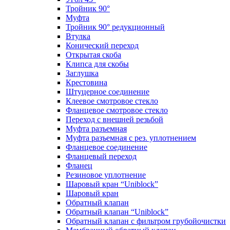
Тройник 90°
Муфта
Тройник 90° редукционный
Втулка
Конический переход
Открытая скоба
Клипса для скобы
Заглушка
Крестовина
Штуцерное соединение
Клеевое смотровое стекло
Фланцевое смотровое стекло
Переход с внешней резьбой
Муфта разъемная
Муфта разъемная с рез. уплотнением
Фланцевое соединение
Фланцевый переход
Фланец
Резиновое уплотнение
Шаровый кран “Uniblock”
Шаровый кран
Обратный клапан
Обратный клапан “Uniblock”
Обратный клапан с фильтром грубойочистки