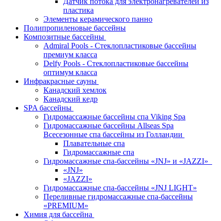
Датчик потока для электронагревателей из
пластика
Элементы керамического панно
Полипропиленовые бассейны
Композитные бассейны
Admiral Pools - Стеклопластиковые бассейны
премиум класса
Delfy Pools - Стеклопластиковые бассейны
оптимум класса
Инфракрасные сауны
Канадский хемлок
Канадский кедр
SPA бассейны
Гидромассажные бассейны спа Viking Spa
Гидромассажные бассейны Allseas Spa
Всесезонные спа бассейны из Голландии
Плавательные спа
Гидромассажные спа
Гидромассажные спа-бассейны «JNJ» и «JAZZI»
«JNJ»
«JAZZI»
Гидромассажные спа-бассейны «JNJ LIGHT»
Переливные гидромассажные спа-бассейны
«PREMIUM»
Химия для бассейна