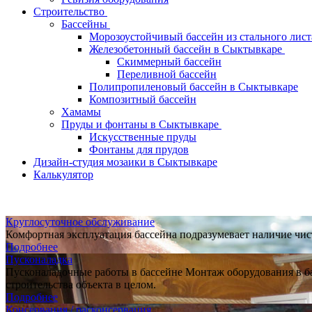
Строительство
Бассейны
Морозоустойчивый бассейн из стального лист
Железобетонный бассейн в Сыктывкаре
Скиммерный бассейн
Переливной бассейн
Полипропиленовый бассейн в Сыктывкаре
Композитный бассейн
Хамамы
Пруды и фонтаны в Сыктывкаре
Искусственные пруды
Фонтаны для прудов
Дизайн-студия мозаики в Сыктывкаре
Калькулятор
Круглосуточное обслуживание
Комфортная эксплуатация бассейна подразумевает наличие чи
Подробнее
Пусконаладка
Пусконаладочные работы в бассейне Монтаж оборудования в б
строительства объекта в целом.
Подробнее
Консервация / расконсервация