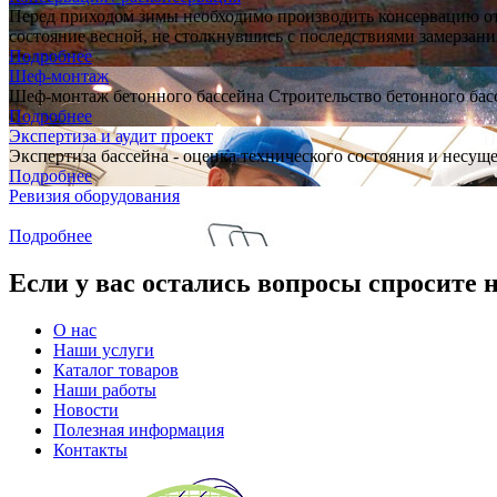
Перед приходом зимы необходимо производить консервацию отк
состояние весной, не столкнувшись с последствиями замерзан
Подробнее
Шеф-монтаж
Шеф-монтаж бетонного бассейна Строительство бетонного ба
Подробнее
Экспертиза и аудит проект
Экспертиза бассейна - оценка технического состояния и несу
Подробнее
Ревизия оборудования
Подробнее
Если у вас остались вопросы спросите 
О нас
Наши услуги
Каталог товаров
Наши работы
Новости
Полезная информация
Контакты