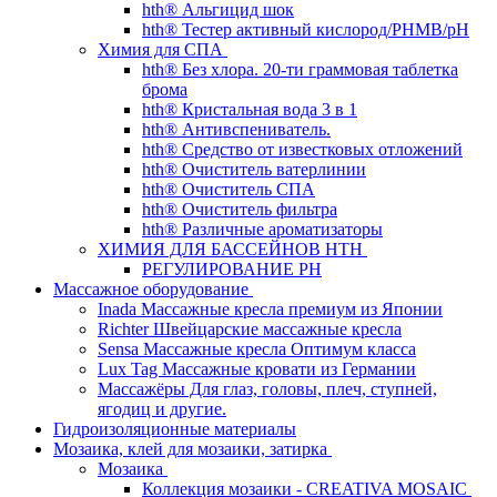
hth® Альгицид шок
hth® Тестер активный кислород/PHMB/pH
Химия для СПА
hth® Без хлора. 20-ти граммовая таблетка
брома
hth® Кристальная вода 3 в 1
hth® Антивспениватель.
hth® Средство от известковых отложений
hth® Очиститель ватерлинии
hth® Очиститель СПА
hth® Очиститель фильтра
hth® Различные ароматизаторы
ХИМИЯ ДЛЯ БАССЕЙНОВ HTH
РЕГУЛИРОВАНИЕ PH
Массажное оборудование
Inada Массажные кресла премиум из Японии
Richter Швейцарские массажные кресла
Sensа Массажные кресла Оптимум класса
Lux Tag Массажные кровати из Германии
Массажёры Для глаз, головы, плеч, ступней,
ягодиц и другие.
Гидроизоляционные материалы
Мозаика, клей для мозаики, затирка
Мозаика
Коллекция мозаики - CREATIVA MOSAIC