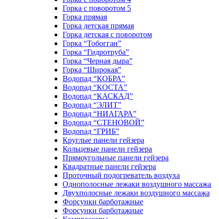
Горка с поворотом 5
Горка прямая
Горка детская прямая
Горка детская с поворотом
Горка “Тобогган”
Горка “Гидротруба”
Горка “Черная дыра”
Горка “Широкая”
Водопад “КОБРА”
Водопад “КОСТА”
Водопад “КАСКАД”
Водопад “ЭЛИТ”
Водопад “НИАГАРА”
Водопад “СТЕНОВОЙ”
Водопад “ГРИБ”
Круглые панели гейзера
Кольцевые панели гейзера
Прямоугольные панели гейзера
Квадратные панели гейзера
Проточный подогреватель воздуха
Однополосные лежаки воздушного массажа
Двухполосные лежаки воздушного массажа
Форсунки барботажные
Форсунки барботажные