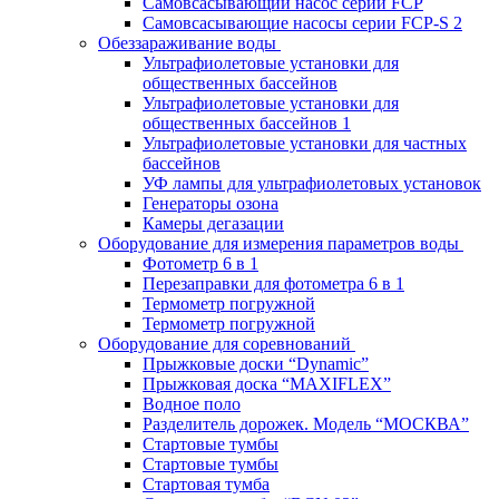
Самовсасывающий насос серии FCP
Самовсасывающие насосы серии FCP-S 2
Обеззараживание воды
Ультрафиолетовые установки для
общественных бассейнов
Ультрафиолетовые установки для
общественных бассейнов 1
Ультрафиолетовые установки для частных
бассейнов
УФ лампы для ультрафиолетовых установок
Генераторы озона
Камеры дегазации
Оборудование для измерения параметров воды
Фотометр 6 в 1
Перезаправки для фотометра 6 в 1
Термометр погружной
Термометр погружной
Оборудование для соревнований
Прыжковые доски “Dynamic”
Прыжковая доска “MAXIFLEX”
Водное поло
Разделитель дорожек. Модель “МОСКВА”
Стартовые тумбы
Стартовые тумбы
Стартовая тумба