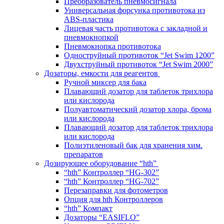
Преобразователь пневмосигнала
Универсальная форсунка противотока из
ABS-пластика
Лицевая часть противотока с закладной и
пневмокнопкой
Пневмокнопка противотока
Одноструйный противоток “Jet Swim 1200”
Двухструйный противоток “Jet Swim 2000”
Дозаторы, емкости для реагентов
Ручной миксер для бака
Плавающий дозатор для таблеток трихлора
или кислорода
Полуавтоматический дозатор хлора, брома
или кислорода
Плавающий дозатор для таблеток трихлора
или кислорода
Полиэтиленовый бак для хранения хим.
препаратов
Дозирующее оборудование “hth”
“hth” Контроллер “HG-302”
“hth” Контроллер “HG-702”
Перезаправки для фотометров
Опция для hth Контроллеров
“hth” Компакт
Дозаторы “EASIFLO”