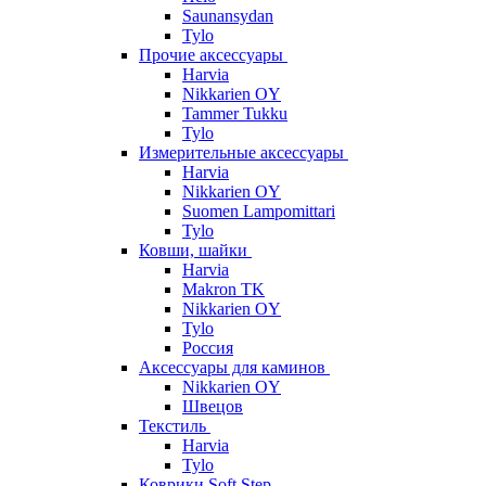
Saunansydan
Tylo
Прочие аксессуары
Harvia
Nikkarien OY
Tammer Tukku
Tylo
Измерительные аксессуары
Harvia
Nikkarien OY
Suomen Lampomittari
Tylo
Ковши, шайки
Harvia
Makron TK
Nikkarien OY
Tylo
Россия
Аксессуары для каминов
Nikkarien OY
Швецов
Текстиль
Harvia
Tylo
Коврики Soft Step