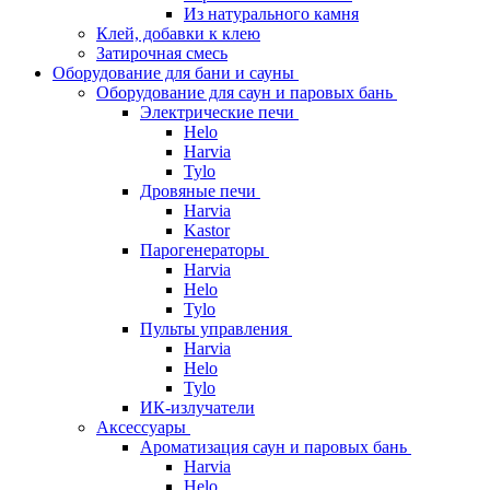
Из натурального камня
Клей, добавки к клею
Затирочная смесь
Оборудование для бани и сауны
Оборудование для саун и паровых бань
Электрические печи
Helo
Harvia
Tylo
Дровяные печи
Harvia
Kastor
Парогенераторы
Harvia
Helo
Tylo
Пульты управления
Harvia
Helo
Tylo
ИК-излучатели
Аксессуары
Ароматизация саун и паровых бань
Harvia
Helo