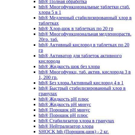
hth® Полная обработка
hth® Многофункциональные таблетки стаб.
хлора 5 в 1
hth® Медленный стабилизированный хлор в
таблетках
hth® Хлор-шок в таблетках по 20 гр
hth® Многофункциональная медленнораств.
20гр. таб.
hth® Активный кислород в таблетках по 20
гр
hth® Активатор для таблеток активного
кислорода
hth® Жидкость шок без хлора
hth® Многофункц. таб. актив. кислорода 3 в
1, 200 гр.
hth® Без хлора.Активный кислород 4 в 1
hth® Быстрый стабилизированный хлор в
гранулах
hth® Жидкость pH плюс
hth® Жидкость pH минус
hth® Порошок pH минус
hth® Порошок pH плюс
hth® Стабилизатор хлора в гранулах
hth® Нейтрализатор хлора
SHOCK hth (Порошок-шок) - 2 кг.