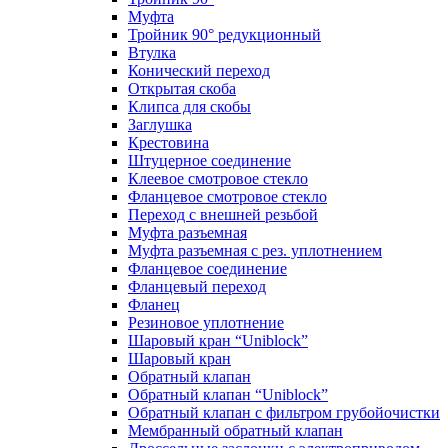
Муфта
Тройник 90° редукционный
Втулка
Конический переход
Открытая скоба
Клипса для скобы
Заглушка
Крестовина
Штуцерное соединение
Клеевое смотровое стекло
Фланцевое смотровое стекло
Переход с внешней резьбой
Муфта разъемная
Муфта разъемная с рез. уплотнением
Фланцевое соединение
Фланцевый переход
Фланец
Резиновое уплотнение
Шаровый кран “Uniblock”
Шаровый кран
Обратный клапан
Обратный клапан “Uniblock”
Обратный клапан с фильтром грубойочистки
Мембранный обратный клапан