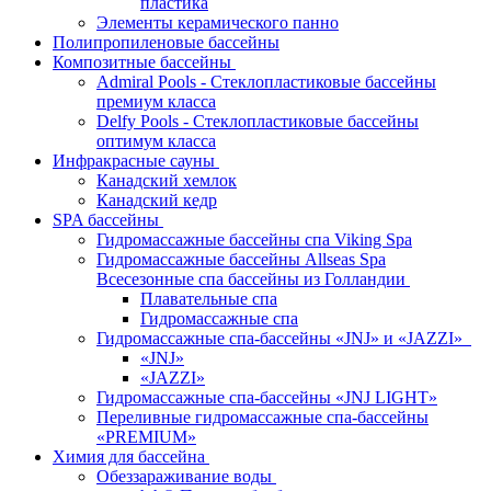
пластика
Элементы керамического панно
Полипропиленовые бассейны
Композитные бассейны
Admiral Pools - Стеклопластиковые бассейны
премиум класса
Delfy Pools - Стеклопластиковые бассейны
оптимум класса
Инфракрасные сауны
Канадский хемлок
Канадский кедр
SPA бассейны
Гидромассажные бассейны спа Viking Spa
Гидромассажные бассейны Allseas Spa
Всесезонные спа бассейны из Голландии
Плавательные спа
Гидромассажные спа
Гидромассажные спа-бассейны «JNJ» и «JAZZI»
«JNJ»
«JAZZI»
Гидромассажные спа-бассейны «JNJ LIGHT»
Переливные гидромассажные спа-бассейны
«PREMIUM»
Химия для бассейна
Обеззараживание воды