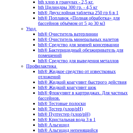
hth хлор в гранулах - 2,5 кг.
hth Цилиндры 300 гр. - 4,5 кг
hth® Двухслойная таблетка 250 гр 6 в 1
hth® Поплавок «Полная обработка» для
бассейнов объёмом от 5 до 30 м3
Уход
hth® Очиститель ватерлинии
hth® Очиститель минеральных налетов
hth® Средство для зимней консервации
hth® Бактерицидный обезжириватель для
помещений
hth® Средство для выведения металлов
Профилактика
hth® Жидкое средство от известковых
отложений
hth® Жидкий коагулянт быстрого действия
hth® Жидкий коагулянт шок
hth® Флокулянт в картриджах. Для частных
бассейнов.
hth® Тестовые полоски
hth® Тестер (хлор/pH)
hth® Пултестер (хлор/pH)
hth® Кристальная вода 3 в 1
hth® Альгицид
hth® Альгицид непенящийся