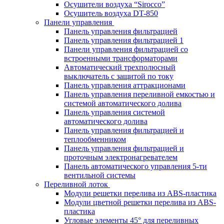
Осушители воздуха “Sirocco”
Осушитель воздуха DT-850
Панели управления
Панель управления фильтрацией
Панель управления фильтрацией 1
Панели управления фильтрацией cо
встроенными трансформаторами
Автоматический трехполюсный
выключатель с защитой по току
Панель управления аттракционами
Панель управления переливной емкостью и
системой автоматического долива
Панель управления системой
автоматического долива
Панель управления фильтрацией и
теплообменником
Панель управления фильтрацией и
проточным электронагревателем
Панель автоматического управления 5-ти
вентильной системы
Переливной лоток
Модули решетки перелива из ABS-пластика
Модули цветной решетки перелива из ABS-
пластика
Угловые элементы 45° для переливных