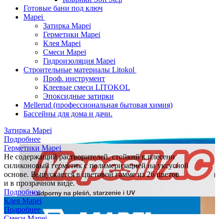
Готовые бани под ключ
Mapei
Затирка Mapei
Герметики Mapei
Клея Mapei
Смеси Mapei
Гидроизоляция Mapei
Строительные материалы Litokol
Проф. инструмент
Клеевые смеси LITOKOL
Эпоксидные затирки
Mellerud (профессиональная бытовая химия)
Бассейны для дома и дачи.
Затирка Mapei
Подробнее
Герметики Mapei
Не содержащий растворителей, стойкий к плесени
силиконовый герметик с полимеризацией на уксусной
основе. Выпускается в цветовой гамме из 26 цветов
и в прозрачном виде.
Подробнее
Клея Mapei
Подробнее
Смеси Mapei