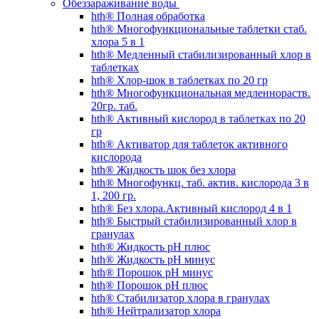
Обеззараживание воды
hth® Полная обработка
hth® Многофункциональные таблетки стаб.
хлора 5 в 1
hth® Медленный стабилизированный хлор в
таблетках
hth® Хлор-шок в таблетках по 20 гр
hth® Многофункциональная медленнораств.
20гр. таб.
hth® Активный кислород в таблетках по 20
гр
hth® Активатор для таблеток активного
кислорода
hth® Жидкость шок без хлора
hth® Многофункц. таб. актив. кислорода 3 в
1, 200 гр.
hth® Без хлора.Активный кислород 4 в 1
hth® Быстрый стабилизированный хлор в
гранулах
hth® Жидкость pH плюс
hth® Жидкость pH минус
hth® Порошок pH минус
hth® Порошок pH плюс
hth® Стабилизатор хлора в гранулах
hth® Нейтрализатор хлора