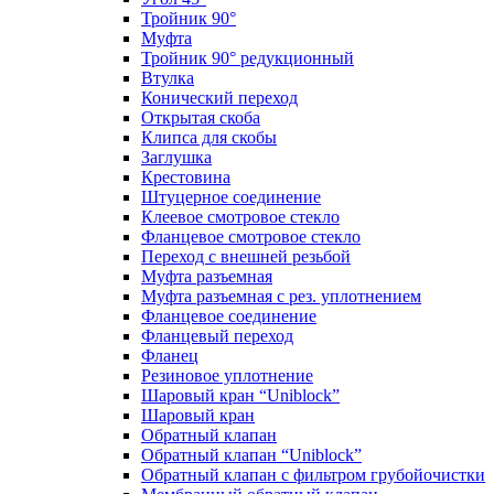
Тройник 90°
Муфта
Тройник 90° редукционный
Втулка
Конический переход
Открытая скоба
Клипса для скобы
Заглушка
Крестовина
Штуцерное соединение
Клеевое смотровое стекло
Фланцевое смотровое стекло
Переход с внешней резьбой
Муфта разъемная
Муфта разъемная с рез. уплотнением
Фланцевое соединение
Фланцевый переход
Фланец
Резиновое уплотнение
Шаровый кран “Uniblock”
Шаровый кран
Обратный клапан
Обратный клапан “Uniblock”
Обратный клапан с фильтром грубойочистки