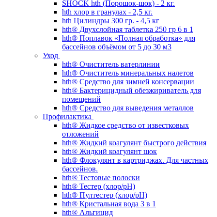
SHOCK hth (Порошок-шок) - 2 кг.
hth хлор в гранулах - 2,5 кг.
hth Цилиндры 300 гр. - 4,5 кг
hth® Двухслойная таблетка 250 гр 6 в 1
hth® Поплавок «Полная обработка» для
бассейнов объёмом от 5 до 30 м3
Уход
hth® Очиститель ватерлинии
hth® Очиститель минеральных налетов
hth® Средство для зимней консервации
hth® Бактерицидный обезжириватель для
помещений
hth® Средство для выведения металлов
Профилактика
hth® Жидкое средство от известковых
отложений
hth® Жидкий коагулянт быстрого действия
hth® Жидкий коагулянт шок
hth® Флокулянт в картриджах. Для частных
бассейнов.
hth® Тестовые полоски
hth® Тестер (хлор/pH)
hth® Пултестер (хлор/pH)
hth® Кристальная вода 3 в 1
hth® Альгицид