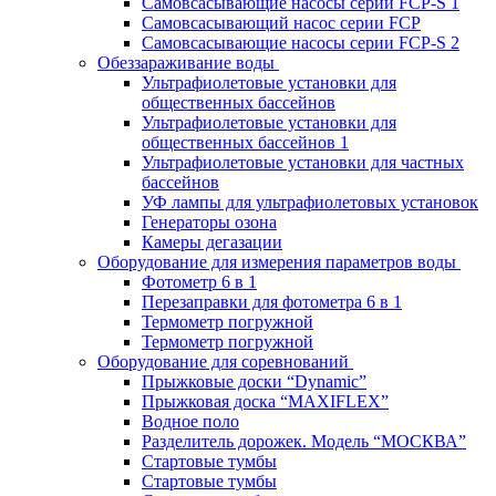
Самовсасывающие насосы серии FCP-S 1
Самовсасывающий насос серии FCP
Самовсасывающие насосы серии FCP-S 2
Обеззараживание воды
Ультрафиолетовые установки для
общественных бассейнов
Ультрафиолетовые установки для
общественных бассейнов 1
Ультрафиолетовые установки для частных
бассейнов
УФ лампы для ультрафиолетовых установок
Генераторы озона
Камеры дегазации
Оборудование для измерения параметров воды
Фотометр 6 в 1
Перезаправки для фотометра 6 в 1
Термометр погружной
Термометр погружной
Оборудование для соревнований
Прыжковые доски “Dynamic”
Прыжковая доска “MAXIFLEX”
Водное поло
Разделитель дорожек. Модель “МОСКВА”
Стартовые тумбы
Стартовые тумбы