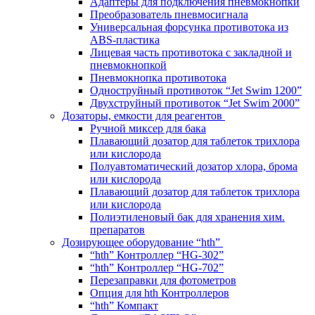
Адаптеры для подключения пневмокнопки
Преобразователь пневмосигнала
Универсальная форсунка противотока из
ABS-пластика
Лицевая часть противотока с закладной и
пневмокнопкой
Пневмокнопка противотока
Одноструйный противоток “Jet Swim 1200”
Двухструйный противоток “Jet Swim 2000”
Дозаторы, емкости для реагентов
Ручной миксер для бака
Плавающий дозатор для таблеток трихлора
или кислорода
Полуавтоматический дозатор хлора, брома
или кислорода
Плавающий дозатор для таблеток трихлора
или кислорода
Полиэтиленовый бак для хранения хим.
препаратов
Дозирующее оборудование “hth”
“hth” Контроллер “HG-302”
“hth” Контроллер “HG-702”
Перезаправки для фотометров
Опция для hth Контроллеров
“hth” Компакт