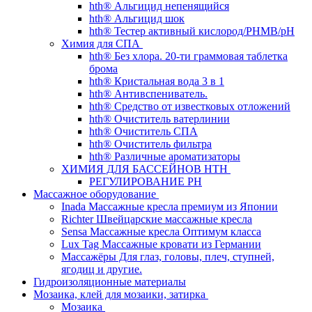
hth® Альгицид непенящийся
hth® Альгицид шок
hth® Тестер активный кислород/PHMB/pH
Химия для СПА
hth® Без хлора. 20-ти граммовая таблетка
брома
hth® Кристальная вода 3 в 1
hth® Антивспениватель.
hth® Средство от известковых отложений
hth® Очиститель ватерлинии
hth® Очиститель СПА
hth® Очиститель фильтра
hth® Различные ароматизаторы
ХИМИЯ ДЛЯ БАССЕЙНОВ HTH
РЕГУЛИРОВАНИЕ PH
Массажное оборудование
Inada Массажные кресла премиум из Японии
Richter Швейцарские массажные кресла
Sensа Массажные кресла Оптимум класса
Lux Tag Массажные кровати из Германии
Массажёры Для глаз, головы, плеч, ступней,
ягодиц и другие.
Гидроизоляционные материалы
Мозаика, клей для мозаики, затирка
Мозаика