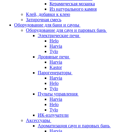
Керамическая мозаика
Из натурального камня
Клей, добавки к клею
Затирочная смесь
Оборудование для бани и сауны
Оборудование для саун и паровых бань
Электрические печи
Helo
Harvia
Tylo
Дровяные печи
Harvia
Kastor
Парогенераторы
Harvia
Helo
Tylo
Пульты управления
Harvia
Helo
Tylo
ИК-излучатели
Аксессуары
Ароматизация саун и паровых бань
Harvia