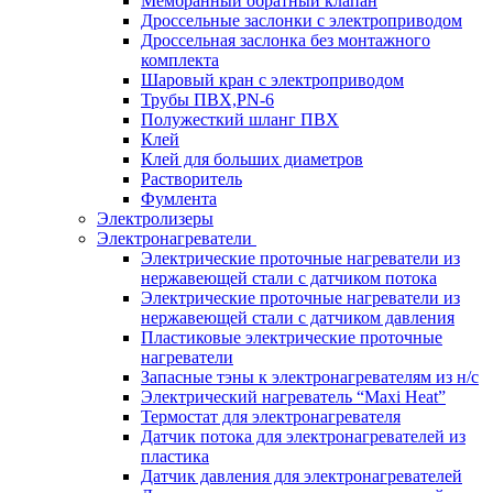
Мембранный обратный клапан
Дроссельные заслонки с электроприводом
Дроссельная заслонка без монтажного
комплекта
Шаровый кран с электроприводом
Трубы ПВХ,PN-6
Полужесткий шланг ПВХ
Клей
Клей для больших диаметров
Растворитель
Фумлента
Электролизеры
Электронагреватели
Электрические проточные нагреватели из
нержавеющей стали с датчиком потока
Электрические проточные нагреватели из
нержавеющей стали с датчиком давления
Пластиковые электрические проточные
нагреватели
Запасные тэны к электронагревателям из н/с
Электрический нагреватель “Maxi Heat”
Термостат для электронагревателя
Датчик потока для электронагревателей из
пластика
Датчик давления для электронагревателей