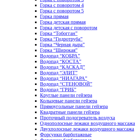
Горка с поворотом 4
Горка с поворотом 5
Горка прямая
Горка детская прямая
Горка детская с поворотом
Горка “Тобогган”
Горка “Гидротруба”
Горка “Черная дыра”
Горка “Широкая”
Водопад “КОБРА”
Водопад “КОСТА”
Водопад “КАСКАД”
Водопад “ЭЛИТ”
Водопад “НИАГАРА”
Водопад “СТЕНОВОЙ”
Водопад “ГРИБ”
Круглые панели гейзера
Кольцевые панели гейзера
Прямоугольные панели гейзера
Квадратные панели гейзера
Проточный подогреватель воздуха
Однополосные лежаки воздушного массажа
Двухполосные лежаки воздушного массажа
Форсунки барботажные