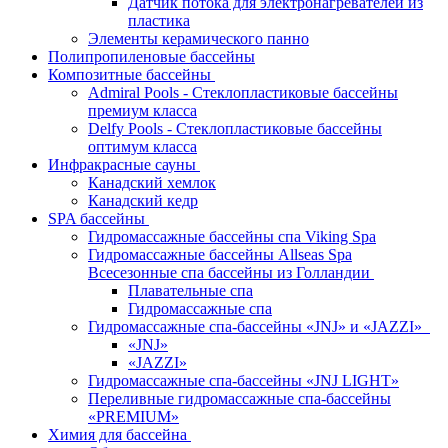
Датчик потока для электронагревателей из
пластика
Элементы керамического панно
Полипропиленовые бассейны
Композитные бассейны
Admiral Pools - Стеклопластиковые бассейны
премиум класса
Delfy Pools - Стеклопластиковые бассейны
оптимум класса
Инфракрасные сауны
Канадский хемлок
Канадский кедр
SPA бассейны
Гидромассажные бассейны спа Viking Spa
Гидромассажные бассейны Allseas Spa
Всесезонные спа бассейны из Голландии
Плавательные спа
Гидромассажные спа
Гидромассажные спа-бассейны «JNJ» и «JAZZI»
«JNJ»
«JAZZI»
Гидромассажные спа-бассейны «JNJ LIGHT»
Переливные гидромассажные спа-бассейны
«PREMIUM»
Химия для бассейна