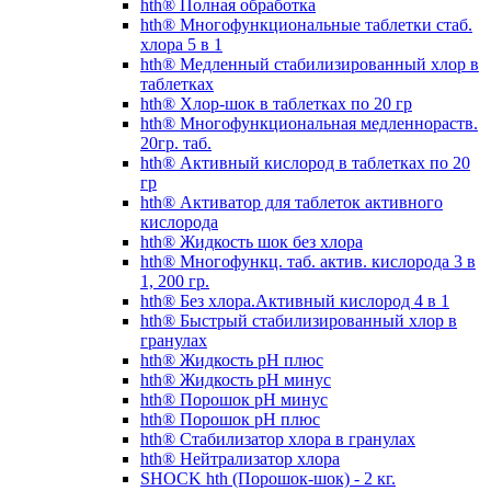
hth® Полная обработка
hth® Многофункциональные таблетки стаб.
хлора 5 в 1
hth® Медленный стабилизированный хлор в
таблетках
hth® Хлор-шок в таблетках по 20 гр
hth® Многофункциональная медленнораств.
20гр. таб.
hth® Активный кислород в таблетках по 20
гр
hth® Активатор для таблеток активного
кислорода
hth® Жидкость шок без хлора
hth® Многофункц. таб. актив. кислорода 3 в
1, 200 гр.
hth® Без хлора.Активный кислород 4 в 1
hth® Быстрый стабилизированный хлор в
гранулах
hth® Жидкость pH плюс
hth® Жидкость pH минус
hth® Порошок pH минус
hth® Порошок pH плюс
hth® Стабилизатор хлора в гранулах
hth® Нейтрализатор хлора
SHOCK hth (Порошок-шок) - 2 кг.