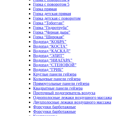
Горка с поворотом 5
Горка прямая
Горка детская прямая
Горка детская с поворотом
Горка “Тобогган”
Горка “Гидротруба”
Горка “Черная дыра”
Горка “Широкая”
Водопад “КОБРА”
Водопад “КОСТА”
Водопад “КАСКАД”
Водопад “ЭЛИТ”
Водопад “НИАГАРА”
Водопад “СТЕНОВОЙ”
Водопад “ГРИБ”
Круглые панели гейзера
Кольцевые панели гейзера
Прямоугольные панели гейзера
Квадратные панели гейзера
Проточный подогреватель воздуха
Однополосные лежаки воздушного массажа
Двухполосные лежаки воздушного массажа
Форсунки барботажные
Форсунки барботажные