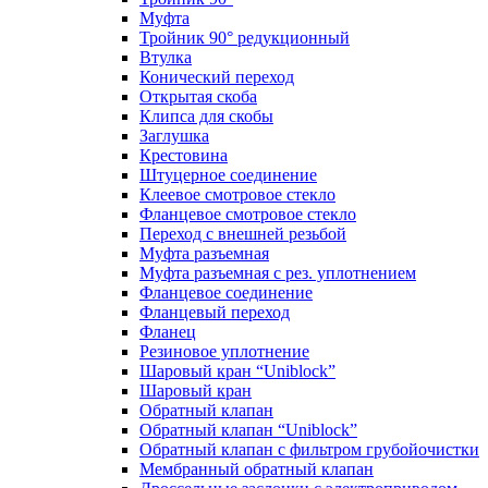
Муфта
Тройник 90° редукционный
Втулка
Конический переход
Открытая скоба
Клипса для скобы
Заглушка
Крестовина
Штуцерное соединение
Клеевое смотровое стекло
Фланцевое смотровое стекло
Переход с внешней резьбой
Муфта разъемная
Муфта разъемная с рез. уплотнением
Фланцевое соединение
Фланцевый переход
Фланец
Резиновое уплотнение
Шаровый кран “Uniblock”
Шаровый кран
Обратный клапан
Обратный клапан “Uniblock”
Обратный клапан с фильтром грубойочистки
Мембранный обратный клапан