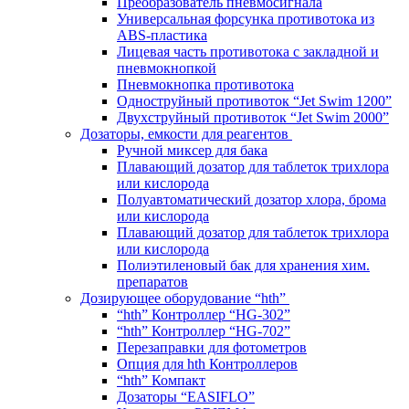
Преобразователь пневмосигнала
Универсальная форсунка противотока из
ABS-пластика
Лицевая часть противотока с закладной и
пневмокнопкой
Пневмокнопка противотока
Одноструйный противоток “Jet Swim 1200”
Двухструйный противоток “Jet Swim 2000”
Дозаторы, емкости для реагентов
Ручной миксер для бака
Плавающий дозатор для таблеток трихлора
или кислорода
Полуавтоматический дозатор хлора, брома
или кислорода
Плавающий дозатор для таблеток трихлора
или кислорода
Полиэтиленовый бак для хранения хим.
препаратов
Дозирующее оборудование “hth”
“hth” Контроллер “HG-302”
“hth” Контроллер “HG-702”
Перезаправки для фотометров
Опция для hth Контроллеров
“hth” Компакт
Дозаторы “EASIFLO”