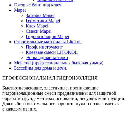
Готовые бани под ключ
Mapei
Затирка Mapei
Герметики Mapei
Клея Mapei
Смеси Mapei
Гидроизоляция Mapei
Строительные материалы Litokol
Проф. инструмент
Клеевые смеси LITOKOL
Эпоксидные затирки
Mellerud (профессиональная бытовая химия)
Бассейны для дома и дачи.
ПРОФЕССИОНАЛЬНАЯ ГИДРОИЗОЛЯЦИЯ
Быстротвердеющие, эластичные, проникающие
гидроизоляционные смеси предназначены для защитной
обработки фундаментных оснований, несущих конструкций.
Для выбора оптимального варианта нужно познакомиться
с каждым из них.