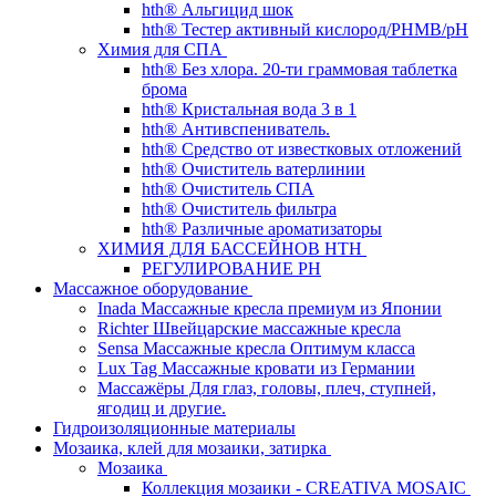
hth® Альгицид шок
hth® Тестер активный кислород/PHMB/pH
Химия для СПА
hth® Без хлора. 20-ти граммовая таблетка
брома
hth® Кристальная вода 3 в 1
hth® Антивспениватель.
hth® Средство от известковых отложений
hth® Очиститель ватерлинии
hth® Очиститель СПА
hth® Очиститель фильтра
hth® Различные ароматизаторы
ХИМИЯ ДЛЯ БАССЕЙНОВ HTH
РЕГУЛИРОВАНИЕ PH
Массажное оборудование
Inada Массажные кресла премиум из Японии
Richter Швейцарские массажные кресла
Sensа Массажные кресла Оптимум класса
Lux Tag Массажные кровати из Германии
Массажёры Для глаз, головы, плеч, ступней,
ягодиц и другие.
Гидроизоляционные материалы
Мозаика, клей для мозаики, затирка
Мозаика
Коллекция мозаики - CREATIVA MOSAIC