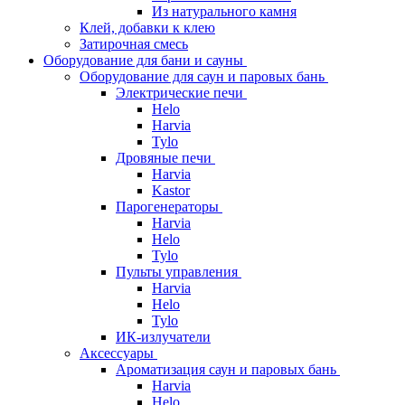
Из натурального камня
Клей, добавки к клею
Затирочная смесь
Оборудование для бани и сауны
Оборудование для саун и паровых бань
Электрические печи
Helo
Harvia
Tylo
Дровяные печи
Harvia
Kastor
Парогенераторы
Harvia
Helo
Tylo
Пульты управления
Harvia
Helo
Tylo
ИК-излучатели
Аксессуары
Ароматизация саун и паровых бань
Harvia
Helo