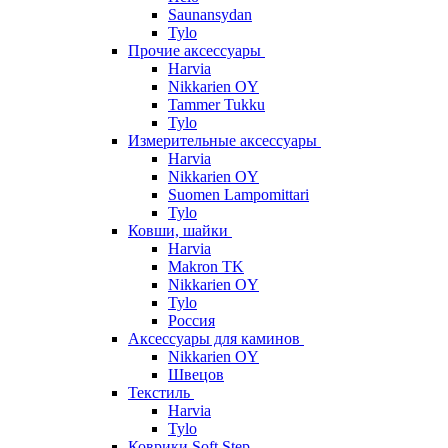
Saunansydan
Tylo
Прочие аксессуары
Harvia
Nikkarien OY
Tammer Tukku
Tylo
Измерительные аксессуары
Harvia
Nikkarien OY
Suomen Lampomittari
Tylo
Ковши, шайки
Harvia
Makron TK
Nikkarien OY
Tylo
Россия
Аксессуары для каминов
Nikkarien OY
Швецов
Текстиль
Harvia
Tylo
Коврики Soft Step