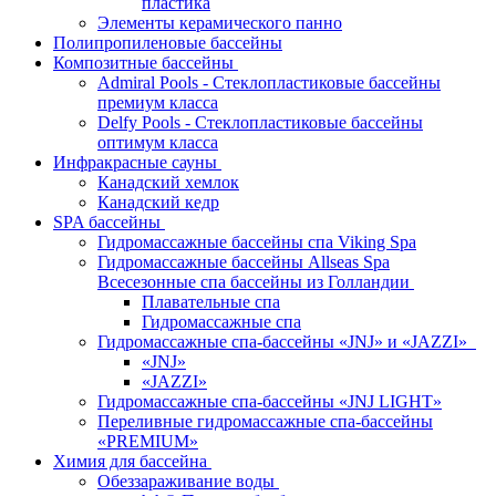
пластика
Элементы керамического панно
Полипропиленовые бассейны
Композитные бассейны
Admiral Pools - Стеклопластиковые бассейны
премиум класса
Delfy Pools - Стеклопластиковые бассейны
оптимум класса
Инфракрасные сауны
Канадский хемлок
Канадский кедр
SPA бассейны
Гидромассажные бассейны спа Viking Spa
Гидромассажные бассейны Allseas Spa
Всесезонные спа бассейны из Голландии
Плавательные спа
Гидромассажные спа
Гидромассажные спа-бассейны «JNJ» и «JAZZI»
«JNJ»
«JAZZI»
Гидромассажные спа-бассейны «JNJ LIGHT»
Переливные гидромассажные спа-бассейны
«PREMIUM»
Химия для бассейна
Обеззараживание воды