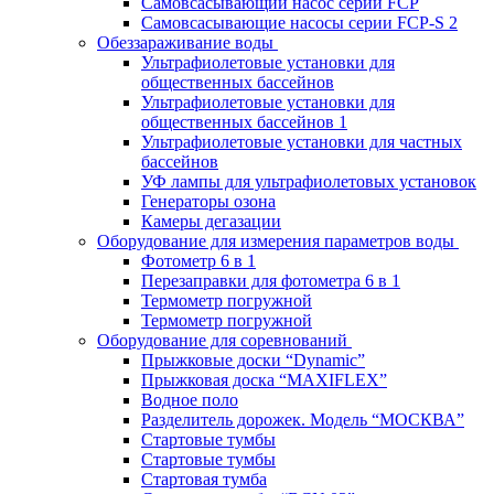
Самовсасывающий насос серии FCP
Самовсасывающие насосы серии FCP-S 2
Обеззараживание воды
Ультрафиолетовые установки для
общественных бассейнов
Ультрафиолетовые установки для
общественных бассейнов 1
Ультрафиолетовые установки для частных
бассейнов
УФ лампы для ультрафиолетовых установок
Генераторы озона
Камеры дегазации
Оборудование для измерения параметров воды
Фотометр 6 в 1
Перезаправки для фотометра 6 в 1
Термометр погружной
Термометр погружной
Оборудование для соревнований
Прыжковые доски “Dynamic”
Прыжковая доска “MAXIFLEX”
Водное поло
Разделитель дорожек. Модель “МОСКВА”
Стартовые тумбы
Стартовые тумбы
Стартовая тумба