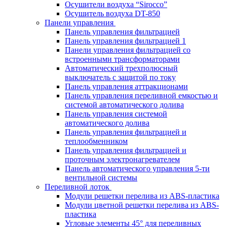
Осушители воздуха “Sirocco”
Осушитель воздуха DT-850
Панели управления
Панель управления фильтрацией
Панель управления фильтрацией 1
Панели управления фильтрацией cо
встроенными трансформаторами
Автоматический трехполюсный
выключатель с защитой по току
Панель управления аттракционами
Панель управления переливной емкостью и
системой автоматического долива
Панель управления системой
автоматического долива
Панель управления фильтрацией и
теплообменником
Панель управления фильтрацией и
проточным электронагревателем
Панель автоматического управления 5-ти
вентильной системы
Переливной лоток
Модули решетки перелива из ABS-пластика
Модули цветной решетки перелива из ABS-
пластика
Угловые элементы 45° для переливных