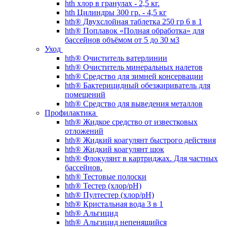
hth хлор в гранулах - 2,5 кг.
hth Цилиндры 300 гр. - 4,5 кг
hth® Двухслойная таблетка 250 гр 6 в 1
hth® Поплавок «Полная обработка» для
бассейнов объёмом от 5 до 30 м3
Уход
hth® Очиститель ватерлинии
hth® Очиститель минеральных налетов
hth® Средство для зимней консервации
hth® Бактерицидный обезжириватель для
помещений
hth® Средство для выведения металлов
Профилактика
hth® Жидкое средство от известковых
отложений
hth® Жидкий коагулянт быстрого действия
hth® Жидкий коагулянт шок
hth® Флокулянт в картриджах. Для частных
бассейнов.
hth® Тестовые полоски
hth® Тестер (хлор/pH)
hth® Пултестер (хлор/pH)
hth® Кристальная вода 3 в 1
hth® Альгицид
hth® Альгицид непенящийся