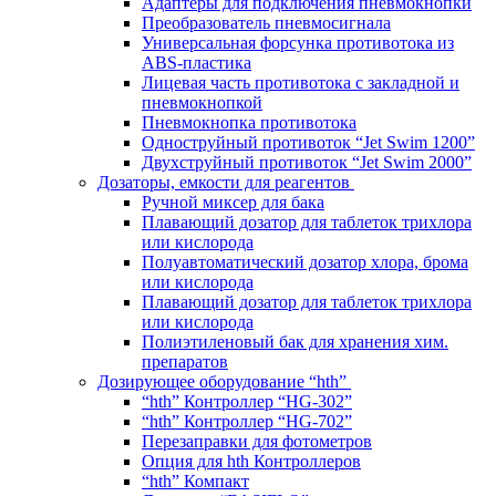
Адаптеры для подключения пневмокнопки
Преобразователь пневмосигнала
Универсальная форсунка противотока из
ABS-пластика
Лицевая часть противотока с закладной и
пневмокнопкой
Пневмокнопка противотока
Одноструйный противоток “Jet Swim 1200”
Двухструйный противоток “Jet Swim 2000”
Дозаторы, емкости для реагентов
Ручной миксер для бака
Плавающий дозатор для таблеток трихлора
или кислорода
Полуавтоматический дозатор хлора, брома
или кислорода
Плавающий дозатор для таблеток трихлора
или кислорода
Полиэтиленовый бак для хранения хим.
препаратов
Дозирующее оборудование “hth”
“hth” Контроллер “HG-302”
“hth” Контроллер “HG-702”
Перезаправки для фотометров
Опция для hth Контроллеров
“hth” Компакт