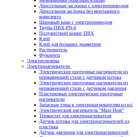
Мембранный обратный клапан
Дроссельные заслонки с электроприводом
Дроссельная заслонка без монтажного
комплекта
Шаровый кран с электроприводом
Трубы ПВХ,PN-6
Полужесткий шланг ПВХ
Клей
Клей для больших диаметров
Растворитель
Фумлента
Электролизеры
Электронагреватели
Электрические проточные нагреватели из
нержавеющей стали с датчиком потока
Электрические проточные нагреватели из
нержавеющей стали с датчиком давления
Пластиковые электрические проточные
нагреватели
Запасные тэны к электронагревателям из н/с
Электрический нагреватель “Maxi Heat”
Термостат для электронагревателя
Датчик потока для электронагревателей из
пластика
Датчик давления для электронагревателей