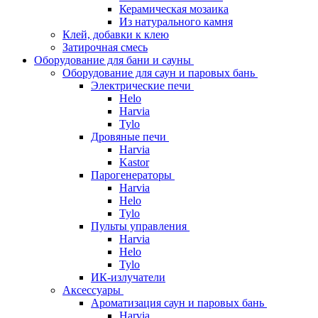
Керамическая мозаика
Из натурального камня
Клей, добавки к клею
Затирочная смесь
Оборудование для бани и сауны
Оборудование для саун и паровых бань
Электрические печи
Helo
Harvia
Tylo
Дровяные печи
Harvia
Kastor
Парогенераторы
Harvia
Helo
Tylo
Пульты управления
Harvia
Helo
Tylo
ИК-излучатели
Аксессуары
Ароматизация саун и паровых бань
Harvia