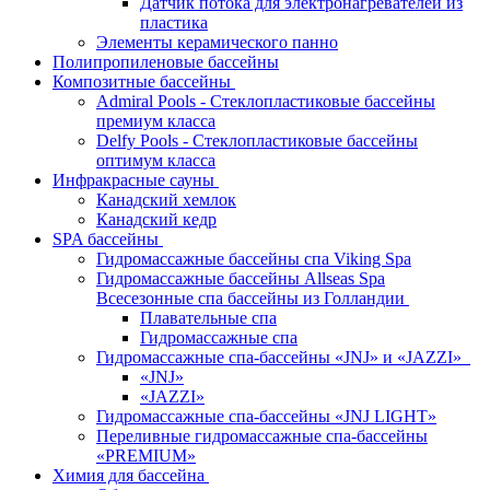
Датчик потока для электронагревателей из
пластика
Элементы керамического панно
Полипропиленовые бассейны
Композитные бассейны
Admiral Pools - Стеклопластиковые бассейны
премиум класса
Delfy Pools - Стеклопластиковые бассейны
оптимум класса
Инфракрасные сауны
Канадский хемлок
Канадский кедр
SPA бассейны
Гидромассажные бассейны спа Viking Spa
Гидромассажные бассейны Allseas Spa
Всесезонные спа бассейны из Голландии
Плавательные спа
Гидромассажные спа
Гидромассажные спа-бассейны «JNJ» и «JAZZI»
«JNJ»
«JAZZI»
Гидромассажные спа-бассейны «JNJ LIGHT»
Переливные гидромассажные спа-бассейны
«PREMIUM»
Химия для бассейна