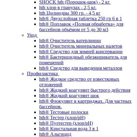
SHOCK hth (Порошок-шок) - 2 кг.
hth хлор в гранулах - 2,5 кг.
hth Цилиндры 300 гр. - 4,5 кг
hth® Двухслойная таблетка 250 гр 6 в 1
hth® Поплавок «Полная обработка» для
бассейнов объёмом от 5 до 30 м3
Уход
hth® Очиститель ватерлинии
hth® Очиститель минеральных налетов
hth® Средство для зимней консервации
hth® Бактерицидный обезжириватель для
помещений
hth® Средство для выведения металлов
Профилактика
hth® Жидкое средство от известковых
отложений
hth® Жидкий коагулянт быстрого действия
hth® Жидкий коагулянт шок
hth® Флокулянт в картриджах. Для частных
бассейнов.
hth® Тестовые полоски
hth® Тестер (хлор/pH)
hth® Пултестер (хлор/pH)
hth® Кристальная вода 3 в 1
hth® Альгицид