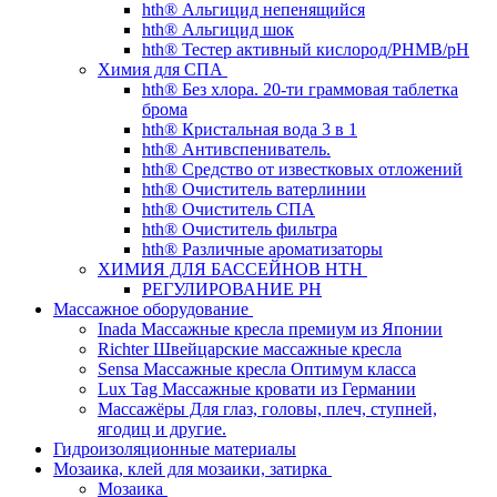
hth® Альгицид непенящийся
hth® Альгицид шок
hth® Тестер активный кислород/PHMB/pH
Химия для СПА
hth® Без хлора. 20-ти граммовая таблетка
брома
hth® Кристальная вода 3 в 1
hth® Антивспениватель.
hth® Средство от известковых отложений
hth® Очиститель ватерлинии
hth® Очиститель СПА
hth® Очиститель фильтра
hth® Различные ароматизаторы
ХИМИЯ ДЛЯ БАССЕЙНОВ HTH
РЕГУЛИРОВАНИЕ PH
Массажное оборудование
Inada Массажные кресла премиум из Японии
Richter Швейцарские массажные кресла
Sensа Массажные кресла Оптимум класса
Lux Tag Массажные кровати из Германии
Массажёры Для глаз, головы, плеч, ступней,
ягодиц и другие.
Гидроизоляционные материалы
Мозаика, клей для мозаики, затирка
Мозаика