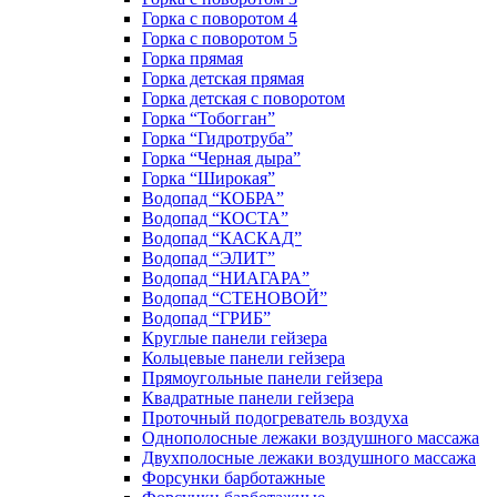
Горка с поворотом 4
Горка с поворотом 5
Горка прямая
Горка детская прямая
Горка детская с поворотом
Горка “Тобогган”
Горка “Гидротруба”
Горка “Черная дыра”
Горка “Широкая”
Водопад “КОБРА”
Водопад “КОСТА”
Водопад “КАСКАД”
Водопад “ЭЛИТ”
Водопад “НИАГАРА”
Водопад “СТЕНОВОЙ”
Водопад “ГРИБ”
Круглые панели гейзера
Кольцевые панели гейзера
Прямоугольные панели гейзера
Квадратные панели гейзера
Проточный подогреватель воздуха
Однополосные лежаки воздушного массажа
Двухполосные лежаки воздушного массажа
Форсунки барботажные