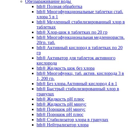
Обеззараживание воды
hth® Полная обработка
hth® Многофункциональные таблетки стаб.
хлора 5 в 1
hth® Медленный стабилизированный хлор в
таблетках
hth® Хлор-шок в таблетках по 20 гр
hth® Многофункциональная медленнораств.
20гр. таб.
hth® Активный кислород в таблетках по 20
гр
hth® Активатор для таблеток активного
кислорода
hth® Жидкость шок без хлора
hth® Многофункц. таб. актив. кислорода 3 в
1, 200 гр.
hth® Без хлора.Активный кислород 4 в 1
hth® Быстрый стабилизированный хлор в
гранулах
hth® Жидкость pH плюс
hth® Жидкость pH минус
hth® Порошок pH минус
hth® Порошок pH плюс
hth® Стабилизатор хлора в гранулах
hth® Нейтрализатор хлора