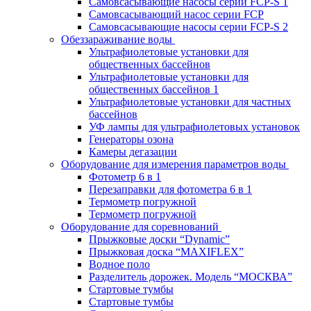
Самовсасывающие насосы серии FCP-S 1
Самовсасывающий насос серии FCP
Самовсасывающие насосы серии FCP-S 2
Обеззараживание воды
Ультрафиолетовые установки для
общественных бассейнов
Ультрафиолетовые установки для
общественных бассейнов 1
Ультрафиолетовые установки для частных
бассейнов
УФ лампы для ультрафиолетовых установок
Генераторы озона
Камеры дегазации
Оборудование для измерения параметров воды
Фотометр 6 в 1
Перезаправки для фотометра 6 в 1
Термометр погружной
Термометр погружной
Оборудование для соревнований
Прыжковые доски “Dynamic”
Прыжковая доска “MAXIFLEX”
Водное поло
Разделитель дорожек. Модель “МОСКВА”
Стартовые тумбы
Стартовые тумбы