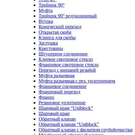
Тройник 90°
Муфта
Тройник 90° редукционный
Втулка
Конический переход
Открытая скоба
Клипса для скобы
Заглушка
Крестовина
Штуцерное соединение
Клеевое смотровое стекло
Фланцевое смотровое стекло
Переход с внешней резьбой
Муфта разъемная
Муфта разъемная с рез. уплотнением
Фланцевое соединение
Фланцевый переход
Фланец
Резиновое уплотнение
Шаровый кран “Uniblock”
Шаровый кран
Обратный клапан
Обратный клапан “Uniblock”
Обратный клапан с фильтром грубойочистки