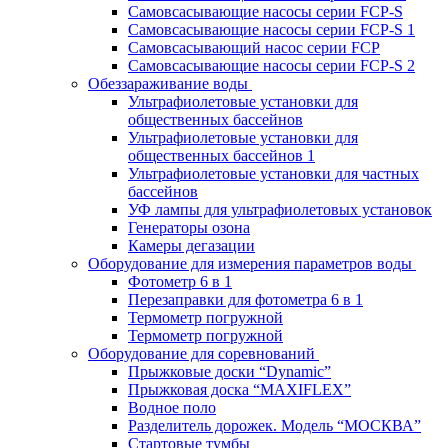
Самовсасывающие насосы серии FCP-S
Самовсасывающие насосы серии FCP-S 1
Самовсасывающий насос серии FCP
Самовсасывающие насосы серии FCP-S 2
Обеззараживание воды
Ультрафиолетовые установки для
общественных бассейнов
Ультрафиолетовые установки для
общественных бассейнов 1
Ультрафиолетовые установки для частных
бассейнов
УФ лампы для ультрафиолетовых установок
Генераторы озона
Камеры дегазации
Оборудование для измерения параметров воды
Фотометр 6 в 1
Перезаправки для фотометра 6 в 1
Термометр погружной
Термометр погружной
Оборудование для соревнований
Прыжковые доски “Dynamic”
Прыжковая доска “MAXIFLEX”
Водное поло
Разделитель дорожек. Модель “МОСКВА”
Стартовые тумбы