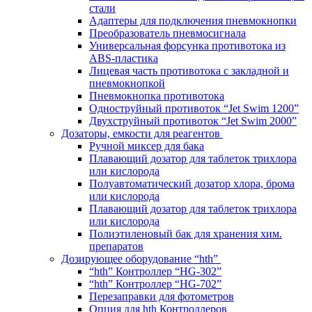
стали
Адаптеры для подключения пневмокнопки
Преобразователь пневмосигнала
Универсальная форсунка противотока из
ABS-пластика
Лицевая часть противотока с закладной и
пневмокнопкой
Пневмокнопка противотока
Одноструйный противоток “Jet Swim 1200”
Двухструйный противоток “Jet Swim 2000”
Дозаторы, емкости для реагентов
Ручной миксер для бака
Плавающий дозатор для таблеток трихлора
или кислорода
Полуавтоматический дозатор хлора, брома
или кислорода
Плавающий дозатор для таблеток трихлора
или кислорода
Полиэтиленовый бак для хранения хим.
препаратов
Дозирующее оборудование “hth”
“hth” Контроллер “HG-302”
“hth” Контроллер “HG-702”
Перезаправки для фотометров
Опция для hth Контроллеров