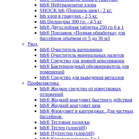
hth® Нейтрализатор хлора
SHOCK hth (Порошок-шок) - 2 кг.
hth хлор в гранулах - 2,5 кг.
hth Цилиндры 300 гр. - 4,5 кг
hth® Двухслойная таблетка 250 гр 6 в 1
hth® Поплавок «Полная обработка» для
бассейнов объёмом от 5 до 30 м3
Уход
hth® Очиститель ватерлинии
hth® Очиститель минеральных налетов
hth® Средство для зимней консервации
hth® Бактерицидный обезжириватель для
помещений
hth® Средство для выведения металлов
Профилактика
hth® Жидкое средство от известковых
отложений
hth® Жидкий коагулянт быстрого действия
hth® Жидкий коагулянт шок
hth® Флокулянт в картриджах. Для частных
бассейнов.
hth® Тестовые полоски
hth® Тестер (хлор/pH)
hth® Пултестер (хлор/pH)
hth® Кристальная вода 3 в 1