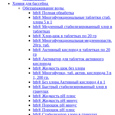
Химия для бассейна
Обеззараживание воды
hth® Полная обработка
hth® Многофункциональные таблетки стаб.
хлора 5 в 1
hth® Медленный стабилизированный хлор в
таблетках
hth® Хлор-шок в таблетках по 20 гр
hth® Многофункциональная медленнораств.
20гр. таб.
hth® Активный кислород в таблетках по 20
гр
hth® Активатор для таблеток активного
кислорода
hth® Жидкость шок без хлора
hth® Многофункц. таб. актив. кислорода 3 в
1, 200 гр.
hth® Без хлора.Активный кислород 4 в 1
hth® Быстрый стабилизированный хлор в
гранулах
hth® Жидкость pH плюс
hth® Жидкость pH минус
hth® Порошок pH минус
hth® Порошок pH плюс
hth® Стабилизатор хлора в гранулах