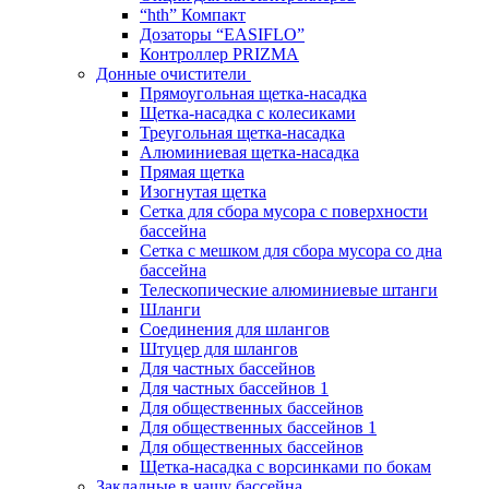
“hth” Компакт
Дозаторы “EASIFLO”
Контроллер PRIZMA
Донные очистители
Прямоугольная щетка-насадка
Щетка-насадка с колесиками
Треугольная щетка-насадка
Алюминиевая щетка-насадка
Прямая щетка
Изогнутая щетка
Сетка для сбора мусора с поверхности
бассейна
Сетка с мешком для сбора мусора со дна
бассейна
Телескопические алюминиевые штанги
Шланги
Соединения для шлангов
Штуцер для шлангов
Для частных бассейнов
Для частных бассейнов 1
Для общественных бассейнов
Для общественных бассейнов 1
Для общественных бассейнов
Щетка-насадка с ворсинками по бокам
Закладные в чашу бассейна