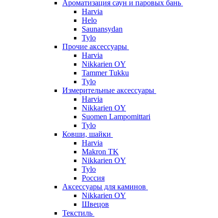
Ароматизация саун и паровых бань
Harvia
Helo
Saunansydan
Tylo
Прочие аксессуары
Harvia
Nikkarien OY
Tammer Tukku
Tylo
Измерительные аксессуары
Harvia
Nikkarien OY
Suomen Lampomittari
Tylo
Ковши, шайки
Harvia
Makron TK
Nikkarien OY
Tylo
Россия
Аксессуары для каминов
Nikkarien OY
Швецов
Текстиль