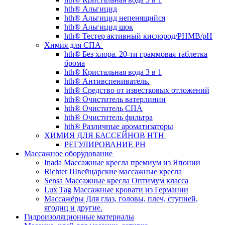
hth® Альгицид
hth® Альгицид непенящийся
hth® Альгицид шок
hth® Тестер активный кислород/PHMB/pH
Химия для СПА
hth® Без хлора. 20-ти граммовая таблетка
брома
hth® Кристальная вода 3 в 1
hth® Антивспениватель.
hth® Средство от известковых отложений
hth® Очиститель ватерлинии
hth® Очиститель СПА
hth® Очиститель фильтра
hth® Различные ароматизаторы
ХИМИЯ ДЛЯ БАССЕЙНОВ HTH
РЕГУЛИРОВАНИЕ PH
Массажное оборудование
Inada Массажные кресла премиум из Японии
Richter Швейцарские массажные кресла
Sensа Массажные кресла Оптимум класса
Lux Tag Массажные кровати из Германии
Массажёры Для глаз, головы, плеч, ступней,
ягодиц и другие.
Гидроизоляционные материалы