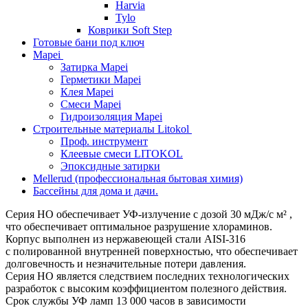
Harvia
Tylo
Коврики Soft Step
Готовые бани под ключ
Mapei
Затирка Mapei
Герметики Mapei
Клея Mapei
Смеси Mapei
Гидроизоляция Mapei
Строительные материалы Litokol
Проф. инструмент
Клеевые смеси LITOKOL
Эпоксидные затирки
Mellerud (профессиональная бытовая химия)
Бассейны для дома и дачи.
Серия НО обеспечивает УФ-излучение с дозой 30 мДж/с м² ,
что обеспечивает оптимальное разрушение хлораминов.
Корпус выполнен из нержавеющей стали AISI-316
с полированной внутренней поверхностью, что обеспечивает
долговечность и незначительные потери давления.
Серия НО является следствием последних технологических
разработок с высоким коэффициентом полезного действия.
Срок службы УФ ламп 13 000 часов в зависимости