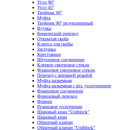
Угол 90°
Угол 45°
Тройник 90°
Муфта
Тройник 90° редукционный
Втулка
Конический переход
Открытая скоба
Клипса для скобы
Заглушка
Крестовина
Штуцерное соединение
Клеевое смотровое стекло
Фланцевое смотровое стекло
Переход с внешней резьбой
Муфта разъемная
Муфта разъемная с рез. уплотнением
Фланцевое соединение
Фланцевый переход
Фланец
Резиновое уплотнение
Шаровый кран “Uniblock”
Шаровый кран
Обратный клапан
Обратный клапан “Uniblock”