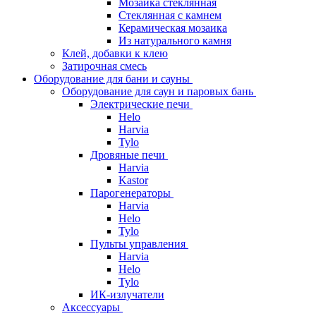
Мозаика стеклянная
Стеклянная с камнем
Керамическая мозаика
Из натурального камня
Клей, добавки к клею
Затирочная смесь
Оборудование для бани и сауны
Оборудование для саун и паровых бань
Электрические печи
Helo
Harvia
Tylo
Дровяные печи
Harvia
Kastor
Парогенераторы
Harvia
Helo
Tylo
Пульты управления
Harvia
Helo
Tylo
ИК-излучатели
Аксессуары