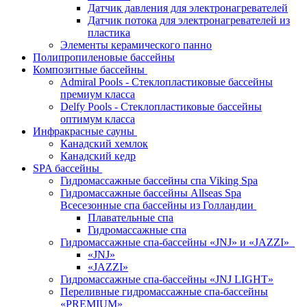
Датчик давления для электронагревателей
Датчик потока для электронагревателей из
пластика
Элементы керамического панно
Полипропиленовые бассейны
Композитные бассейны
Admiral Pools - Стеклопластиковые бассейны
премиум класса
Delfy Pools - Стеклопластиковые бассейны
оптимум класса
Инфракрасные сауны
Канадский хемлок
Канадский кедр
SPA бассейны
Гидромассажные бассейны спа Viking Spa
Гидромассажные бассейны Allseas Spa
Всесезонные спа бассейны из Голландии
Плавательные спа
Гидромассажные спа
Гидромассажные спа-бассейны «JNJ» и «JAZZI»
«JNJ»
«JAZZI»
Гидромассажные спа-бассейны «JNJ LIGHT»
Переливные гидромассажные спа-бассейны
«PREMIUM»