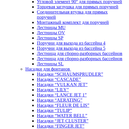
Угловой элемент 90° для прямых поручней
Торцевая заглушка для прямых поручней
Соединительная втулка для прямых
поручней
Монтажный комплект для поручней
Лестницы MU
Лестницы OV
Лестницы SP
Поручни для выхода из бассейна 4
Поручни для выхода из бассейна 5
Лестница для сборно-разборных бассейнов
Лестница для сборно-разборных бассейнов
Лестницы SL
Насадки для фонтанов
Насадки “SCHAUMSPRUDLER”
Насадки “CASCADE”
Насадки “VULKAN JET”
Насадки “LILY”
Насадки “LANCE JET 1”
Насадки “AERATING”
Насадки “FLEUR DE LIS”
Насадки “TULIP”
Насадки “WATER BELL”
Насадки “JET CLUSTER”
Насадки “FINGER JET”