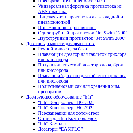
Преобразователь пневмосигнала
Универсальная форсунка противотока из
ABS-пластика
Лицевая часть противотока с закладной и
пневмокнопкой
Пневмокнопка противотока
Одноструйный противоток “Jet Swim 1200”
Двухструйный противоток “Jet Swim 2000”
Дозаторы, емкости для реагентов
Ручной миксер для бака
Плавающий дозатор для таблеток трихлора
или кислорода
Полуавтоматический дозатор хлора, брома
или кислорода
Плавающий дозатор для таблеток трихлора
или кислорода
Полиэтиленовый бак для хранения хим.
препаратов
Дозирующее оборудование “hth”
“hth” Контроллер “HG-302”
“hth” Контроллер “HG-702”
Перезаправки для фотометров
Опция для hth Контроллеров
“hth” Компакт
Дозаторы “EASIFLO”