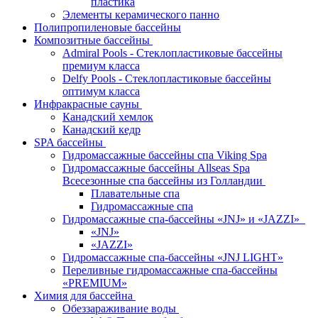
пластика
Элементы керамического панно
Полипропиленовые бассейны
Композитные бассейны
Admiral Pools - Стеклопластиковые бассейны
премиум класса
Delfy Pools - Стеклопластиковые бассейны
оптимум класса
Инфракрасные сауны
Канадский хемлок
Канадский кедр
SPA бассейны
Гидромассажные бассейны спа Viking Spa
Гидромассажные бассейны Allseas Spa
Всесезонные спа бассейны из Голландии
Плавательные спа
Гидромассажные спа
Гидромассажные спа-бассейны «JNJ» и «JAZZI»
«JNJ»
«JAZZI»
Гидромассажные спа-бассейны «JNJ LIGHT»
Переливные гидромассажные спа-бассейны
«PREMIUM»
Химия для бассейна
Обеззараживание воды