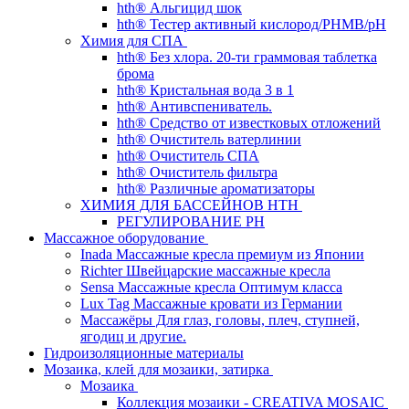
hth® Альгицид шок
hth® Тестер активный кислород/PHMB/pH
Химия для СПА
hth® Без хлора. 20-ти граммовая таблетка
брома
hth® Кристальная вода 3 в 1
hth® Антивспениватель.
hth® Средство от известковых отложений
hth® Очиститель ватерлинии
hth® Очиститель СПА
hth® Очиститель фильтра
hth® Различные ароматизаторы
ХИМИЯ ДЛЯ БАССЕЙНОВ HTH
РЕГУЛИРОВАНИЕ PH
Массажное оборудование
Inada Массажные кресла премиум из Японии
Richter Швейцарские массажные кресла
Sensа Массажные кресла Оптимум класса
Lux Tag Массажные кровати из Германии
Массажёры Для глаз, головы, плеч, ступней,
ягодиц и другие.
Гидроизоляционные материалы
Мозаика, клей для мозаики, затирка
Мозаика
Коллекция мозаики - CREATIVA MOSAIC