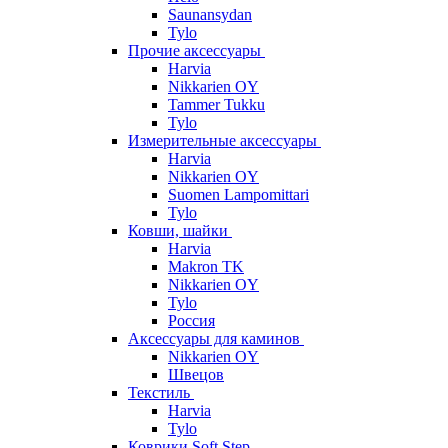
Saunansydan
Tylo
Прочие аксессуары
Harvia
Nikkarien OY
Tammer Tukku
Tylo
Измерительные аксессуары
Harvia
Nikkarien OY
Suomen Lampomittari
Tylo
Ковши, шайки
Harvia
Makron TK
Nikkarien OY
Tylo
Россия
Аксессуары для каминов
Nikkarien OY
Швецов
Текстиль
Harvia
Tylo
Коврики Soft Step