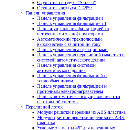
Осушители воздуха “Sirocco”
Осушитель воздуха DT-850
Панели управления
Панель управления фильтрацией
Панель управления фильтрацией 1
Панели управления фильтрацией cо
встроенными трансформаторами
Автоматический трехполюсный
выключатель с защитой по току
Панель управления аттракционами
Панель управления переливной емкостью и
системой автоматического долива
Панель управления системой
автоматического долива
Панель управления фильтрацией и
теплообменником
Панель управления фильтрацией и
проточным электронагревателем
Панель автоматического управления 5-ти
вентильной системы
Переливной лоток
Модули решетки перелива из ABS-пластика
Модули цветной решетки перелива из ABS-
пластика
Угловые элементы 45° для переливных