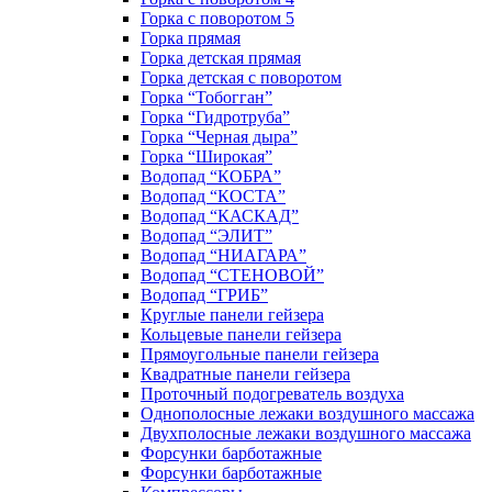
Горка с поворотом 5
Горка прямая
Горка детская прямая
Горка детская с поворотом
Горка “Тобогган”
Горка “Гидротруба”
Горка “Черная дыра”
Горка “Широкая”
Водопад “КОБРА”
Водопад “КОСТА”
Водопад “КАСКАД”
Водопад “ЭЛИТ”
Водопад “НИАГАРА”
Водопад “СТЕНОВОЙ”
Водопад “ГРИБ”
Круглые панели гейзера
Кольцевые панели гейзера
Прямоугольные панели гейзера
Квадратные панели гейзера
Проточный подогреватель воздуха
Однополосные лежаки воздушного массажа
Двухполосные лежаки воздушного массажа
Форсунки барботажные
Форсунки барботажные