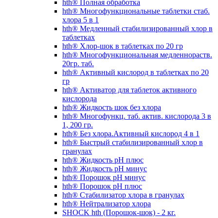
hth® Полная обработка
hth® Многофункциональные таблетки стаб.
хлора 5 в 1
hth® Медленный стабилизированный хлор в
таблетках
hth® Хлор-шок в таблетках по 20 гр
hth® Многофункциональная медленнораств.
20гр. таб.
hth® Активный кислород в таблетках по 20
гр
hth® Активатор для таблеток активного
кислорода
hth® Жидкость шок без хлора
hth® Многофункц. таб. актив. кислорода 3 в
1, 200 гр.
hth® Без хлора.Активный кислород 4 в 1
hth® Быстрый стабилизированный хлор в
гранулах
hth® Жидкость pH плюс
hth® Жидкость pH минус
hth® Порошок pH минус
hth® Порошок pH плюс
hth® Стабилизатор хлора в гранулах
hth® Нейтрализатор хлора
SHOCK hth (Порошок-шок) - 2 кг.