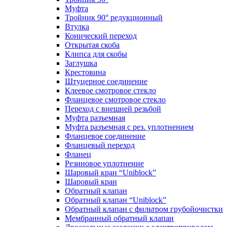
Муфта
Тройник 90° редукционный
Втулка
Конический переход
Открытая скоба
Клипса для скобы
Заглушка
Крестовина
Штуцерное соединение
Клеевое смотровое стекло
Фланцевое смотровое стекло
Переход с внешней резьбой
Муфта разъемная
Муфта разъемная с рез. уплотнением
Фланцевое соединение
Фланцевый переход
Фланец
Резиновое уплотнение
Шаровый кран “Uniblock”
Шаровый кран
Обратный клапан
Обратный клапан “Uniblock”
Обратный клапан с фильтром грубойочистки
Мембранный обратный клапан