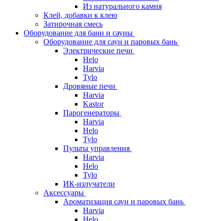
Из натурального камня
Клей, добавки к клею
Затирочная смесь
Оборудование для бани и сауны
Оборудование для саун и паровых бань
Электрические печи
Helo
Harvia
Tylo
Дровяные печи
Harvia
Kastor
Парогенераторы
Harvia
Helo
Tylo
Пульты управления
Harvia
Helo
Tylo
ИК-излучатели
Аксессуары
Ароматизация саун и паровых бань
Harvia
Helo