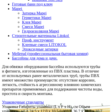
Готовые бани под ключ
Mapei
Затирка Mapei
Герметики Mapei
Клея Mapei
Смеси Mapei
Гидроизоляция Mapei
Строительные материалы Litokol
Проф. инструмент
Клеевые смеси LITOKOL
Эпоксидные затирки
Mellerud (профессиональная бытовая химия)
Бассейны для дома и дачи.
Для обвязки оборудования бассейна используются трубы
и фитинги, изготовленные из ПВХ пластика. В отличие
от используемых ранее металлических труб, трубы ПВХ
имеют множество преимуществ: отсутствие коррозии,
легкость, стойкость к агрессивному влиянию химических
препаратов применяемых для поддержания чистоты воды,
простота и скорость монтажа.
Упаковочные стандарты
Упаковка Габариты упаковки (L x F x H), см Объем
упаковки, м³ A 24,5 х 12,0 х 10,5 0,003 B 36,7 х 18,7 х 10,7