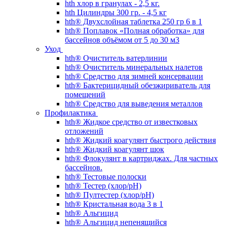
hth хлор в гранулах - 2,5 кг.
hth Цилиндры 300 гр. - 4,5 кг
hth® Двухслойная таблетка 250 гр 6 в 1
hth® Поплавок «Полная обработка» для
бассейнов объёмом от 5 до 30 м3
Уход
hth® Очиститель ватерлинии
hth® Очиститель минеральных налетов
hth® Средство для зимней консервации
hth® Бактерицидный обезжириватель для
помещений
hth® Средство для выведения металлов
Профилактика
hth® Жидкое средство от известковых
отложений
hth® Жидкий коагулянт быстрого действия
hth® Жидкий коагулянт шок
hth® Флокулянт в картриджах. Для частных
бассейнов.
hth® Тестовые полоски
hth® Тестер (хлор/pH)
hth® Пултестер (хлор/pH)
hth® Кристальная вода 3 в 1
hth® Альгицид
hth® Альгицид непенящийся