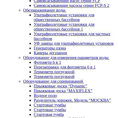
Самовсасывающий насос серии FCP
Самовсасывающие насосы серии FCP-S 2
Обеззараживание воды
Ультрафиолетовые установки для
общественных бассейнов
Ультрафиолетовые установки для
общественных бассейнов 1
Ультрафиолетовые установки для частных
бассейнов
УФ лампы для ультрафиолетовых установок
Генераторы озона
Камеры дегазации
Оборудование для измерения параметров воды
Фотометр 6 в 1
Перезаправки для фотометра 6 в 1
Термометр погружной
Термометр погружной
Оборудование для соревнований
Прыжковые доски “Dynamic”
Прыжковая доска “MAXIFLEX”
Водное поло
Разделитель дорожек. Модель “МОСКВА”
Стартовые тумбы
Стартовые тумбы
Стартовая тумба