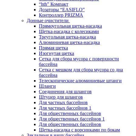
“hth” Компакт
Дозаторы “EASIFLO”
Контроллер PRIZMA
Донные очистители
Прямоугольная щетка-насадка
Щетка-насадка с колесиками
Треугольная щетка-насадка
Алюминиевая щетка-насадка
Прямая щетка
Изогнутая щетка
Сетка для сбора мусора с поверхности
бассейна
Сетка с мешком для сбора мусора со дна
бассейна
Телескопические алюминиевые штанги
Шланги
Соединения для шлангов
Штуцер для шлангов
Для частных бассейнов
Для частных бассейнов 1
Для общественных бассейнов
Для общественных бассейнов 1
Для общественных бассейнов
Щетка-насадка с ворсинками по бокам
Закладные в чашу бассейна