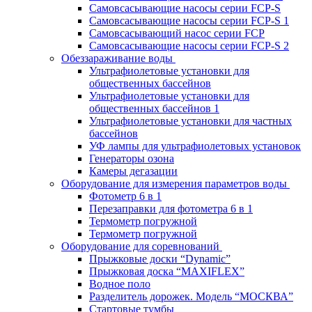
Самовсасывающие насосы серии FCP-S
Самовсасывающие насосы серии FCP-S 1
Самовсасывающий насос серии FCP
Самовсасывающие насосы серии FCP-S 2
Обеззараживание воды
Ультрафиолетовые установки для
общественных бассейнов
Ультрафиолетовые установки для
общественных бассейнов 1
Ультрафиолетовые установки для частных
бассейнов
УФ лампы для ультрафиолетовых установок
Генераторы озона
Камеры дегазации
Оборудование для измерения параметров воды
Фотометр 6 в 1
Перезаправки для фотометра 6 в 1
Термометр погружной
Термометр погружной
Оборудование для соревнований
Прыжковые доски “Dynamic”
Прыжковая доска “MAXIFLEX”
Водное поло
Разделитель дорожек. Модель “МОСКВА”
Стартовые тумбы