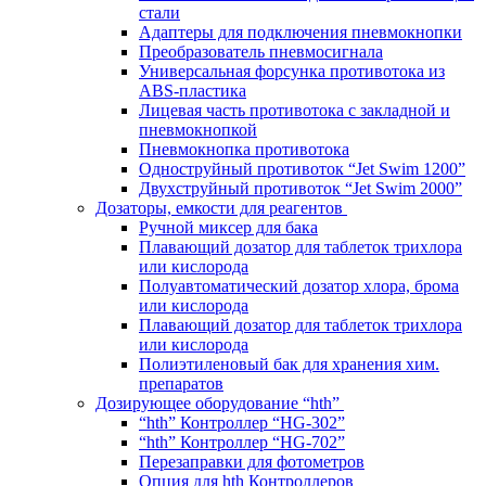
стали
Адаптеры для подключения пневмокнопки
Преобразователь пневмосигнала
Универсальная форсунка противотока из
ABS-пластика
Лицевая часть противотока с закладной и
пневмокнопкой
Пневмокнопка противотока
Одноструйный противоток “Jet Swim 1200”
Двухструйный противоток “Jet Swim 2000”
Дозаторы, емкости для реагентов
Ручной миксер для бака
Плавающий дозатор для таблеток трихлора
или кислорода
Полуавтоматический дозатор хлора, брома
или кислорода
Плавающий дозатор для таблеток трихлора
или кислорода
Полиэтиленовый бак для хранения хим.
препаратов
Дозирующее оборудование “hth”
“hth” Контроллер “HG-302”
“hth” Контроллер “HG-702”
Перезаправки для фотометров
Опция для hth Контроллеров