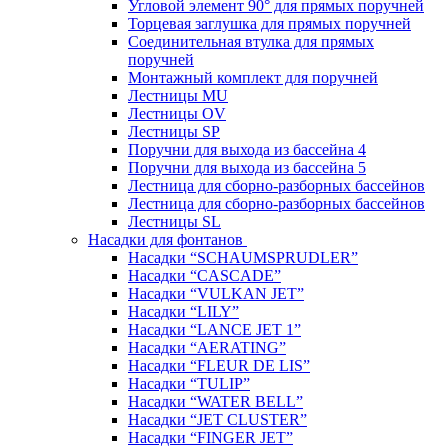
Угловой элемент 90° для прямых поручней
Торцевая заглушка для прямых поручней
Соединительная втулка для прямых
поручней
Монтажный комплект для поручней
Лестницы MU
Лестницы OV
Лестницы SP
Поручни для выхода из бассейна 4
Поручни для выхода из бассейна 5
Лестница для сборно-разборных бассейнов
Лестница для сборно-разборных бассейнов
Лестницы SL
Насадки для фонтанов
Насадки “SCHAUMSPRUDLER”
Насадки “CASCADE”
Насадки “VULKAN JET”
Насадки “LILY”
Насадки “LANCE JET 1”
Насадки “AERATING”
Насадки “FLEUR DE LIS”
Насадки “TULIP”
Насадки “WATER BELL”
Насадки “JET CLUSTER”
Насадки “FINGER JET”