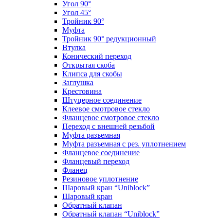
Угол 90°
Угол 45°
Тройник 90°
Муфта
Тройник 90° редукционный
Втулка
Конический переход
Открытая скоба
Клипса для скобы
Заглушка
Крестовина
Штуцерное соединение
Клеевое смотровое стекло
Фланцевое смотровое стекло
Переход с внешней резьбой
Муфта разъемная
Муфта разъемная с рез. уплотнением
Фланцевое соединение
Фланцевый переход
Фланец
Резиновое уплотнение
Шаровый кран “Uniblock”
Шаровый кран
Обратный клапан
Обратный клапан “Uniblock”