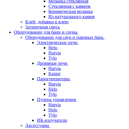
Мозаика стеклянная
Стеклянная с камнем
Керамическая мозаика
Из натурального камня
Клей, добавки к клею
Затирочная смесь
Оборудование для бани и сауны
Оборудование для саун и паровых бань
Электрические печи
Helo
Harvia
Tylo
Дровяные печи
Harvia
Kastor
Парогенераторы
Harvia
Helo
Tylo
Пульты управления
Harvia
Helo
Tylo
ИК-излучатели
Аксессуары