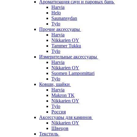
Ароматизация саун и паровых бань
Harvia
Helo
Saunansydan
Tylo
Прочие аксессуары
Harvia
Nikkarien OY
Tammer Tukku
Tylo
Измерительные аксессуары
Harvia
Nikkarien OY
Suomen Lampomittari
Tylo
Ковши, шайки
Harvia
Makron TK
Nikkarien OY
Tylo
Россия
Аксессуары для каминов
Nikkarien OY
Швецов
Текстиль