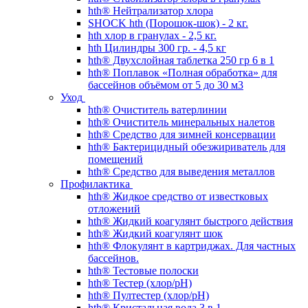
hth® Нейтрализатор хлора
SHOCK hth (Порошок-шок) - 2 кг.
hth хлор в гранулах - 2,5 кг.
hth Цилиндры 300 гр. - 4,5 кг
hth® Двухслойная таблетка 250 гр 6 в 1
hth® Поплавок «Полная обработка» для
бассейнов объёмом от 5 до 30 м3
Уход
hth® Очиститель ватерлинии
hth® Очиститель минеральных налетов
hth® Средство для зимней консервации
hth® Бактерицидный обезжириватель для
помещений
hth® Средство для выведения металлов
Профилактика
hth® Жидкое средство от известковых
отложений
hth® Жидкий коагулянт быстрого действия
hth® Жидкий коагулянт шок
hth® Флокулянт в картриджах. Для частных
бассейнов.
hth® Тестовые полоски
hth® Тестер (хлор/pH)
hth® Пултестер (хлор/pH)
hth® Кристальная вода 3 в 1