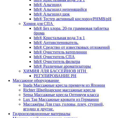
hth® Альгицид
hth® Альгицид непенящийся
hth® Альгицид шок
hth® Тестер активный кислород/PHMB/pH
Химия для СПА
hth® Без хлора. 20-ти граммовая таблетка
брома
hth® Кристальная вода 3 в 1
hth® Антивспениватель.
hth® Средство от известковых отложений
hth® Очиститель ватерлинии
hth® Очиститель СПА
hth® Очиститель фильтра
hth® Различные ароматизаторы
ХИМИЯ ДЛЯ БАССЕЙНОВ HTH
РЕГУЛИРОВАНИЕ PH
Массажное оборудование
Inada Массажные кресла премиум из Японии
Richter Швейцарские массажные кресла
Sensа Массажные кресла Оптимум класса
Lux Tag Массажные кровати из Германии
Массажёры Для глаз, головы, плеч, ступней,
ягодиц и другие.
Гидроизоляционные материалы