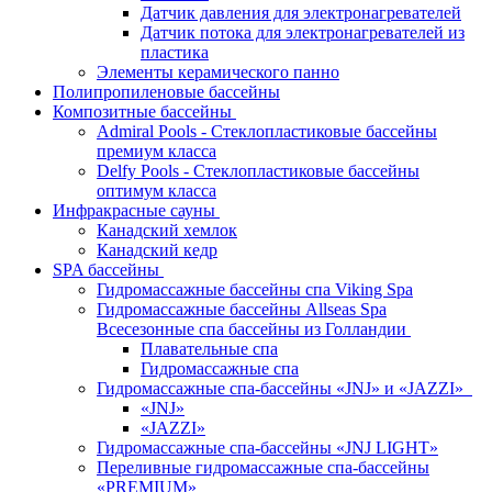
Датчик давления для электронагревателей
Датчик потока для электронагревателей из
пластика
Элементы керамического панно
Полипропиленовые бассейны
Композитные бассейны
Admiral Pools - Стеклопластиковые бассейны
премиум класса
Delfy Pools - Стеклопластиковые бассейны
оптимум класса
Инфракрасные сауны
Канадский хемлок
Канадский кедр
SPA бассейны
Гидромассажные бассейны спа Viking Spa
Гидромассажные бассейны Allseas Spa
Всесезонные спа бассейны из Голландии
Плавательные спа
Гидромассажные спа
Гидромассажные спа-бассейны «JNJ» и «JAZZI»
«JNJ»
«JAZZI»
Гидромассажные спа-бассейны «JNJ LIGHT»
Переливные гидромассажные спа-бассейны
«PREMIUM»