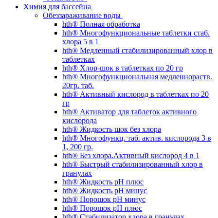
Химия для бассейна
Обеззараживание воды
hth® Полная обработка
hth® Многофункциональные таблетки стаб.
хлора 5 в 1
hth® Медленный стабилизированный хлор в
таблетках
hth® Хлор-шок в таблетках по 20 гр
hth® Многофункциональная медленнораств.
20гр. таб.
hth® Активный кислород в таблетках по 20
гр
hth® Активатор для таблеток активного
кислорода
hth® Жидкость шок без хлора
hth® Многофункц. таб. актив. кислорода 3 в
1, 200 гр.
hth® Без хлора.Активный кислород 4 в 1
hth® Быстрый стабилизированный хлор в
гранулах
hth® Жидкость pH плюс
hth® Жидкость pH минус
hth® Порошок pH минус
hth® Порошок pH плюс
hth® Стабилизатор хлора в гранулах