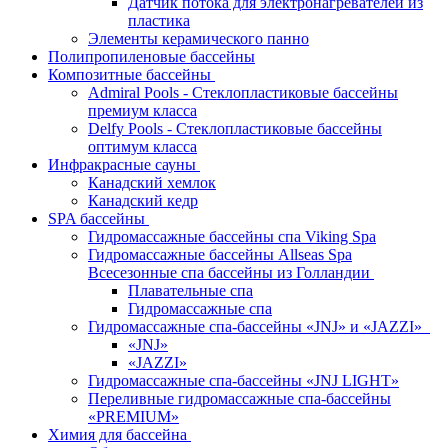
Датчик потока для электронагревателей из
пластика
Элементы керамического панно
Полипропиленовые бассейны
Композитные бассейны
Admiral Pools - Стеклопластиковые бассейны
премиум класса
Delfy Pools - Стеклопластиковые бассейны
оптимум класса
Инфракрасные сауны
Канадский хемлок
Канадский кедр
SPA бассейны
Гидромассажные бассейны спа Viking Spa
Гидромассажные бассейны Allseas Spa
Всесезонные спа бассейны из Голландии
Плавательные спа
Гидромассажные спа
Гидромассажные спа-бассейны «JNJ» и «JAZZI»
«JNJ»
«JAZZI»
Гидромассажные спа-бассейны «JNJ LIGHT»
Переливные гидромассажные спа-бассейны
«PREMIUM»
Химия для бассейна