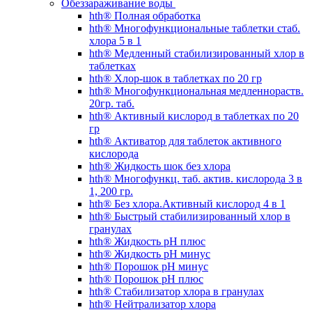
Обеззараживание воды
hth® Полная обработка
hth® Многофункциональные таблетки стаб.
хлора 5 в 1
hth® Медленный стабилизированный хлор в
таблетках
hth® Хлор-шок в таблетках по 20 гр
hth® Многофункциональная медленнораств.
20гр. таб.
hth® Активный кислород в таблетках по 20
гр
hth® Активатор для таблеток активного
кислорода
hth® Жидкость шок без хлора
hth® Многофункц. таб. актив. кислорода 3 в
1, 200 гр.
hth® Без хлора.Активный кислород 4 в 1
hth® Быстрый стабилизированный хлор в
гранулах
hth® Жидкость pH плюс
hth® Жидкость pH минус
hth® Порошок pH минус
hth® Порошок pH плюс
hth® Стабилизатор хлора в гранулах
hth® Нейтрализатор хлора