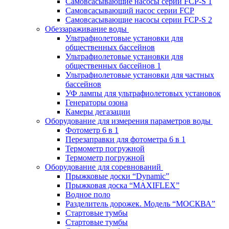
Самовсасывающие насосы серии FCP-S 1
Самовсасывающий насос серии FCP
Самовсасывающие насосы серии FCP-S 2
Обеззараживание воды
Ультрафиолетовые установки для
общественных бассейнов
Ультрафиолетовые установки для
общественных бассейнов 1
Ультрафиолетовые установки для частных
бассейнов
УФ лампы для ультрафиолетовых установок
Генераторы озона
Камеры дегазации
Оборудование для измерения параметров воды
Фотометр 6 в 1
Перезаправки для фотометра 6 в 1
Термометр погружной
Термометр погружной
Оборудование для соревнований
Прыжковые доски “Dynamic”
Прыжковая доска “MAXIFLEX”
Водное поло
Разделитель дорожек. Модель “МОСКВА”
Стартовые тумбы
Стартовые тумбы