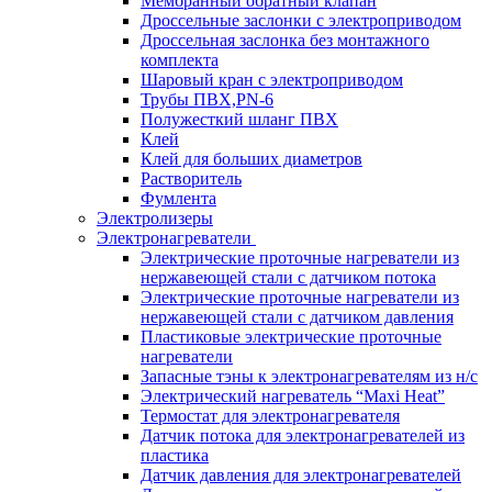
Мембранный обратный клапан
Дроссельные заслонки с электроприводом
Дроссельная заслонка без монтажного
комплекта
Шаровый кран с электроприводом
Трубы ПВХ,PN-6
Полужесткий шланг ПВХ
Клей
Клей для больших диаметров
Растворитель
Фумлента
Электролизеры
Электронагреватели
Электрические проточные нагреватели из
нержавеющей стали с датчиком потока
Электрические проточные нагреватели из
нержавеющей стали с датчиком давления
Пластиковые электрические проточные
нагреватели
Запасные тэны к электронагревателям из н/с
Электрический нагреватель “Maxi Heat”
Термостат для электронагревателя
Датчик потока для электронагревателей из
пластика
Датчик давления для электронагревателей