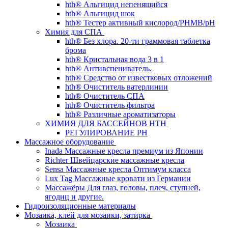
hth® Альгицид непенящийся
hth® Альгицид шок
hth® Тестер активный кислород/PHMB/pH
Химия для СПА
hth® Без хлора. 20-ти граммовая таблетка
брома
hth® Кристальная вода 3 в 1
hth® Антивспениватель.
hth® Средство от известковых отложений
hth® Очиститель ватерлинии
hth® Очиститель СПА
hth® Очиститель фильтра
hth® Различные ароматизаторы
ХИМИЯ ДЛЯ БАССЕЙНОВ HTH
РЕГУЛИРОВАНИЕ PH
Массажное оборудование
Inada Массажные кресла премиум из Японии
Richter Швейцарские массажные кресла
Sensа Массажные кресла Оптимум класса
Lux Tag Массажные кровати из Германии
Массажёры Для глаз, головы, плеч, ступней,
ягодиц и другие.
Гидроизоляционные материалы
Мозаика, клей для мозаики, затирка
Мозаика