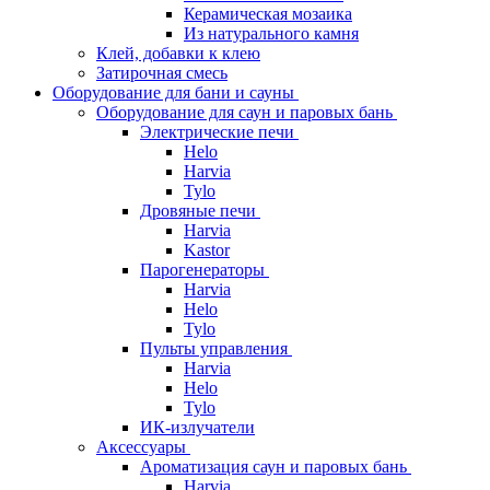
Керамическая мозаика
Из натурального камня
Клей, добавки к клею
Затирочная смесь
Оборудование для бани и сауны
Оборудование для саун и паровых бань
Электрические печи
Helo
Harvia
Tylo
Дровяные печи
Harvia
Kastor
Парогенераторы
Harvia
Helo
Tylo
Пульты управления
Harvia
Helo
Tylo
ИК-излучатели
Аксессуары
Ароматизация саун и паровых бань
Harvia