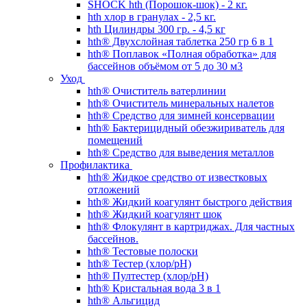
SHOCK hth (Порошок-шок) - 2 кг.
hth хлор в гранулах - 2,5 кг.
hth Цилиндры 300 гр. - 4,5 кг
hth® Двухслойная таблетка 250 гр 6 в 1
hth® Поплавок «Полная обработка» для
бассейнов объёмом от 5 до 30 м3
Уход
hth® Очиститель ватерлинии
hth® Очиститель минеральных налетов
hth® Средство для зимней консервации
hth® Бактерицидный обезжириватель для
помещений
hth® Средство для выведения металлов
Профилактика
hth® Жидкое средство от известковых
отложений
hth® Жидкий коагулянт быстрого действия
hth® Жидкий коагулянт шок
hth® Флокулянт в картриджах. Для частных
бассейнов.
hth® Тестовые полоски
hth® Тестер (хлор/pH)
hth® Пултестер (хлор/pH)
hth® Кристальная вода 3 в 1
hth® Альгицид