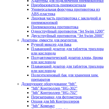
Адаптеры для подключения пневмокнопки
Преобразователь пневмосигнала
Универсальная форсунка противотока из
ABS-пластика
Лицевая часть противотока с закладной и
пневмокнопкой
Пневмокнопка противотока
Одноструйный противоток “Jet Swim 1200”
Двухструйный противоток “Jet Swim 2000”
Дозаторы, емкости для реагентов
Ручной миксер для бака
Плавающий дозатор для таблеток трихлора
или кислорода
Полуавтоматический дозатор хлора, брома
или кислорода
Плавающий дозатор для таблеток трихлора
или кислорода
Полиэтиленовый бак для хранения хим.
препаратов
Дозирующее оборудование “hth”
“hth” Контроллер “HG-302”
“hth” Контроллер “HG-702”
Перезаправки для фотометров
Опция для hth Контроллеров
“hth” Компакт