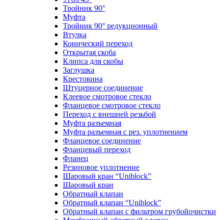
Тройник 90°
Муфта
Тройник 90° редукционный
Втулка
Конический переход
Открытая скоба
Клипса для скобы
Заглушка
Крестовина
Штуцерное соединение
Клеевое смотровое стекло
Фланцевое смотровое стекло
Переход с внешней резьбой
Муфта разъемная
Муфта разъемная с рез. уплотнением
Фланцевое соединение
Фланцевый переход
Фланец
Резиновое уплотнение
Шаровый кран “Uniblock”
Шаровый кран
Обратный клапан
Обратный клапан “Uniblock”
Обратный клапан с фильтром грубойочистки