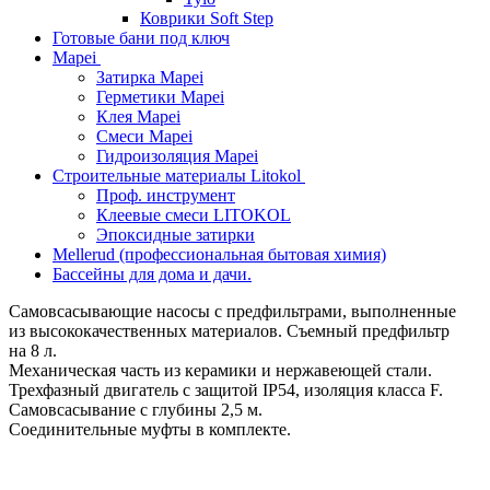
Коврики Soft Step
Готовые бани под ключ
Mapei
Затирка Mapei
Герметики Mapei
Клея Mapei
Смеси Mapei
Гидроизоляция Mapei
Строительные материалы Litokol
Проф. инструмент
Клеевые смеси LITOKOL
Эпоксидные затирки
Mellerud (профессиональная бытовая химия)
Бассейны для дома и дачи.
Самовсасывающие насосы c предфильтрами, выполненные
из высококачественных материалов. Съемный предфильтр
на 8 л.
Механическая часть из керамики и нержавеющей стали.
Трехфазный двигатель c защитой IP54, изоляция класса F.
Самовсасывание с глубины 2,5 м.
Соединительные муфты в комплекте.