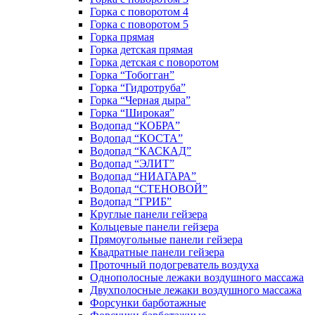
Горка с поворотом 4
Горка с поворотом 5
Горка прямая
Горка детская прямая
Горка детская с поворотом
Горка “Тобогган”
Горка “Гидротруба”
Горка “Черная дыра”
Горка “Широкая”
Водопад “КОБРА”
Водопад “КОСТА”
Водопад “КАСКАД”
Водопад “ЭЛИТ”
Водопад “НИАГАРА”
Водопад “СТЕНОВОЙ”
Водопад “ГРИБ”
Круглые панели гейзера
Кольцевые панели гейзера
Прямоугольные панели гейзера
Квадратные панели гейзера
Проточный подогреватель воздуха
Однополосные лежаки воздушного массажа
Двухполосные лежаки воздушного массажа
Форсунки барботажные