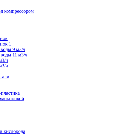
ед компрессором
унок
нок 1
воды 9 м3/ч
воды 11 м3/ч
м3/ч
м3/ч
тали
-пластика
евмокнопкой
и кислорода