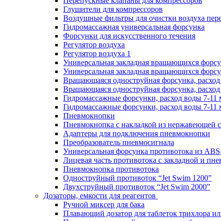
Перепускные клапаны для компрессоров
Глушители для компрессоров
Воздушные фильтры для очистки воздуха пер
Гидромассажная универсальная форсунка
Форсунки для искусственного течения
Регулятор воздуха
Регулятор воздуха 1
Универсальная закладная вращающихся форс
Универсальная закладная вращающихся форсу
Вращающаяся одноструйная форсунка, расход 
Вращающаяся одноструйная форсунка, расход 
Гидромассажные форсунки, расход воды 7-11 
Гидромассажные форсунки, расход воды 7-11 
Пневмокнопки
Пневмокнопка с накладкой из нержавеющей с
Адаптеры для подключения пневмокнопки
Преобразователь пневмосигнала
Универсальная форсунка противотока из ABS
Лицевая часть противотока с закладной и пн
Пневмокнопка противотока
Одноструйный противоток “Jet Swim 1200”
Двухструйный противоток “Jet Swim 2000”
Дозаторы, емкости для реагентов
Ручной миксер для бака
Плавающий дозатор для таблеток трихлора ил