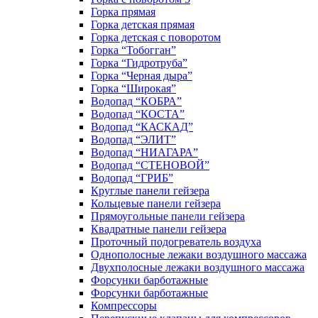
Горка прямая
Горка детская прямая
Горка детская с поворотом
Горка “Тобогган”
Горка “Гидротруба”
Горка “Черная дыра”
Горка “Широкая”
Водопад “КОБРА”
Водопад “КОСТА”
Водопад “КАСКАД”
Водопад “ЭЛИТ”
Водопад “НИАГАРА”
Водопад “СТЕНОВОЙ”
Водопад “ГРИБ”
Круглые панели гейзера
Кольцевые панели гейзера
Прямоугольные панели гейзера
Квадратные панели гейзера
Проточный подогреватель воздуха
Однополосные лежаки воздушного массажа
Двухполосные лежаки воздушного массажа
Форсунки барботажные
Форсунки барботажные
Компрессоры