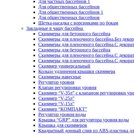
Для частных бассейнов 1
Для общественных бассейнов
Для общественных бассейнов 1
Для общественных бассейнов
Щетка-насадка с ворсинками по бокам
Закладные в чашу бассейна
Скиммеры для бетонного бассейна
Скиммеры для пленочного бассейна.Без деко
Скиммеры для пленочного бассейна.С декора
Скиммеры для бетонного бассейна
Скиммеры для пленочного бассейна.С декора
Скиммеры для пленочного бассейна.С декора
Скиммер универсальный
Кольцо удлинения крышки скиммера
Скиммеры навесные
Регулятор уровня
Клапан регулировки уровня
Скиммер “V-35л” с клапаном регулировки ур
Скиммер “V-25л”
Скиммер “V-15л”
Скиммер “КОМПАКТ”
Регулятор уровня воды
Крышка “GRP” для регулятора уровня воды
Крышка для скиммеров
Квадратный донный слив из ABS-пластика дл