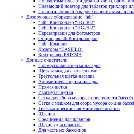
Полуавтоматический дозатор хлора, брома ил
Плавающий дозатор для таблеток трихлора ил
Полиэтиленовый бак для хранения хим. преп
Дозирующее оборудование “hth”
“hth” Контроллер “HG-302”
“hth” Контроллер “HG-702”
Перезаправки для фотометров
Опция для hth Контроллеров
“hth” Компакт
Дозаторы “EASIFLO”
Контроллер PRIZMA
Донные очистители
Прямоугольная щетка-насадка
Щетка-насадка с колесиками
Треугольная щетка-насадка
Алюминиевая щетка-насадка
Прямая щетка
Изогнутая щетка
Сетка для сбора мусора с поверхности бассей
Сетка с мешком для сбора мусора со дна басс
Телескопические алюминиевые штанги
Шланги
Соединения для шлангов
Штуцер для шлангов
Для частных бассейнов