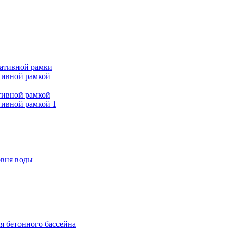
ративной рамки
тивной рамкой
тивной рамкой
тивной рамкой 1
овня воды
я бетонного бассейна