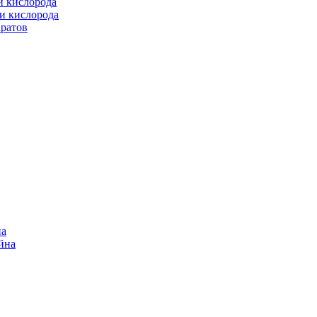
и кислорода
и кислорода
аратов
на
ейна