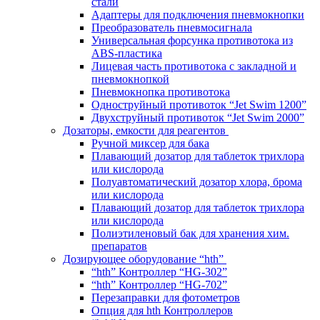
стали
Адаптеры для подключения пневмокнопки
Преобразователь пневмосигнала
Универсальная форсунка противотока из
ABS-пластика
Лицевая часть противотока с закладной и
пневмокнопкой
Пневмокнопка противотока
Одноструйный противоток “Jet Swim 1200”
Двухструйный противоток “Jet Swim 2000”
Дозаторы, емкости для реагентов
Ручной миксер для бака
Плавающий дозатор для таблеток трихлора
или кислорода
Полуавтоматический дозатор хлора, брома
или кислорода
Плавающий дозатор для таблеток трихлора
или кислорода
Полиэтиленовый бак для хранения хим.
препаратов
Дозирующее оборудование “hth”
“hth” Контроллер “HG-302”
“hth” Контроллер “HG-702”
Перезаправки для фотометров
Опция для hth Контроллеров