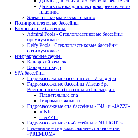
Датчик давления для электронагревателей
Датчик потока для электронагревателей из
пластика
Элементы керамического панно
Полипропиленовые бассейны
Композитные бассейны
Admiral Pools - Стеклопластиковые бассейны
премиум класса
Delfy Pools - Стеклопластиковые бассейны
оптимум класса
Инфракрасные сауны
Канадский хемлок
Канадский кедр
SPA бассейны
Гидромассажные бассейны спа Viking Spa
Гидромассажные бассейны Allseas Spa
Всесезонные спа бассейны из Голландии
Плавательные спа
Гидромассажные спа
Гидромассажные спа-бассейны «JNJ» и «JAZZI»
«JNJ»
«JAZZI»
Гидромассажные спа-бассейны «JNJ LIGHT»
Переливные гидромассажные спа-бассейны
«PREMIUM»