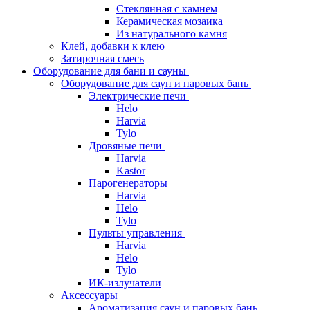
Стеклянная с камнем
Керамическая мозаика
Из натурального камня
Клей, добавки к клею
Затирочная смесь
Оборудование для бани и сауны
Оборудование для саун и паровых бань
Электрические печи
Helo
Harvia
Tylo
Дровяные печи
Harvia
Kastor
Парогенераторы
Harvia
Helo
Tylo
Пульты управления
Harvia
Helo
Tylo
ИК-излучатели
Аксессуары
Ароматизация саун и паровых бань