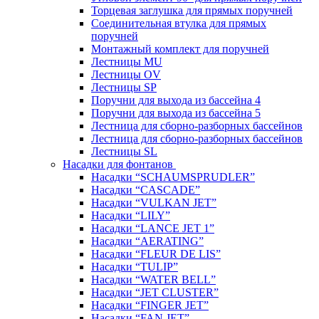
Торцевая заглушка для прямых поручней
Соединительная втулка для прямых
поручней
Монтажный комплект для поручней
Лестницы MU
Лестницы OV
Лестницы SP
Поручни для выхода из бассейна 4
Поручни для выхода из бассейна 5
Лестница для сборно-разборных бассейнов
Лестница для сборно-разборных бассейнов
Лестницы SL
Насадки для фонтанов
Насадки “SCHAUMSPRUDLER”
Насадки “CASCADE”
Насадки “VULKAN JET”
Насадки “LILY”
Насадки “LANCE JET 1”
Насадки “AERATING”
Насадки “FLEUR DE LIS”
Насадки “TULIP”
Насадки “WATER BELL”
Насадки “JET CLUSTER”
Насадки “FINGER JET”
Насадки “FAN JET”