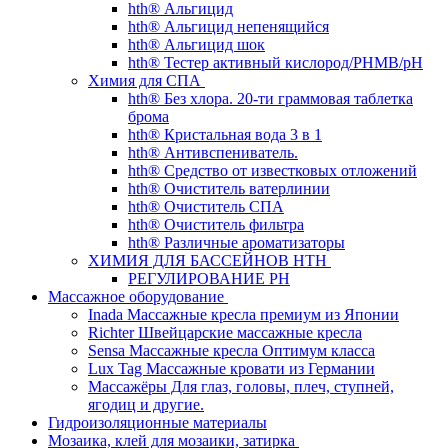
hth® Альгицид
hth® Альгицид непенящийся
hth® Альгицид шок
hth® Тестер активный кислород/PHMB/pH
Химия для СПА
hth® Без хлора. 20-ти граммовая таблетка
брома
hth® Кристальная вода 3 в 1
hth® Антивспениватель.
hth® Средство от известковых отложений
hth® Очиститель ватерлинии
hth® Очиститель СПА
hth® Очиститель фильтра
hth® Различные ароматизаторы
ХИМИЯ ДЛЯ БАССЕЙНОВ HTH
РЕГУЛИРОВАНИЕ PH
Массажное оборудование
Inada Массажные кресла премиум из Японии
Richter Швейцарские массажные кресла
Sensа Массажные кресла Оптимум класса
Lux Tag Массажные кровати из Германии
Массажёры Для глаз, головы, плеч, ступней,
ягодиц и другие.
Гидроизоляционные материалы
Мозаика, клей для мозаики, затирка