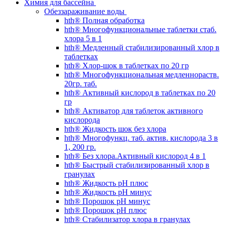
Химия для бассейна
Обеззараживание воды
hth® Полная обработка
hth® Многофункциональные таблетки стаб.
хлора 5 в 1
hth® Медленный стабилизированный хлор в
таблетках
hth® Хлор-шок в таблетках по 20 гр
hth® Многофункциональная медленнораств.
20гр. таб.
hth® Активный кислород в таблетках по 20
гр
hth® Активатор для таблеток активного
кислорода
hth® Жидкость шок без хлора
hth® Многофункц. таб. актив. кислорода 3 в
1, 200 гр.
hth® Без хлора.Активный кислород 4 в 1
hth® Быстрый стабилизированный хлор в
гранулах
hth® Жидкость pH плюс
hth® Жидкость pH минус
hth® Порошок pH минус
hth® Порошок pH плюс
hth® Стабилизатор хлора в гранулах