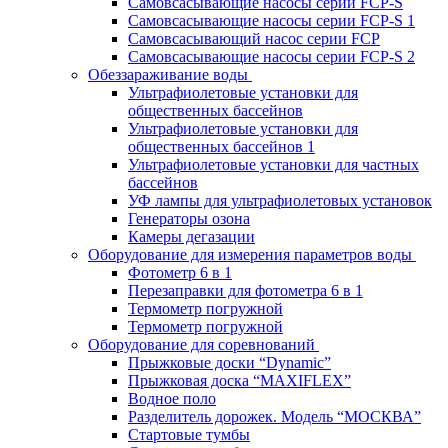
Самовсасывающие насосы серии FCP-S
Самовсасывающие насосы серии FCP-S 1
Самовсасывающий насос серии FCP
Самовсасывающие насосы серии FCP-S 2
Обеззараживание воды
Ультрафиолетовые установки для
общественных бассейнов
Ультрафиолетовые установки для
общественных бассейнов 1
Ультрафиолетовые установки для частных
бассейнов
УФ лампы для ультрафиолетовых установок
Генераторы озона
Камеры дегазации
Оборудование для измерения параметров воды
Фотометр 6 в 1
Перезаправки для фотометра 6 в 1
Термометр погружной
Термометр погружной
Оборудование для соревнований
Прыжковые доски “Dynamic”
Прыжковая доска “MAXIFLEX”
Водное поло
Разделитель дорожек. Модель “МОСКВА”
Стартовые тумбы