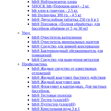
hth® Нейтрализатор хлора
SHOCK hth (Порошок-шок) - 2 кг.
hth хлор в гранулах - 2,5 кг.
hth Цилиндры 300 гр. - 4,5 кг
hth® Двухслойная таблетка 250 гр 6 в 1
hth® Поплавок «Полная обработка» для
бассейнов объёмом от 5 до 30 м3
Уход
hth® Очиститель ватерлинии
hth® Очиститель минеральных налетов
hth® Средство для зимней консервации
hth® Бактерицидный обезжириватель для
помещений
hth® Средство для выведения металлов
Профилактика
hth® Жидкое средство от известковых
отложений
hth® Жидкий коагулянт быстрого действия
hth® Жидкий коагулянт шок
hth® Флокулянт в картриджах. Для частных
бассейнов.
hth® Тестовые полоски
hth® Тестер (хлор/pH)
hth® Пултестер (хлор/pH)
hth® Кристальная вода 3 в 1