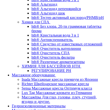
hth® Альгицид
hth® Альгицид непенящийся
hth® Альгицид шок
hth® Тестер активный кислород/PHMB/pH
Химия для СПА
hth® Без хлора. 20-ти граммовая таблетка
брома
hth® Кристальная вода 3 в 1
hth® Антивспениватель.
hth® Средство от известковых отложений
hth® Очиститель ватерлинии
hth® Очиститель СПА
hth® Очиститель фильтра
hth® Различные ароматизаторы
ХИМИЯ ДЛЯ БАССЕЙНОВ HTH
РЕГУЛИРОВАНИЕ PH
Массажное оборудование
Inada Массажные кресла премиум из Японии
Richter Швейцарские массажные кресла
Sensа Массажные кресла Оптимум класса
Lux Tag Массажные кровати из Германии
Массажёры Для глаз, головы, плеч, ступней,
ягодиц и другие.
Гидроизоляционные материалы