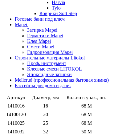
Harvia
Tylo
Коврики Soft Step
Готовые бани под ключ
Mapei
Затирка Mapei
Герметики Mapei
Клея Mapei
Смеси Mapei
Гидроизоляция Mapei
Строительные материалы Litokol
Проф. инструмент
Клеевые смеси LITOKOL
Эпоксидные затирки
Mellerud (профессиональная бытовая химия)
Бассейны для дома и дачи.
Артикул
Диаметр, мм
Кол-во в упак., шт.
1410016
16
68 M
14100120
20
68 M
1410025
25
68 M
1410032
32
50 M