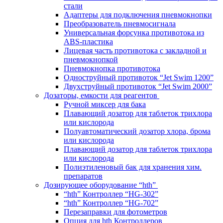
стали
Адаптеры для подключения пневмокнопки
Преобразователь пневмосигнала
Универсальная форсунка противотока из
ABS-пластика
Лицевая часть противотока с закладной и
пневмокнопкой
Пневмокнопка противотока
Одноструйный противоток “Jet Swim 1200”
Двухструйный противоток “Jet Swim 2000”
Дозаторы, емкости для реагентов
Ручной миксер для бака
Плавающий дозатор для таблеток трихлора
или кислорода
Полуавтоматический дозатор хлора, брома
или кислорода
Плавающий дозатор для таблеток трихлора
или кислорода
Полиэтиленовый бак для хранения хим.
препаратов
Дозирующее оборудование “hth”
“hth” Контроллер “HG-302”
“hth” Контроллер “HG-702”
Перезаправки для фотометров
Опция для hth Контроллеров