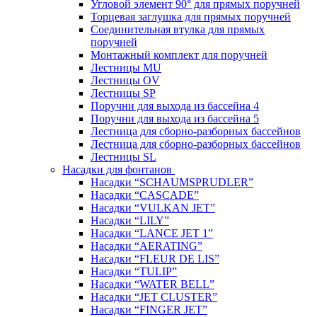
Угловой элемент 90° для прямых поручней
Торцевая заглушка для прямых поручней
Соединительная втулка для прямых
поручней
Монтажный комплект для поручней
Лестницы MU
Лестницы OV
Лестницы SP
Поручни для выхода из бассейна 4
Поручни для выхода из бассейна 5
Лестница для сборно-разборных бассейнов
Лестница для сборно-разборных бассейнов
Лестницы SL
Насадки для фонтанов
Насадки “SCHAUMSPRUDLER”
Насадки “CASCADE”
Насадки “VULKAN JET”
Насадки “LILY”
Насадки “LANCE JET 1”
Насадки “AERATING”
Насадки “FLEUR DE LIS”
Насадки “TULIP”
Насадки “WATER BELL”
Насадки “JET CLUSTER”
Насадки “FINGER JET”