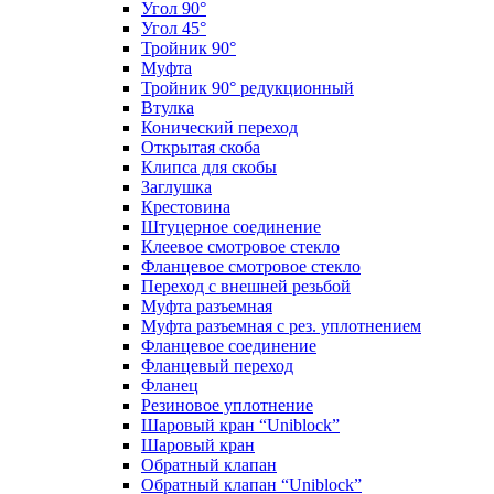
Угол 90°
Угол 45°
Тройник 90°
Муфта
Тройник 90° редукционный
Втулка
Конический переход
Открытая скоба
Клипса для скобы
Заглушка
Крестовина
Штуцерное соединение
Клеевое смотровое стекло
Фланцевое смотровое стекло
Переход с внешней резьбой
Муфта разъемная
Муфта разъемная с рез. уплотнением
Фланцевое соединение
Фланцевый переход
Фланец
Резиновое уплотнение
Шаровый кран “Uniblock”
Шаровый кран
Обратный клапан
Обратный клапан “Uniblock”