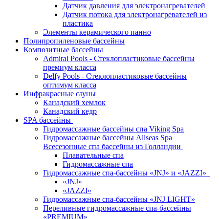
Датчик давления для электронагревателей
Датчик потока для электронагревателей из
пластика
Элементы керамического панно
Полипропиленовые бассейны
Композитные бассейны
Admiral Pools - Стеклопластиковые бассейны
премиум класса
Delfy Pools - Стеклопластиковые бассейны
оптимум класса
Инфракрасные сауны
Канадский хемлок
Канадский кедр
SPA бассейны
Гидромассажные бассейны спа Viking Spa
Гидромассажные бассейны Allseas Spa
Всесезонные спа бассейны из Голландии
Плавательные спа
Гидромассажные спа
Гидромассажные спа-бассейны «JNJ» и «JAZZI»
«JNJ»
«JAZZI»
Гидромассажные спа-бассейны «JNJ LIGHT»
Переливные гидромассажные спа-бассейны
«PREMIUM»