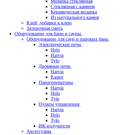
Мозаика стеклянная
Стеклянная с камнем
Керамическая мозаика
Из натурального камня
Клей, добавки к клею
Затирочная смесь
Оборудование для бани и сауны
Оборудование для саун и паровых бань
Электрические печи
Helo
Harvia
Tylo
Дровяные печи
Harvia
Kastor
Парогенераторы
Harvia
Helo
Tylo
Пульты управления
Harvia
Helo
Tylo
ИК-излучатели
Аксессуары