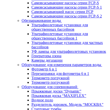
Самовсасывающие насосы серии FCP-S
Самовсасывающие насосы серии FCP-S 1
Самовсасывающий насос серии FCP
Самовсасывающие насосы серии FCP-S 2
Обеззараживание воды
Ультрафиолетовые установки для
общественных бассейнов
Ультрафиолетовые установки для
общественных бассейнов 1
Ультрафиолетовые установки для частных
бассейнов
УФ лампы для ультрафиолетовых установок
Генераторы озона
Камеры дегазации
Оборудование для измерения параметров воды
Фотометр 6 в 1
Перезаправки для фотометра 6 в 1
Термометр погружной
Термометр погружной
Оборудование для соревнований
Прыжковые доски “Dynamic”
Прыжковая доска “MAXIFLEX”
Водное поло
Разделитель дорожек. Модель “МОСКВА”
Стартовые тумбы