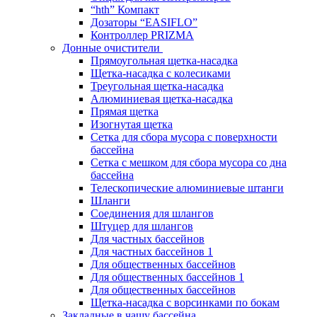
“hth” Компакт
Дозаторы “EASIFLO”
Контроллер PRIZMA
Донные очистители
Прямоугольная щетка-насадка
Щетка-насадка с колесиками
Треугольная щетка-насадка
Алюминиевая щетка-насадка
Прямая щетка
Изогнутая щетка
Сетка для сбора мусора с поверхности
бассейна
Сетка с мешком для сбора мусора со дна
бассейна
Телескопические алюминиевые штанги
Шланги
Соединения для шлангов
Штуцер для шлангов
Для частных бассейнов
Для частных бассейнов 1
Для общественных бассейнов
Для общественных бассейнов 1
Для общественных бассейнов
Щетка-насадка с ворсинками по бокам
Закладные в чашу бассейна