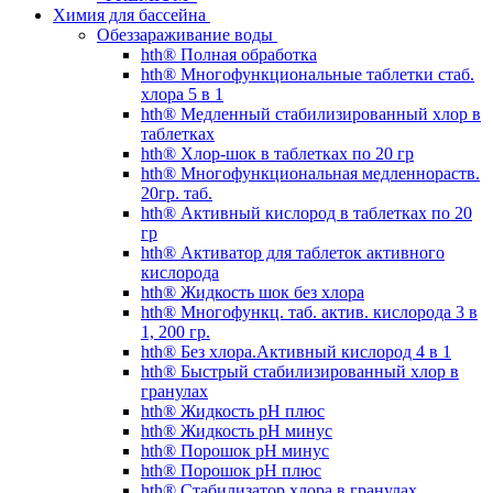
Химия для бассейна
Обеззараживание воды
hth® Полная обработка
hth® Многофункциональные таблетки стаб.
хлора 5 в 1
hth® Медленный стабилизированный хлор в
таблетках
hth® Хлор-шок в таблетках по 20 гр
hth® Многофункциональная медленнораств.
20гр. таб.
hth® Активный кислород в таблетках по 20
гр
hth® Активатор для таблеток активного
кислорода
hth® Жидкость шок без хлора
hth® Многофункц. таб. актив. кислорода 3 в
1, 200 гр.
hth® Без хлора.Активный кислород 4 в 1
hth® Быстрый стабилизированный хлор в
гранулах
hth® Жидкость pH плюс
hth® Жидкость pH минус
hth® Порошок pH минус
hth® Порошок pH плюс
hth® Стабилизатор хлора в гранулах