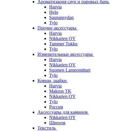
Ароматизация саун и паровых бань
Harvia
Helo
Saunansydan
Tylo
Прочие аксессуары
Harvia
Nikkarien OY
Tammer Tukku
Tylo
Измерительные аксессуары
Harvia
Nikkarien OY
Suomen Lampomittari
Tylo
Ковши, шайки
Harvia
Makron TK
Nikkarien OY
Tylo
Россия
Аксессуары для каминов
Nikkarien OY
Швецов
Текстиль