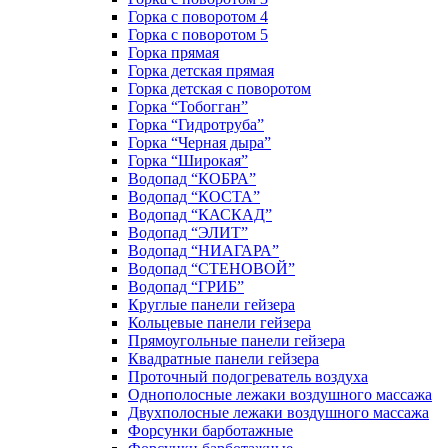
Горка с поворотом 4
Горка с поворотом 5
Горка прямая
Горка детская прямая
Горка детская с поворотом
Горка “Тобогган”
Горка “Гидротруба”
Горка “Черная дыра”
Горка “Широкая”
Водопад “КОБРА”
Водопад “КОСТА”
Водопад “КАСКАД”
Водопад “ЭЛИТ”
Водопад “НИАГАРА”
Водопад “СТЕНОВОЙ”
Водопад “ГРИБ”
Круглые панели гейзера
Кольцевые панели гейзера
Прямоугольные панели гейзера
Квадратные панели гейзера
Проточный подогреватель воздуха
Однополосные лежаки воздушного массажа
Двухполосные лежаки воздушного массажа
Форсунки барботажные