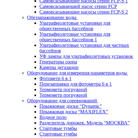
Самовсасывающие насосы серии FCP-S 1
Самовсасывающий насос серии FCP
Самовсасывающие насосы серии FCP-S 2
Обеззараживание воды
Ультрафиолетовые установки для
общественных бассейнов
Ультрафиолетовые установки для
общественных бассейнов 1
Ультрафиолетовые установки для частных
бассейнов
УФ лампы для ультрафиолетовых установок
Генераторы озона
Камеры дегазации
Оборудование для измерения параметров воды
Фотометр 6 в 1
Перезаправки для фотометра 6 в 1
Термометр погружной
Термометр погружной
Оборудование для соревнований
Прыжковые доски “Dynamic”
Прыжковая доска “MAXIFLEX”
Водное поло
Разделитель дорожек. Модель “МОСКВА”
Стартовые тумбы
Стартовые тумбы