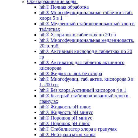
Обеззараживание воды
hth® Полная обработка
hth® Многофункциональные таблетки стаб.
хлора 5 в 1
hth® Медленный стабилизированный хлор в
таблетках
hth® Хлор-шок в таблетках по 20 гр
hth® Многофункциональная медленнораств.
20гр. таб.
hth® Активный кислород в таблетках по 20
гр
hth® Активатор для таблеток активного
кислорода
hth® Жидкость шок без хлора
hth® Многофункц. таб. актив. кислорода 3 в
1, 200 гр.
hth® Без хлора.Активный кислород 4 в 1
hth® Быстрый стабилизированный хлор в
гранулах
hth® Жидкость pH плюс
hth® Жидкость pH минус
hth® Порошок pH минус
hth® Порошок pH плюс
hth® Стабилизатор хлора в гранулах
hth® Нейтрализатор хлора