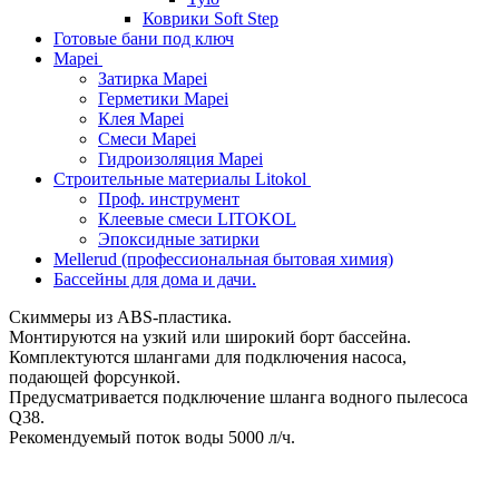
Коврики Soft Step
Готовые бани под ключ
Mapei
Затирка Mapei
Герметики Mapei
Клея Mapei
Смеси Mapei
Гидроизоляция Mapei
Строительные материалы Litokol
Проф. инструмент
Клеевые смеси LITOKOL
Эпоксидные затирки
Mellerud (профессиональная бытовая химия)
Бассейны для дома и дачи.
Cкиммеры из ABS-пластика.
Монтируются на узкий или широкий борт бассейна.
Комплектуются шлангами для подключения насоса,
подающей форсункой.
Предусматривается подключение шланга водного пылесоса
Q38.
Рекомендуемый поток воды 5000 л/ч.