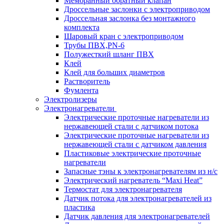
Мембранный обратный клапан
Дроссельные заслонки с электроприводом
Дроссельная заслонка без монтажного
комплекта
Шаровый кран с электроприводом
Трубы ПВХ,PN-6
Полужесткий шланг ПВХ
Клей
Клей для больших диаметров
Растворитель
Фумлента
Электролизеры
Электронагреватели
Электрические проточные нагреватели из
нержавеющей стали с датчиком потока
Электрические проточные нагреватели из
нержавеющей стали с датчиком давления
Пластиковые электрические проточные
нагреватели
Запасные тэны к электронагревателям из н/с
Электрический нагреватель “Maxi Heat”
Термостат для электронагревателя
Датчик потока для электронагревателей из
пластика
Датчик давления для электронагревателей