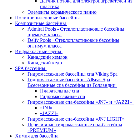
Датчик потока для электронагревателей из
пластика
Элементы керамического панно
Полипропиленовые бассейны
Композитные бассейны
Admiral Pools - Стеклопластиковые бассейны
премиум класса
Delfy Pools - Стеклопластиковые бассейны
оптимум класса
Инфракрасные сауны
Канадский хемлок
Канадский кедр
SPA бассейны
Гидромассажные бассейны спа Viking Spa
Гидромассажные бассейны Allseas Spa
Всесезонные спа бассейны из Голландии
Плавательные спа
Гидромассажные спа
Гидромассажные спа-бассейны «JNJ» и «JAZZI»
«JNJ»
«JAZZI»
Гидромассажные спа-бассейны «JNJ LIGHT»
Переливные гидромассажные спа-бассейны
«PREMIUM»
Химия для бассейна