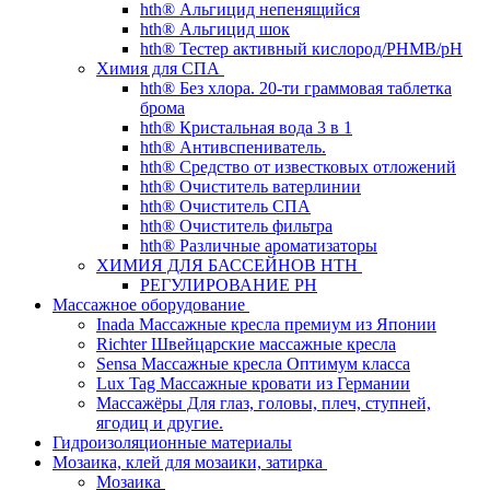
hth® Альгицид непенящийся
hth® Альгицид шок
hth® Тестер активный кислород/PHMB/pH
Химия для СПА
hth® Без хлора. 20-ти граммовая таблетка
брома
hth® Кристальная вода 3 в 1
hth® Антивспениватель.
hth® Средство от известковых отложений
hth® Очиститель ватерлинии
hth® Очиститель СПА
hth® Очиститель фильтра
hth® Различные ароматизаторы
ХИМИЯ ДЛЯ БАССЕЙНОВ HTH
РЕГУЛИРОВАНИЕ PH
Массажное оборудование
Inada Массажные кресла премиум из Японии
Richter Швейцарские массажные кресла
Sensа Массажные кресла Оптимум класса
Lux Tag Массажные кровати из Германии
Массажёры Для глаз, головы, плеч, ступней,
ягодиц и другие.
Гидроизоляционные материалы
Мозаика, клей для мозаики, затирка
Мозаика