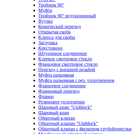
Тройник 90°
Муфта
Тройник 90° редукционный
Втулка
Конический переход
Открытая скоба
Клипса для скобы
Заглушка
Крестовина
Штуцерное соединение
Клеевое смотровое стекло
Фланцевое смотровое стекло
Переход с внешней резьбой
Муфта разъемная
Муфта разъемная с рез. уплотнением
Фланцевое соединение
Фланцевый переход
Фланец
Резиновое уплотнение
Шаровый кран “Uniblock”
Шаровый кран
Обратный клапан
Обратный клапан “Uniblock”
Обратный клапан с фильтром грубойочистки