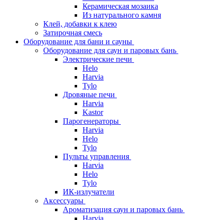
Керамическая мозаика
Из натурального камня
Клей, добавки к клею
Затирочная смесь
Оборудование для бани и сауны
Оборудование для саун и паровых бань
Электрические печи
Helo
Harvia
Tylo
Дровяные печи
Harvia
Kastor
Парогенераторы
Harvia
Helo
Tylo
Пульты управления
Harvia
Helo
Tylo
ИК-излучатели
Аксессуары
Ароматизация саун и паровых бань
Harvia