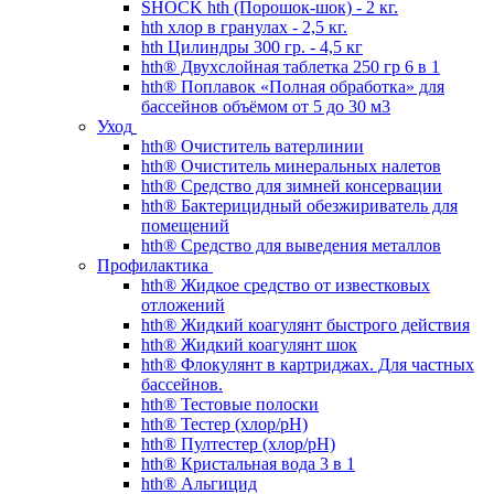
SHOCK hth (Порошок-шок) - 2 кг.
hth хлор в гранулах - 2,5 кг.
hth Цилиндры 300 гр. - 4,5 кг
hth® Двухслойная таблетка 250 гр 6 в 1
hth® Поплавок «Полная обработка» для
бассейнов объёмом от 5 до 30 м3
Уход
hth® Очиститель ватерлинии
hth® Очиститель минеральных налетов
hth® Средство для зимней консервации
hth® Бактерицидный обезжириватель для
помещений
hth® Средство для выведения металлов
Профилактика
hth® Жидкое средство от известковых
отложений
hth® Жидкий коагулянт быстрого действия
hth® Жидкий коагулянт шок
hth® Флокулянт в картриджах. Для частных
бассейнов.
hth® Тестовые полоски
hth® Тестер (хлор/pH)
hth® Пултестер (хлор/pH)
hth® Кристальная вода 3 в 1
hth® Альгицид