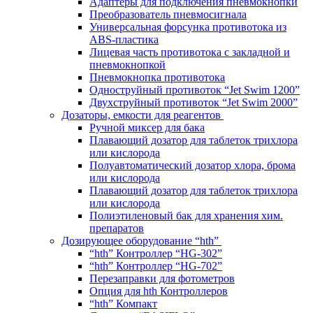
Адаптеры для подключения пневмокнопки
Преобразователь пневмосигнала
Универсальная форсунка противотока из
ABS-пластика
Лицевая часть противотока с закладной и
пневмокнопкой
Пневмокнопка противотока
Одноструйный противоток “Jet Swim 1200”
Двухструйный противоток “Jet Swim 2000”
Дозаторы, емкости для реагентов
Ручной миксер для бака
Плавающий дозатор для таблеток трихлора
или кислорода
Полуавтоматический дозатор хлора, брома
или кислорода
Плавающий дозатор для таблеток трихлора
или кислорода
Полиэтиленовый бак для хранения хим.
препаратов
Дозирующее оборудование “hth”
“hth” Контроллер “HG-302”
“hth” Контроллер “HG-702”
Перезаправки для фотометров
Опция для hth Контроллеров
“hth” Компакт