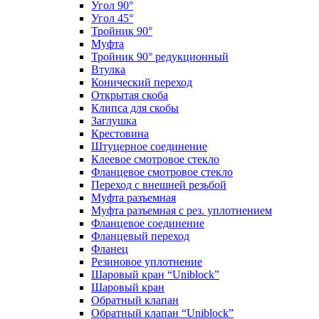
Угол 90°
Угол 45°
Тройник 90°
Муфта
Тройник 90° редукционный
Втулка
Конический переход
Открытая скоба
Клипса для скобы
Заглушка
Крестовина
Штуцерное соединение
Клеевое смотровое стекло
Фланцевое смотровое стекло
Переход с внешней резьбой
Муфта разъемная
Муфта разъемная с рез. уплотнением
Фланцевое соединение
Фланцевый переход
Фланец
Резиновое уплотнение
Шаровый кран “Uniblock”
Шаровый кран
Обратный клапан
Обратный клапан “Uniblock”