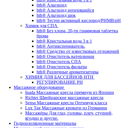
hth® Альгицид
hth® Альгицид непенящийся
hth® Альгицид шок
hth® Тестер активный кислород/PHMB/pH
Химия для СПА
hth® Без хлора. 20-ти граммовая таблетка
брома
hth® Кристальная вода 3 в 1
hth® Антивспениватель.
hth® Средство от известковых отложений
hth® Очиститель ватерлинии
hth® Очиститель СПА
hth® Очиститель фильтра
hth® Различные ароматизаторы
ХИМИЯ ДЛЯ БАССЕЙНОВ HTH
РЕГУЛИРОВАНИЕ PH
Массажное оборудование
Inada Массажные кресла премиум из Японии
Richter Швейцарские массажные кресла
Sensа Массажные кресла Оптимум класса
Lux Tag Массажные кровати из Германии
Массажёры Для глаз, головы, плеч, ступней,
ягодиц и другие.
Гидроизоляционные материалы