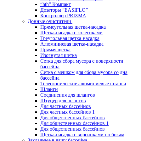
“hth” Компакт
Дозаторы “EASIFLO”
Контроллер PRIZMA
Донные очистители
Прямоугольная щетка-насадка
Щетка-насадка с колесиками
Треугольная щетка-насадка
Алюминиевая щетка-насадка
Прямая щетка
Изогнутая щетка
Сетка для сбора мусора с поверхности
бассейна
Сетка с мешком для сбора мусора со дна
бассейна
Телескопические алюминиевые штанги
Шланги
Соединения для шлангов
Штуцер для шлангов
Для частных бассейнов
Для частных бассейнов 1
Для общественных бассейнов
Для общественных бассейнов 1
Для общественных бассейнов
Щетка-насадка с ворсинками по бокам
Закладные в чашу бассейна