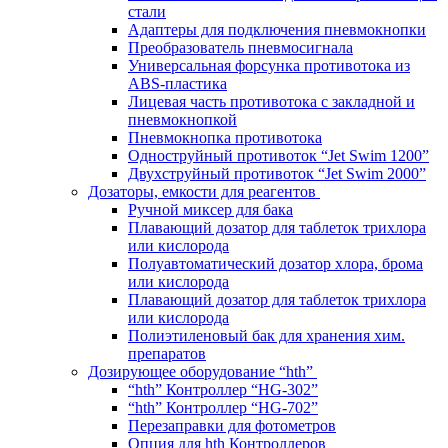
стали
Адаптеры для подключения пневмокнопки
Преобразователь пневмосигнала
Универсальная форсунка противотока из
ABS-пластика
Лицевая часть противотока с закладной и
пневмокнопкой
Пневмокнопка противотока
Одноструйный противоток “Jet Swim 1200”
Двухструйный противоток “Jet Swim 2000”
Дозаторы, емкости для реагентов
Ручной миксер для бака
Плавающий дозатор для таблеток трихлора
или кислорода
Полуавтоматический дозатор хлора, брома
или кислорода
Плавающий дозатор для таблеток трихлора
или кислорода
Полиэтиленовый бак для хранения хим.
препаратов
Дозирующее оборудование “hth”
“hth” Контроллер “HG-302”
“hth” Контроллер “HG-702”
Перезаправки для фотометров
Опция для hth Контроллеров