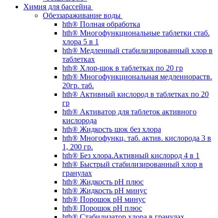
Химия для бассейна
Обеззараживание воды
hth® Полная обработка
hth® Многофункциональные таблетки стаб.
хлора 5 в 1
hth® Медленный стабилизированный хлор в
таблетках
hth® Хлор-шок в таблетках по 20 гр
hth® Многофункциональная медленнораств.
20гр. таб.
hth® Активный кислород в таблетках по 20
гр
hth® Активатор для таблеток активного
кислорода
hth® Жидкость шок без хлора
hth® Многофункц. таб. актив. кислорода 3 в
1, 200 гр.
hth® Без хлора.Активный кислород 4 в 1
hth® Быстрый стабилизированный хлор в
гранулах
hth® Жидкость pH плюс
hth® Жидкость pH минус
hth® Порошок pH минус
hth® Порошок pH плюс
hth® Стабилизатор хлора в гранулах