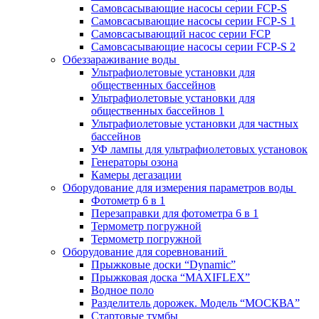
Самовсасывающие насосы серии FCP-S
Самовсасывающие насосы серии FCP-S 1
Самовсасывающий насос серии FCP
Самовсасывающие насосы серии FCP-S 2
Обеззараживание воды
Ультрафиолетовые установки для
общественных бассейнов
Ультрафиолетовые установки для
общественных бассейнов 1
Ультрафиолетовые установки для частных
бассейнов
УФ лампы для ультрафиолетовых установок
Генераторы озона
Камеры дегазации
Оборудование для измерения параметров воды
Фотометр 6 в 1
Перезаправки для фотометра 6 в 1
Термометр погружной
Термометр погружной
Оборудование для соревнований
Прыжковые доски “Dynamic”
Прыжковая доска “MAXIFLEX”
Водное поло
Разделитель дорожек. Модель “МОСКВА”
Стартовые тумбы