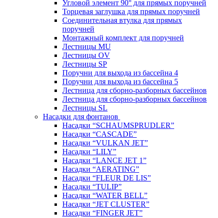
Угловой элемент 90° для прямых поручней
Торцевая заглушка для прямых поручней
Соединительная втулка для прямых
поручней
Монтажный комплект для поручней
Лестницы MU
Лестницы OV
Лестницы SP
Поручни для выхода из бассейна 4
Поручни для выхода из бассейна 5
Лестница для сборно-разборных бассейнов
Лестница для сборно-разборных бассейнов
Лестницы SL
Насадки для фонтанов
Насадки “SCHAUMSPRUDLER”
Насадки “CASCADE”
Насадки “VULKAN JET”
Насадки “LILY”
Насадки “LANCE JET 1”
Насадки “AERATING”
Насадки “FLEUR DE LIS”
Насадки “TULIP”
Насадки “WATER BELL”
Насадки “JET CLUSTER”
Насадки “FINGER JET”