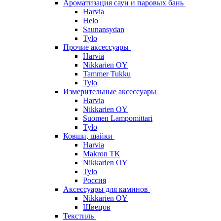
Ароматизация саун и паровых бань
Harvia
Helo
Saunansydan
Tylo
Прочие аксессуары
Harvia
Nikkarien OY
Tammer Tukku
Tylo
Измерительные аксессуары
Harvia
Nikkarien OY
Suomen Lampomittari
Tylo
Ковши, шайки
Harvia
Makron TK
Nikkarien OY
Tylo
Россия
Аксессуары для каминов
Nikkarien OY
Швецов
Текстиль