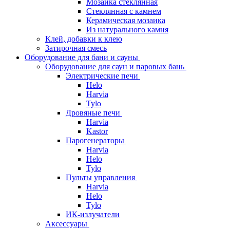
Мозаика стеклянная
Стеклянная с камнем
Керамическая мозаика
Из натурального камня
Клей, добавки к клею
Затирочная смесь
Оборудование для бани и сауны
Оборудование для саун и паровых бань
Электрические печи
Helo
Harvia
Tylo
Дровяные печи
Harvia
Kastor
Парогенераторы
Harvia
Helo
Tylo
Пульты управления
Harvia
Helo
Tylo
ИК-излучатели
Аксессуары