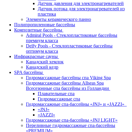
Датчик давления для электронагревателей
Датчик потока для электронагревателей из
пластика
Элементы керамического панно
Полипропиленовые бассейны
Композитные бассейны
Admiral Pools - Стеклопластиковые бассейны
премиум класса
Delfy Pools - Стеклопластиковые бассейны
оптимум класса
Инфракрасные сауны
Канадский хемлок
Канадский кедр
SPA бассейны
Гидромассажные бассейны спа Viking Spa
Гидромассажные бассейны Allseas Spa
Всесезонные спа бассейны из Голландии
Плавательные спа
Гидромассажные спа
Гидромассажные спа-бассейны «JNJ» и «JAZZI»
«JNJ»
«JAZZI»
Гидромассажные спа-бассейны «JNJ LIGHT»
Переливные гидромассажные спа-бассейны
«PREMIUM»