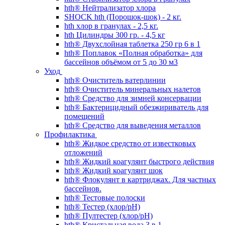
hth® Нейтрализатор хлора
SHOCK hth (Порошок-шок) - 2 кг.
hth хлор в гранулах - 2,5 кг.
hth Цилиндры 300 гр. - 4,5 кг
hth® Двухслойная таблетка 250 гр 6 в 1
hth® Поплавок «Полная обработка» для
бассейнов объёмом от 5 до 30 м3
Уход
hth® Очиститель ватерлинии
hth® Очиститель минеральных налетов
hth® Средство для зимней консервации
hth® Бактерицидный обезжириватель для
помещений
hth® Средство для выведения металлов
Профилактика
hth® Жидкое средство от известковых
отложений
hth® Жидкий коагулянт быстрого действия
hth® Жидкий коагулянт шок
hth® Флокулянт в картриджах. Для частных
бассейнов.
hth® Тестовые полоски
hth® Тестер (хлор/pH)
hth® Пултестер (хлор/pH)
hth® Кристальная вода 3 в 1