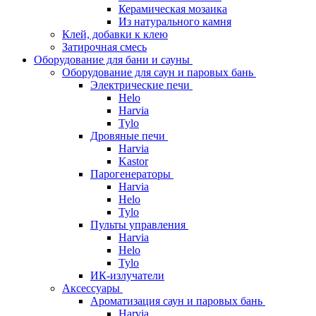
Керамическая мозаика
Из натурального камня
Клей, добавки к клею
Затирочная смесь
Оборудование для бани и сауны
Оборудование для саун и паровых бань
Электрические печи
Helo
Harvia
Tylo
Дровяные печи
Harvia
Kastor
Парогенераторы
Harvia
Helo
Tylo
Пульты управления
Harvia
Helo
Tylo
ИК-излучатели
Аксессуары
Ароматизация саун и паровых бань
Harvia