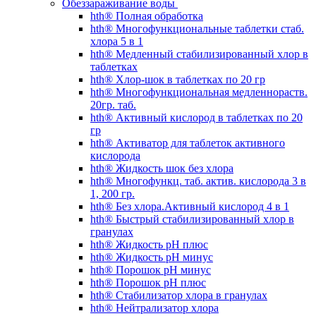
Обеззараживание воды
hth® Полная обработка
hth® Многофункциональные таблетки стаб.
хлора 5 в 1
hth® Медленный стабилизированный хлор в
таблетках
hth® Хлор-шок в таблетках по 20 гр
hth® Многофункциональная медленнораств.
20гр. таб.
hth® Активный кислород в таблетках по 20
гр
hth® Активатор для таблеток активного
кислорода
hth® Жидкость шок без хлора
hth® Многофункц. таб. актив. кислорода 3 в
1, 200 гр.
hth® Без хлора.Активный кислород 4 в 1
hth® Быстрый стабилизированный хлор в
гранулах
hth® Жидкость pH плюс
hth® Жидкость pH минус
hth® Порошок pH минус
hth® Порошок pH плюс
hth® Стабилизатор хлора в гранулах
hth® Нейтрализатор хлора