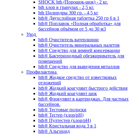
SHOCK hth (Порошок-шок) - 2 кг.
hth хлор в гранулах - 2,5 кг.
hth Цилиндры 300 гр. - 4,5 кг
hth® Двухслойная таблетка 250 гр 6 в 1
hth® Поплавок «Полная обработка» для
бассейнов объёмом от 5 до 30 м3
Уход
hth® Очиститель ватерлинии
hth® Очиститель минеральных налетов
hth® Средство для зимней консервации
hth® Бактерицидный обезжириватель для
помещений
hth® Средство для выведения металлов
Профилактика
hth® Жидкое средство от известковых
отложений
hth® Жидкий коагулянт быстрого действия
hth® Жидкий коагулянт шок
hth® Флокулянт в картриджах. Для частных
бассейнов.
hth® Тестовые полоски
hth® Тестер (хлор/pH)
hth® Пултестер (хлор/pH)
hth® Кристальная вода 3 в 1
hth® Альгицид