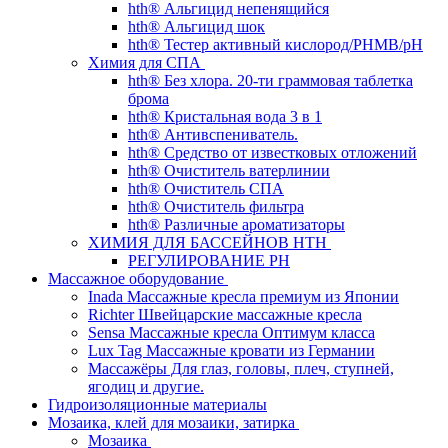
hth® Альгицид непенящийся
hth® Альгицид шок
hth® Тестер активный кислород/PHMB/pH
Химия для СПА
hth® Без хлора. 20-ти граммовая таблетка
брома
hth® Кристальная вода 3 в 1
hth® Антивспениватель.
hth® Средство от известковых отложений
hth® Очиститель ватерлинии
hth® Очиститель СПА
hth® Очиститель фильтра
hth® Различные ароматизаторы
ХИМИЯ ДЛЯ БАССЕЙНОВ HTH
РЕГУЛИРОВАНИЕ PH
Массажное оборудование
Inada Массажные кресла премиум из Японии
Richter Швейцарские массажные кресла
Sensа Массажные кресла Оптимум класса
Lux Tag Массажные кровати из Германии
Массажёры Для глаз, головы, плеч, ступней,
ягодиц и другие.
Гидроизоляционные материалы
Мозаика, клей для мозаики, затирка
Мозаика