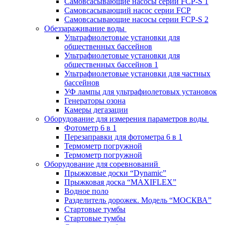
Самовсасывающие насосы серии FCP-S 1
Самовсасывающий насос серии FCP
Самовсасывающие насосы серии FCP-S 2
Обеззараживание воды
Ультрафиолетовые установки для
общественных бассейнов
Ультрафиолетовые установки для
общественных бассейнов 1
Ультрафиолетовые установки для частных
бассейнов
УФ лампы для ультрафиолетовых установок
Генераторы озона
Камеры дегазации
Оборудование для измерения параметров воды
Фотометр 6 в 1
Перезаправки для фотометра 6 в 1
Термометр погружной
Термометр погружной
Оборудование для соревнований
Прыжковые доски “Dynamic”
Прыжковая доска “MAXIFLEX”
Водное поло
Разделитель дорожек. Модель “МОСКВА”
Стартовые тумбы
Стартовые тумбы