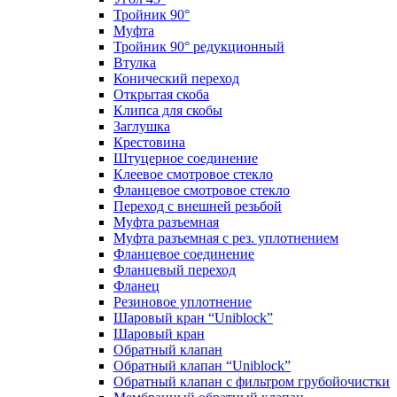
Тройник 90°
Муфта
Тройник 90° редукционный
Втулка
Конический переход
Открытая скоба
Клипса для скобы
Заглушка
Крестовина
Штуцерное соединение
Клеевое смотровое стекло
Фланцевое смотровое стекло
Переход с внешней резьбой
Муфта разъемная
Муфта разъемная с рез. уплотнением
Фланцевое соединение
Фланцевый переход
Фланец
Резиновое уплотнение
Шаровый кран “Uniblock”
Шаровый кран
Обратный клапан
Обратный клапан “Uniblock”
Обратный клапан с фильтром грубойочистки