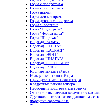
Горка с поворотом 4
Горка с поворотом 5
Горка прямая
Горка детская прямая
Горка детская с поворотом
Горка “Тобогган”
Горка “Гидротруба”
Горка “Черная дыра”
Горка “Широкая”
Водопад “КОБРА”
Водопад “КОСТА”
Водопад “КАСКАД”
Водопад “ЭЛИТ”
Водопад “НИАГАРА”
Водопад “СТЕНОВОЙ”
Водопад “ГРИБ”
Круглые панели гейзера
Кольцевые панели гейзера
Прямоугольные панели гейзера
Квадратные панели гейзера
Проточный подогреватель воздуха
Однополосные лежаки воздушного массажа
Двухполосные лежаки воздушного массажа
Форсунки барботажные