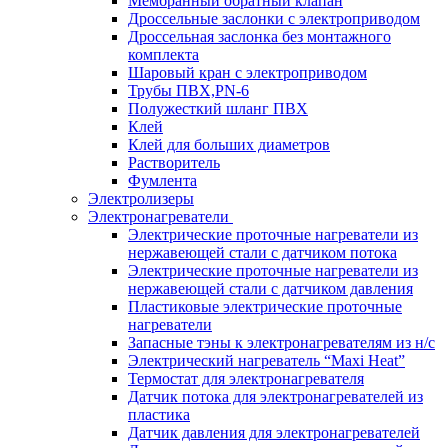
Мембранный обратный клапан
Дроссельные заслонки с электроприводом
Дроссельная заслонка без монтажного
комплекта
Шаровый кран с электроприводом
Трубы ПВХ,PN-6
Полужесткий шланг ПВХ
Клей
Клей для больших диаметров
Растворитель
Фумлента
Электролизеры
Электронагреватели
Электрические проточные нагреватели из
нержавеющей стали с датчиком потока
Электрические проточные нагреватели из
нержавеющей стали с датчиком давления
Пластиковые электрические проточные
нагреватели
Запасные тэны к электронагревателям из н/с
Электрический нагреватель “Maxi Heat”
Термостат для электронагревателя
Датчик потока для электронагревателей из
пластика
Датчик давления для электронагревателей