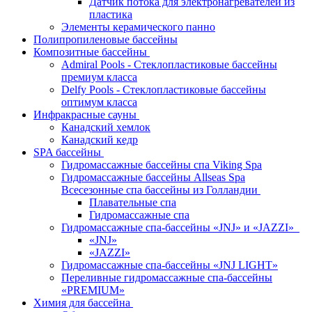
Датчик потока для электронагревателей из
пластика
Элементы керамического панно
Полипропиленовые бассейны
Композитные бассейны
Admiral Pools - Стеклопластиковые бассейны
премиум класса
Delfy Pools - Стеклопластиковые бассейны
оптимум класса
Инфракрасные сауны
Канадский хемлок
Канадский кедр
SPA бассейны
Гидромассажные бассейны спа Viking Spa
Гидромассажные бассейны Allseas Spa
Всесезонные спа бассейны из Голландии
Плавательные спа
Гидромассажные спа
Гидромассажные спа-бассейны «JNJ» и «JAZZI»
«JNJ»
«JAZZI»
Гидромассажные спа-бассейны «JNJ LIGHT»
Переливные гидромассажные спа-бассейны
«PREMIUM»
Химия для бассейна