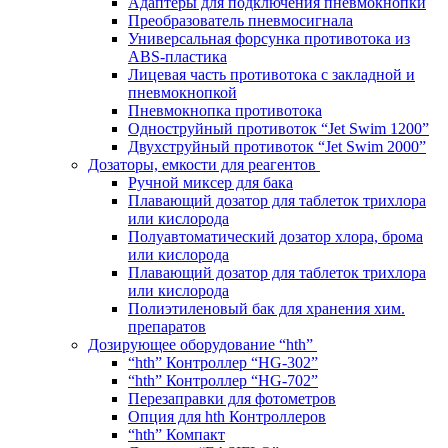
Адаптеры для подключения пневмокнопки
Преобразователь пневмосигнала
Универсальная форсунка противотока из
ABS-пластика
Лицевая часть противотока с закладной и
пневмокнопкой
Пневмокнопка противотока
Одноструйный противоток “Jet Swim 1200”
Двухструйный противоток “Jet Swim 2000”
Дозаторы, емкости для реагентов
Ручной миксер для бака
Плавающий дозатор для таблеток трихлора
или кислорода
Полуавтоматический дозатор хлора, брома
или кислорода
Плавающий дозатор для таблеток трихлора
или кислорода
Полиэтиленовый бак для хранения хим.
препаратов
Дозирующее оборудование “hth”
“hth” Контроллер “HG-302”
“hth” Контроллер “HG-702”
Перезаправки для фотометров
Опция для hth Контроллеров
“hth” Компакт