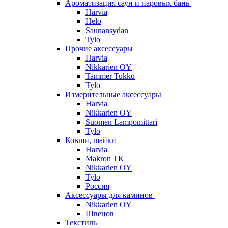
Ароматизация саун и паровых бань
Harvia
Helo
Saunansydan
Tylo
Прочие аксессуары
Harvia
Nikkarien OY
Tammer Tukku
Tylo
Измерительные аксессуары
Harvia
Nikkarien OY
Suomen Lampomittari
Tylo
Ковши, шайки
Harvia
Makron TK
Nikkarien OY
Tylo
Россия
Аксессуары для каминов
Nikkarien OY
Швецов
Текстиль