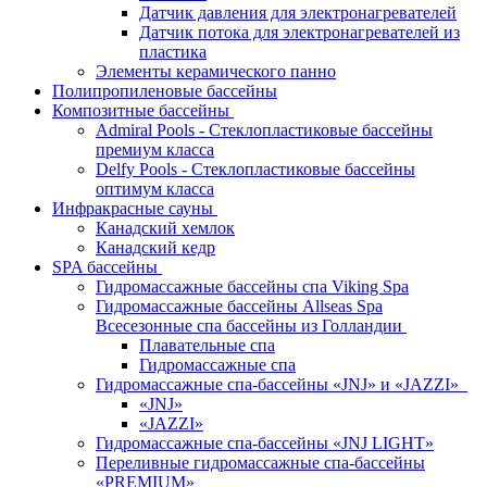
Датчик давления для электронагревателей
Датчик потока для электронагревателей из
пластика
Элементы керамического панно
Полипропиленовые бассейны
Композитные бассейны
Admiral Pools - Стеклопластиковые бассейны
премиум класса
Delfy Pools - Стеклопластиковые бассейны
оптимум класса
Инфракрасные сауны
Канадский хемлок
Канадский кедр
SPA бассейны
Гидромассажные бассейны спа Viking Spa
Гидромассажные бассейны Allseas Spa
Всесезонные спа бассейны из Голландии
Плавательные спа
Гидромассажные спа
Гидромассажные спа-бассейны «JNJ» и «JAZZI»
«JNJ»
«JAZZI»
Гидромассажные спа-бассейны «JNJ LIGHT»
Переливные гидромассажные спа-бассейны
«PREMIUM»