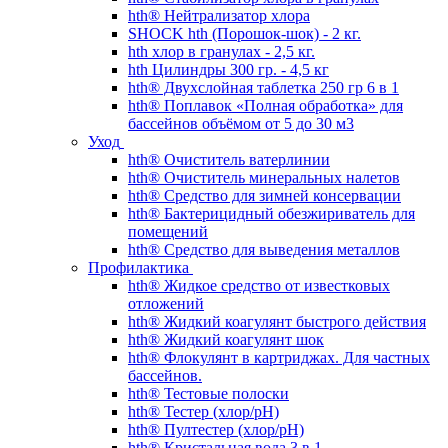
hth® Нейтрализатор хлора
SHOCK hth (Порошок-шок) - 2 кг.
hth хлор в гранулах - 2,5 кг.
hth Цилиндры 300 гр. - 4,5 кг
hth® Двухслойная таблетка 250 гр 6 в 1
hth® Поплавок «Полная обработка» для
бассейнов объёмом от 5 до 30 м3
Уход
hth® Очиститель ватерлинии
hth® Очиститель минеральных налетов
hth® Средство для зимней консервации
hth® Бактерицидный обезжириватель для
помещений
hth® Средство для выведения металлов
Профилактика
hth® Жидкое средство от известковых
отложений
hth® Жидкий коагулянт быстрого действия
hth® Жидкий коагулянт шок
hth® Флокулянт в картриджах. Для частных
бассейнов.
hth® Тестовые полоски
hth® Тестер (хлор/pH)
hth® Пултестер (хлор/pH)
hth® Кристальная вода 3 в 1