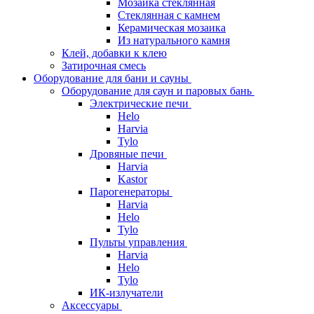
Мозаика стеклянная
Стеклянная с камнем
Керамическая мозаика
Из натурального камня
Клей, добавки к клею
Затирочная смесь
Оборудование для бани и сауны
Оборудование для саун и паровых бань
Электрические печи
Helo
Harvia
Tylo
Дровяные печи
Harvia
Kastor
Парогенераторы
Harvia
Helo
Tylo
Пульты управления
Harvia
Helo
Tylo
ИК-излучатели
Аксессуары