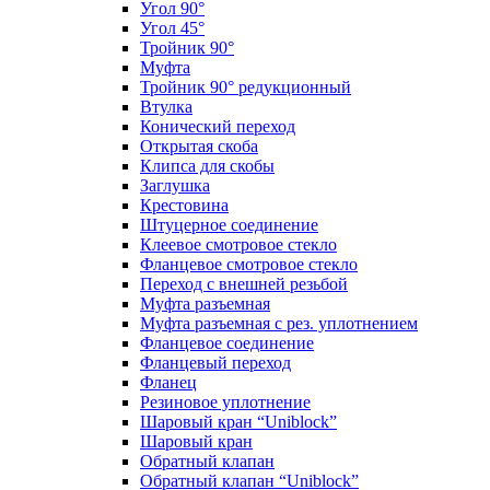
Угол 90°
Угол 45°
Тройник 90°
Муфта
Тройник 90° редукционный
Втулка
Конический переход
Открытая скоба
Клипса для скобы
Заглушка
Крестовина
Штуцерное соединение
Клеевое смотровое стекло
Фланцевое смотровое стекло
Переход с внешней резьбой
Муфта разъемная
Муфта разъемная с рез. уплотнением
Фланцевое соединение
Фланцевый переход
Фланец
Резиновое уплотнение
Шаровый кран “Uniblock”
Шаровый кран
Обратный клапан
Обратный клапан “Uniblock”