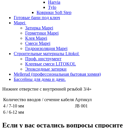
Harvia
Tylo
Коврики Soft Step
Готовые бани под ключ
Mapei
Затирка Mapei
Герметики Mapei
Клея Mapei
Смеси Mapei
Гидроизоляция Mapei
Строительные материалы Litokol
Проф. инструмент
Клеевые смеси LITOKOL
Эпоксидные затирки
Mellerud (профессиональная бытовая химия)
Бассейны для дома и дачи.
Нижнее отверстие с внутренней резьбой 3/4»
Количество вводов / сечение кабеля
Артикул
4 / 7-10 мм
JB 001
6 / 6-12 мм
Если у вас остались вопросы спросите