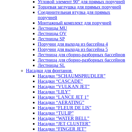
Угловой элемент 90° для прямых поручней
Торцевая заглушка для прямых поручней
Соединительная втулка для прямых
поручней
Монтажный комплект для поручней
Лестницы MU
Лестницы OV
Лестницы SP
Поручни для выхода из бассейна 4
Поручни для выхода из бассейна 5
Лестница для сборно-разборных бассейнов
Лестница для сборно-разборных бассейнов
Лестницы SL
Насадки для фонтанов
Насадки “SCHAUMSPRUDLER”
Насадки “CASCADE”
Насадки “VULKAN JET”
Насадки “LILY”
Насадки “LANCE JET 1”
Насадки “AERATING”
Насадки “FLEUR DE LIS”
Насадки “TULIP”
Насадки “WATER BELL”
Насадки “JET CLUSTER”
Насадки “FINGER JET”