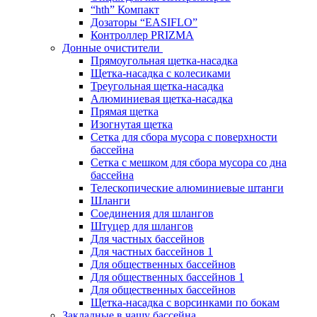
“hth” Компакт
Дозаторы “EASIFLO”
Контроллер PRIZMA
Донные очистители
Прямоугольная щетка-насадка
Щетка-насадка с колесиками
Треугольная щетка-насадка
Алюминиевая щетка-насадка
Прямая щетка
Изогнутая щетка
Сетка для сбора мусора с поверхности
бассейна
Сетка с мешком для сбора мусора со дна
бассейна
Телескопические алюминиевые штанги
Шланги
Соединения для шлангов
Штуцер для шлангов
Для частных бассейнов
Для частных бассейнов 1
Для общественных бассейнов
Для общественных бассейнов 1
Для общественных бассейнов
Щетка-насадка с ворсинками по бокам
Закладные в чашу бассейна