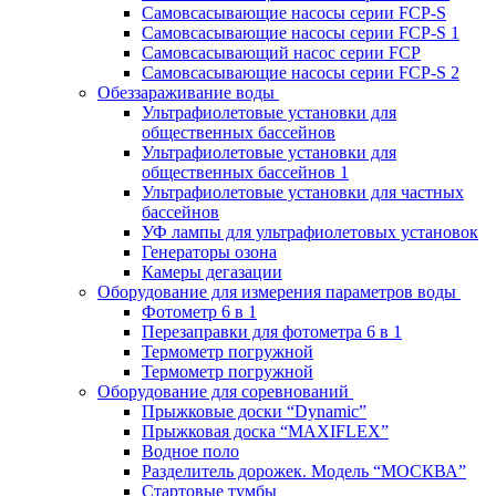
Самовсасывающие насосы серии FCP-S
Самовсасывающие насосы серии FCP-S 1
Самовсасывающий насос серии FCP
Самовсасывающие насосы серии FCP-S 2
Обеззараживание воды
Ультрафиолетовые установки для
общественных бассейнов
Ультрафиолетовые установки для
общественных бассейнов 1
Ультрафиолетовые установки для частных
бассейнов
УФ лампы для ультрафиолетовых установок
Генераторы озона
Камеры дегазации
Оборудование для измерения параметров воды
Фотометр 6 в 1
Перезаправки для фотометра 6 в 1
Термометр погружной
Термометр погружной
Оборудование для соревнований
Прыжковые доски “Dynamic”
Прыжковая доска “MAXIFLEX”
Водное поло
Разделитель дорожек. Модель “МОСКВА”
Стартовые тумбы