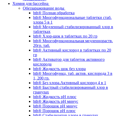
Химия для бассейна
Обеззараживание воды
hth® Полная обработка
hth® Многофункциональные таблетки стаб.
хлора 5 в 1
hth® Медленный стабилизированный хлор в
таблетках
hth® Хлор-шок в таблетках по 20 гр
hth® Многофункциональная медленнораств.
20гр. таб.
hth® Активный кислород в таблетках по 20
гр
hth® Активатор для таблеток активного
кислорода
hth® Жидкость шок без хлора
hth® Многофункц. таб. актив. кислорода 3 в
1, 200 гр.
hth® Без хлора.Активный кислород 4 в 1
hth® Быстрый стабилизированный хлор в
гранулах
hth® Жидкость pH плюс
hth® Жидкость pH минус
hth® Порошок pH минус
hth® Порошок pH плюс
hth® Стабилизатор хлора в гранулах