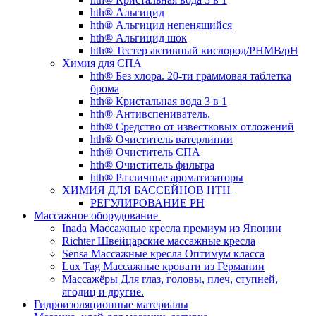
hth® Альгицид
hth® Альгицид непенящийся
hth® Альгицид шок
hth® Тестер активный кислород/PHMB/pH
Химия для СПА
hth® Без хлора. 20-ти граммовая таблетка
брома
hth® Кристальная вода 3 в 1
hth® Антивспениватель.
hth® Средство от известковых отложений
hth® Очиститель ватерлинии
hth® Очиститель СПА
hth® Очиститель фильтра
hth® Различные ароматизаторы
ХИМИЯ ДЛЯ БАССЕЙНОВ HTH
РЕГУЛИРОВАНИЕ PH
Массажное оборудование
Inada Массажные кресла премиум из Японии
Richter Швейцарские массажные кресла
Sensа Массажные кресла Оптимум класса
Lux Tag Массажные кровати из Германии
Массажёры Для глаз, головы, плеч, ступней,
ягодиц и другие.
Гидроизоляционные материалы