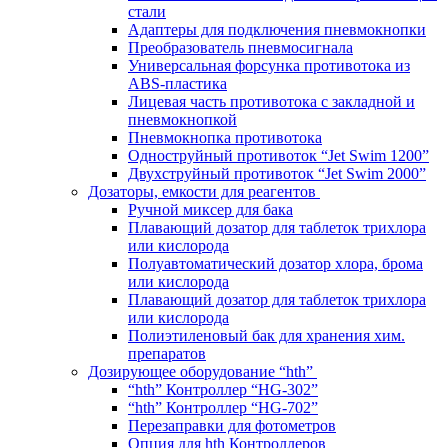
стали
Адаптеры для подключения пневмокнопки
Преобразователь пневмосигнала
Универсальная форсунка противотока из
ABS-пластика
Лицевая часть противотока с закладной и
пневмокнопкой
Пневмокнопка противотока
Одноструйный противоток “Jet Swim 1200”
Двухструйный противоток “Jet Swim 2000”
Дозаторы, емкости для реагентов
Ручной миксер для бака
Плавающий дозатор для таблеток трихлора
или кислорода
Полуавтоматический дозатор хлора, брома
или кислорода
Плавающий дозатор для таблеток трихлора
или кислорода
Полиэтиленовый бак для хранения хим.
препаратов
Дозирующее оборудование “hth”
“hth” Контроллер “HG-302”
“hth” Контроллер “HG-702”
Перезаправки для фотометров
Опция для hth Контроллеров